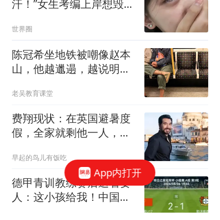
汗！”女生考编上岸想毁
约，网友看后只剩同情
世界圈
陈冠希坐地铁被嘲像赵本
山，他越邋遢，越说明真
的放下了
老吴教育课堂
费翔现状：在英国避暑度
假，全家就剩他一人，和
宠物猫相依为命
早起的鸟儿有饭吃
App内打开
德甲青训教练赛后追着要
人：这小孩给我！中国球
迷：他是我们的