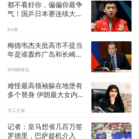
都不看好你，偏偏你最争
气！国乒日本赛连续大
捷，3-1，3-0立大功
kio鱼
梅德韦杰夫批高市不提当
年是谁轰炸广岛和长崎：
耻辱
环球网资讯
难怪最高领袖躲在地堡有
多个替身 伊朗最大女内鬼
落网
共工之锚
记者：皇马想省几百万签
罗德里，巴萨趁机介入