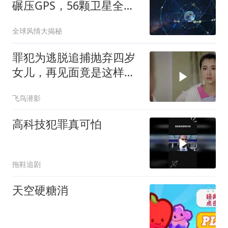
碾压GPS，56颗卫星全天
候监控
全球风情大揭秘
罪犯为逃脱追捕抛弃四岁
女儿，再见面竟是这样的
情形
飞鸟潜影
高科技犯罪真可怕
拖鞋追剧
天空硬糖消