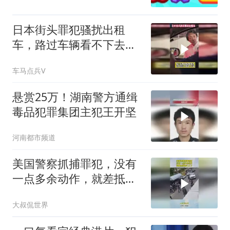
日本街头罪犯骚扰出租
车，路过车辆看不下去礼
貌的让他离开
车马点兵V
悬赏25万！湖南警方通缉
毒品犯罪集团主犯王开坚
河南都市频道
美国警察抓捕罪犯，没有
一点多余动作，就差抵到
脑门上了
大叔侃世界