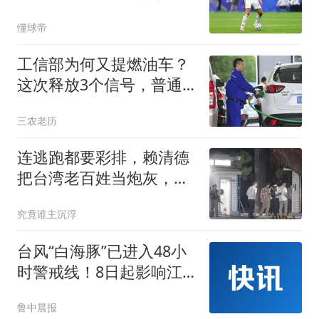
懂球帝
工信部为何又提燃油车？
这次释放3个信号，普通
人买车该怎么选？
三农老历
连逃跑都要彩排，赖清德
把台湾老百姓当炮灰，自
己先找好退路了？
究竟谁主沉浮
台风“白海豚”已进入48小
时警戒线！8日起影响江
苏，9—12日江苏大部分
鲁中晨报
地区有大到暴雨，部分地