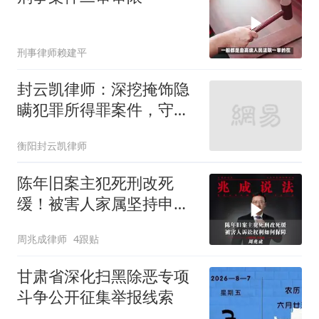
刑事律师赖建平
封云凯律师：深挖掩饰隐
瞒犯罪所得罪案件，守护
正义防线
衡阳封云凯律师
陈年旧案主犯死刑改死
缓！被害人家属坚持申诉
16年，诉讼权利该如何保
周兆成律师
4跟贴
障
甘肃省深化扫黑除恶专项
斗争公开征集举报线索