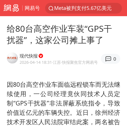
网易号
Meta被判支付5.67亿美元
47岁妈妈突然产女 26岁女儿：很震惊
给80台高空作业车装“GPS干
阿根廷足协发文力挺因凡蒂诺
扰器”，这家公司摊上事了
中国稀土盘中涨停
A股开盘：民爆、CPO等概念走强
现代快报
0
日本广岛民众举行游行反对政府行径
2026-04-14 18:31
·江苏
·快报聚焦官方网易号
21楼高空抛物嫌疑人被拘留
因80台高空作业车面临远程锁车而无法继
日韩股市高开跳水 SK海力士下挫转跌
续使用，一公司经理竟伙同技术人员定
台风白海豚最新路径研判来了
制“GPS干扰器”非法屏蔽系统指令，导致
OpenAI为免费用户升级GPT-5.6 Luna
价值近亿元的车辆失控。近日，徐州经济
粉笔发布“自曝式”公开信
技术开发区人民法院审结此案，两名被告