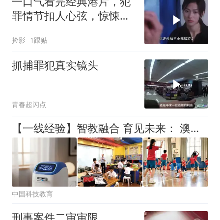
一口气看完经典港片，犯
罪情节扣人心弦，惊悚体
验直击灵魂_1
捡影
1跟贴
抓捕罪犯真实镜头
青春超闪点
【一线经验】智教融合 育见未来： 澳门培正中学人工智能赋能基础教育的实践与探索
中国科技教育
刑事案件二审审限