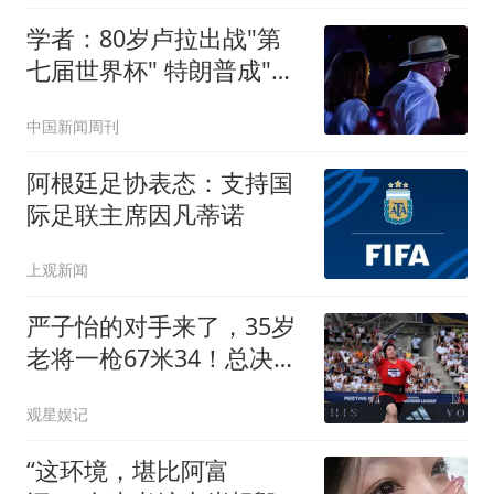
区有大暴雨，并将持续有
学者：80岁卢拉出战"第
大风天气
七届世界杯" 特朗普成"场
外对手"
中国新闻周刊
阿根廷足协表态：支持国
际足联主席因凡蒂诺
上观新闻
严子怡的对手来了，35岁
老将一枪67米34！总决赛
真遇上了硬茬
观星娱记
“这环境，堪比阿富