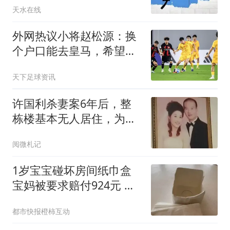
天水在线
外网热议小将赵松源：换
个户口能去皇马，希望下
届世界杯看到中国！
天下足球资讯
许国利杀妻案6年后，整
栋楼基本无人居住，为啥
后遗症如此严重？
阅微札记
1岁宝宝碰坏房间纸巾盒
宝妈被要求赔付924元 酒
店回应
都市快报橙柿互动