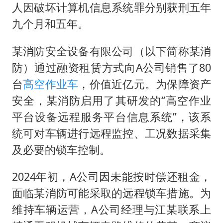
女子利用漏洞0元薅走3000多件家电
人因破坏计算机信息系统罪分别获刑五年
深圳地面沉降致车辆损坏系谣言
九个月和五年。
我国编制完成新版全月地质图
某消防安全设备有限公司（以下简称某消
现代版摸金校尉落网查获400多枚古币
防）通过融资租赁方式向A公司销售了80
毛宁转发梯田音乐会视频海外网友赞叹
台
高空作业车
，价值近亿元。为保障资产
奋进开新局 实干挑大梁
安全，某消防启用了其研发的“高空作业
平台设备远程服务平台信息系统”，该系
统可对车辆进行远程监控、工况数据采集
及必要的锁车控制。
2024年初，A公司因未能按时偿还租金，
面临某消防可能采取的远程锁车措施。为
维持车辆运营，A公司经理与江某联系上