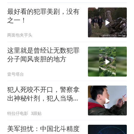
最好看的犯罪美剧，没有
之一！
两面包夹芋头
这里就是曾经让无数犯罪
分子闻风丧胆的地方
壹号塔台
犯人死咬不开口，警察拿
出神秘针剂，犯人当场说
出秘密！
特拉仔电影
3跟贴
美军担忧：中国北斗精度