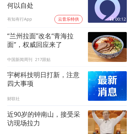
何以自处
00:12
有知有行App
云音乐特供
“兰州拉面”改名“青海拉
面”，权威回应来了
中国新闻周刊
217跟贴
宇树科技明日打新，注意
四大事项
财联社
近90岁的钟南山，接受采
访现场拉力