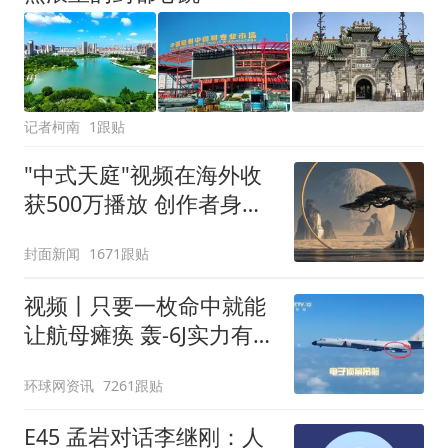
记者柯南
1跟贴
"中式天庭"视频在海外收
获500万播放 创作者身份
披露
封面新闻
1671跟贴
视频丨只要一枚命中就能
让航母瘫痪 轰-6J实力有多
强？
环球网资讯
7261跟贴
E45 孟岩对话李继刚：人