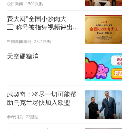
极目新闻
1501跟贴
费大厨"全国小炒肉大
王"称号被指凭视频评出
官方回应
中国新闻周刊
2751跟贴
天空硬糖消
武契奇：将尽一切可能帮
助乌克兰尽快加入欧盟
参考消息
72跟贴