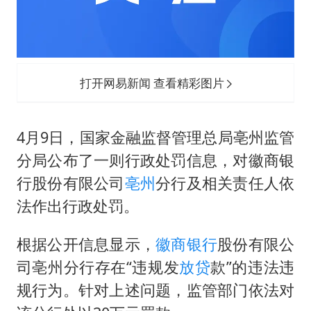
于东来直播和胖东来核心团队开会
2025年小学教师减少13.19万
泰国：高度重视中国游客旅游体验
上海大部迎大暴雨
打开网易新闻 查看精彩图片
《龙餐馆》 冲奖
构建更高水平的全民健身公共服务体系
4月9日，国家金融监督管理总局亳州监管
分局公布了一则行政处罚信息，对徽商银
行股份有限公司
亳州
分行及相关责任人依
法作出行政处罚。
根据公开信息显示，
徽商银行
股份有限公
司亳州分行存在“违规发
放贷
款”的违法违
规行为。针对上述问题，监管部门依法对