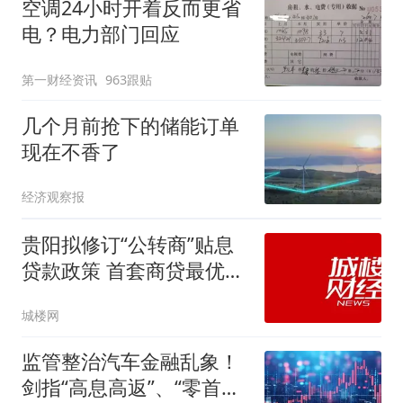
空调24小时开着反而更省
电？电力部门回应
第一财经资讯
963跟贴
几个月前抢下的储能订单
现在不香了
经济观察报
贵阳拟修订“公转商”贴息
贷款政策 首套商贷最优利
率成硬性门槛
城楼网
监管整治汽车金融乱象！
剑指“高息高返”、“零首