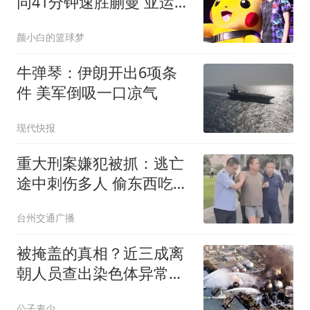
同41分钟速胜蒯曼 亚运会
拒选她开启接棒？
颜小白的篮球梦
牛弹琴：伊朗开出6项条
件 美军倒吸一口凉气
现代快报
重大刑案嫌犯被抓：逃亡
途中刺伤多人 偷东西吃被
发现
台州交通广播
被掩盖的真相？近三成离
朝人员查出染色体异常，
朝核泄漏疑云再起
公子麦少