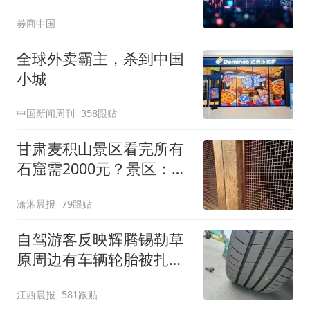
付”“低首付”诱导购车
券商中国
全球外卖霸主，杀到中国
小城
中国新闻周刊
358跟贴
甘肃麦积山景区看完所有
石窟需2000元？景区：部
分石窟受特别保护，游客
潇湘晨报
79跟贴
可按需买
自驾游客反映辉腾锡勒草
原周边有车辆轮胎被扎，
修理店铺换胎价格高达千
江西晨报
581跟贴
元，官方发布情况通报