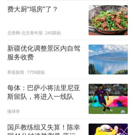
费大厨“塌房”了？
北青网-北京青年报
245跟贴
新疆优化调整景区内自驾
服务收费
界面新闻
1759跟贴
每体：巴萨小将法里尼亚
斯留队，将进入一线队
懂球帝
国乒教练组又失算！陈幸