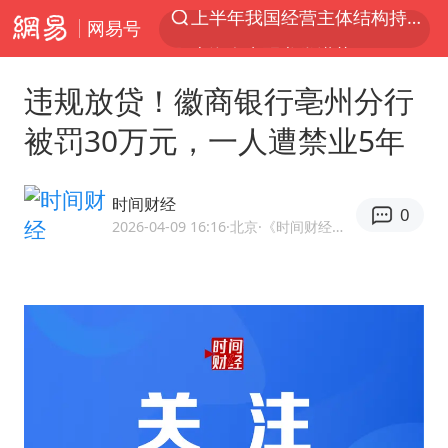
网易号
上海有出现龙卷潜势
上海全域长途客运班次全部停运
违规放贷！徽商银行亳州分行
白海豚10级风圈
被罚30万元，一人遭禁业5年
《披荆斩棘2026》阵容官宣
王艺迪无缘横滨赛决赛
时间财经
0
上海暴雨红色预警
2026-04-09 16:16
·北京
·《时间财经》官方网易号
国足U17与阿森纳决赛取消 并列冠军
1枚就能让航母瘫痪 轰-6J实力有多强
上门女婿出轨女邻居多年被判重婚罪
王艺迪2-4不敌张本美和止步4强
韩国检察官，“死”于2026