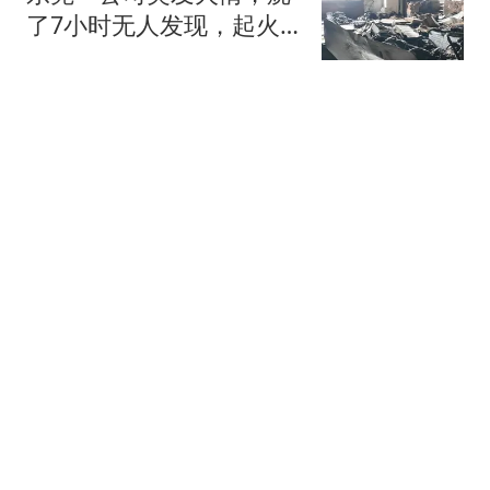
了7小时无人发现，起火
原因查明
新快报新闻
1场初选折射民主党分
裂：温和派击败进步派，
社会主义攻势受挫
算力游侠
伊朗总统发出灵魂拷问：
中美难道是朋友吗？他们
为什么不打起来！
史智文道
“有钱到无法想象！”高级
餐厅内80%都是深二代小
学生，家长看清现实