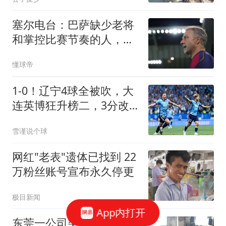
塞尔电台：巴萨缺少老将
和掌控比赛节奏的人，罗
德里完美符合
懂球帝
1-0！辽宁4球全被吹，大
连英博狂升榜二，3分改
写中超格局
雪谨说个球
网红"老表"遗体已找到 22
万粉丝账号宣布永久停更
极目新闻
App内打开
东莞一公司突发火情，烧