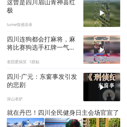
这曾是四川眉山青神县红
极
lume情感语录
四川连狗都会打麻将，麻
将比赛狗选手杠牌一气呵
成，以为摆拍看了一会还
老囧爱搞笑
1跟贴
真会！
四川·广元：东窗事发引发
的悲剧
深山老驴
就在丹巴！四川全民健身日主会场官宣了