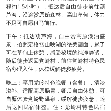
程约1.5小时），抵达后自由徒步前往葫
芦海，沿途赏原始森林、高山草甸，体力
不足可自愿租马前行。
下午：抵达葫芦海，自由赏高原湖泊盛
景，拍照定格雪山映湖的绝美画面，累了
可在草甸上休憩，感受秘境的纯净静谧，
随后徒步返回党岭村，前往党岭村特色民
宿办理入住，休整缓解徒步疲劳。
晚上：享用党岭特色晚餐（含餐），清淡
滋补、适配高原肠胃，餐后自由休憩，可
自愿体验党岭野温泉，缓解徒步疲惫，随
后返回民宿休整。住：党岭村特色民宿