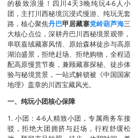
薛之谦杭州站演唱会取消
的极致浪漫！四川4天3晚纯玩4-6人小
泰国初中生饮弹自尽前开了26枪
团，主打川西秘境沉浸式慢游、纯玩无套
路，核心聚焦
丹巴
甲居藏寨
党岭
葫芦海
三
“准2万亿”之城点名支持三所大学
大核心点位，深耕丹巴川西秘境景观带，
店主称换“青海拉面”招牌后生意更好
串联嘉绒藏寨风情、原始森林徒步与高原
女儿为争财产堵门阻挠父亲出殡
湖泊盛景，拒绝赶场、拒绝购物，全程适
习近平心系体育强国建设
配高原慢赏节奏，兼顾藏寨探秘、徒步体
验与秘境赏景，一站式解锁被《中国国家
地理》盖章的川西宝藏风光。
一、纯玩小团核心保障
1. 小团：4-6人精致小团，专属商务车接
驳，拒绝大团拥挤与赶场，行程舒缓松