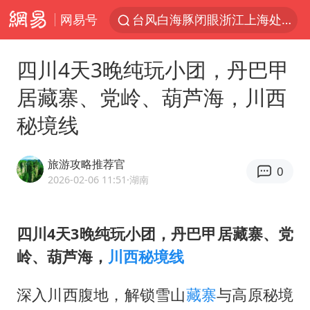
网易号
台风白海豚闭眼浙江上海处于危险半圆
香港宏福苑火灾或由烟头引起
四川4天3晚纯玩小团，丹巴甲
浙江金华：市民非必要不外出
居藏寨、党岭、葫芦海，川西
网约车司机充电时猝死保险拒赔
秘境线
中国父女泰国骑摩托车坠崖1死1伤
白海豚将正面袭击贯穿浙江
旅游攻略推荐官
0
周末打虎 宋致远被查
2026-02-06 11:51
·湖南
浙江台州《告全体市民书》
上半年国内居民出游人次34.63亿
四川4天3晚纯玩小团，丹巴甲居藏寨、党
岭、葫芦海，
川西秘境线
刘浩存百花奖开幕式红裙起舞
万岁山接盘烂尾恒大文旅城
深入川西腹地，解锁雪山
藏寨
与高原秘境