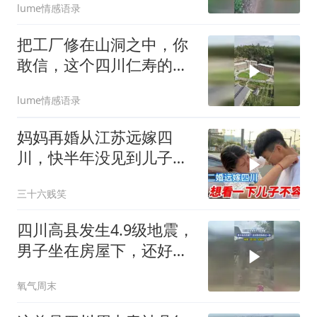
lume情感语录
把工厂修在山洞之中，你
敢信，这个四川仁寿的工
厂曾经也是发
lume情感语录
妈妈再婚从江苏远嫁四
川，快半年没见到儿子
了，两边牵挂两头难啊
三十六贱笑
四川高县发生4.9级地震，
男子坐在房屋下，还好跑
得快逃过一劫
氧气周末