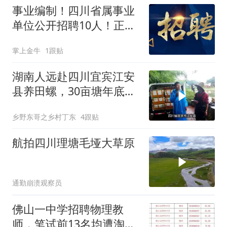
事业编制！四川省属事业
单位公开招聘10人！正在
报名！
掌上金牛
1跟贴
湖南人远赴四川宜宾江安
县养田螺，30亩塘年底产
量出3万斤
乡野东哥之乡村丁东
4跟贴
航拍四川理塘毛垭大草原
通勤崩溃观察员
佛山一中学招聘物理教
师，笔试前13名均遭淘