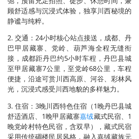
弛，预留充足拍照、徒步、休憩时间，兼
顾舒适感与沉浸式体验，独享川西秘境的
静谧与纯粹。
2. 交通：24小时核心站点接送，成都、丹
巴甲居藏寨、党岭、葫芦海全程无缝衔
接，成都距丹巴约5小时车程，丹巴县城
至甲居藏寨7公里，至党岭68公里，车程
便捷，沿途可赏川西高原、河谷、彩林风
光，沉浸式感受川西地貌的多样魅力。
3. 住宿：3晚川西特色住宿（1晚丹巴县城
舒适酒店、1晚甲居藏寨
嘉绒
藏式民宿、1
晚党岭村特色民宿，含双早），藏式民宿
采用传统碉楼民居风格，融入嘉绒藏族元