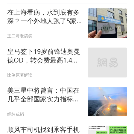
在上海看病，水到底有多
深？一个外地人跑了5家
医院，总结出10条铁规矩
王二哥老搞笑
皇马签下19岁前锋迪奥曼
德OD，转会费最高1.4亿
欧元，合同至2033年
比例原著解读
美三星中将曾言：中国在
几乎全部国家实力指标
上，与我们旗鼓相当
经纬戎韬
顺风车司机找到乘客手机