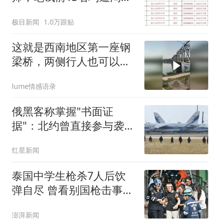
汰？教育局：已叫停招
极目新闻
1.0万跟贴
聘，成立调查组全面核查
这就是西南地区第一座钢
梁桥，两侧行人也可以通
过。位于四川的内
lume情感语录
俄黑客称掌握"书面证
据"：北约曾直接参与袭击
俄罗斯
红星新闻
泰国中学生枪杀7人后饮
弹自尽 曾看别国枪击事件
视频
澎湃新闻