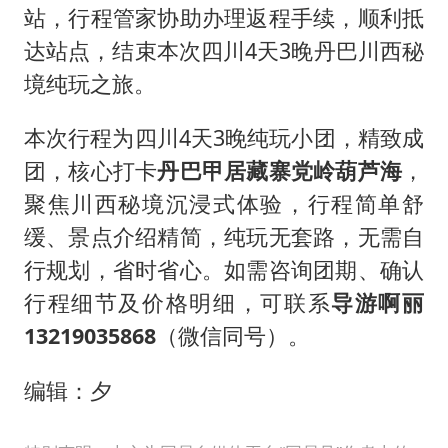
站，行程管家协助办理返程手续，顺利抵
达站点，结束本次四川4天3晚丹巴川西秘
境纯玩之旅。
本次行程为四川4天3晚纯玩小团，精致成
团，核心打卡
丹巴甲居藏寨
党岭
葫芦海
，
聚焦川西秘境沉浸式体验，行程简单舒
缓、景点介绍精简，纯玩无套路，无需自
行规划，省时省心。如需咨询团期、确认
行程细节及价格明细，可联系
导游啊丽
13219035868
（微信同号）。
编辑：夕