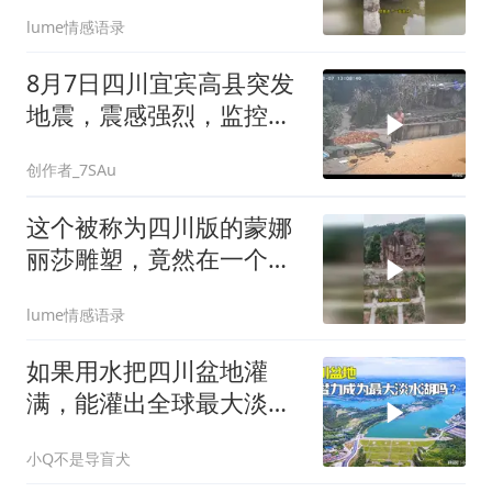
年龙雕石板古桥，
lume情感语录
8月7日四川宜宾高县突发
地震，震感强烈，监控拍
下的一幕，愿平安
创作者_7SAu
这个被称为四川版的蒙娜
丽莎雕塑，竟然在一个小
山村里面
lume情感语录
如果用水把四川盆地灌
满，能灌出全球最大淡水
湖吗？
小Q不是导盲犬