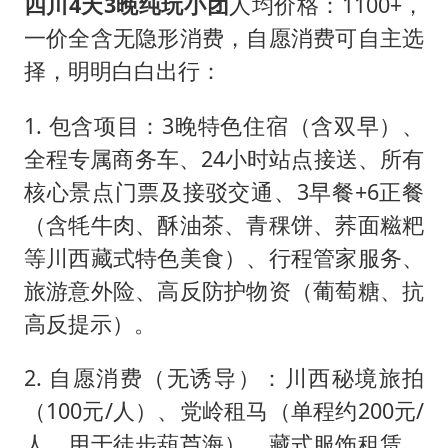
四川4天3晚纯玩小团
人均价格：1100+，
一价全含无隐形消费，自愿消费可自主选
择，明明白白出行：
1. 包含项目：3晚特色住宿（含双早）、
全程专属商务车、24小时站点接送、所有
核心景点门票及接驳交通、3早餐+6正餐
（含牦牛肉、酥油茶、青稞饼、荞面糍粑
等川西藏式特色美食）、行程管家服务、
旅游意外险、高反防护物资（葡萄糖、抗
高反提示）。
2. 自愿消费（无诱导）：川西秘境旅拍
（100元/人）、党岭租马（单程约200元/
人，用于徒步葫芦海）、藏式服饰租赁、