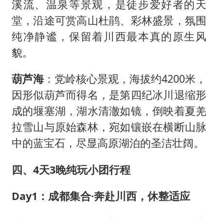
溪流、温泉等景观，是徒步爱好者的天
堂，沿途可赏高山杜鹃、彩林盛景，氛围
纯净静谧，保留着川西最本真的原生风
貌。
葫芦海
：党岭核心景观，海拔约4200米，
因形似葫芦而得名，是第四纪冰川退缩形
成的堰塞湖，湖水清澈如镜，倒映着夏羌
拉雪山与原始森林，宛如镶嵌在横断山脉
中的蓝宝石，尽显高原湖泊的圣洁壮阔。
四、4天3晚纯玩小团行程
Day1：成都集合·奔赴川西，休整适应