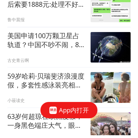
后索要1888元:处理不好就
拔卡
鲁中晨报
美国申请100万颗卫星占
轨道？中国不吵不闹，8
月4号又甩一批上去
古史青云啊
59岁哈莉·贝瑞斐济浪漫度
假，多套性感泳装亮相，
草帽遮胸引关注
小莜读史
App内打开
63岁何超琼在欧洲度假，
一身黑色端庄大气，眼角
皱纹明显状态自然