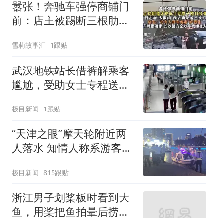
嚣张！奔驰车强停商铺门
前：店主被踢断三根肋
骨！
雪莉故事汇
1跟贴
武汉地铁站长借裤解乘客
尴尬，受助女士专程送锦
旗致谢
极目新闻
1跟贴
“天津之眼”摩天轮附近两
人落水 知情人称系游客，
已打捞上岸具体伤亡未知
极目新闻
815跟贴
浙江男子划桨板时看到大
鱼，用桨把鱼拍晕后捞