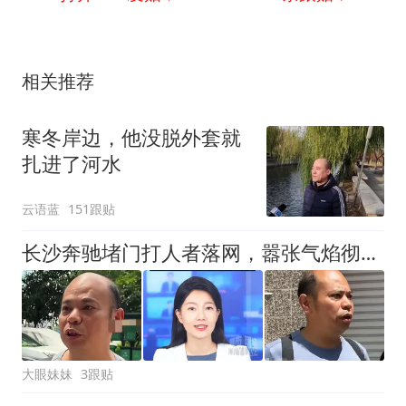
相关推荐
寒冬岸边，他没脱外套就
扎进了河水
云语蓝
151跟贴
长沙奔驰堵门打人者落网，嚣张气焰彻底凉凉，3万治疗费有望赔付
大眼妹妹
3跟贴