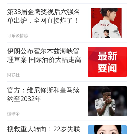
第33届金鹰奖视后六强名
单出炉，全网直接炸了！
可乐谈情感
伊朗公布霍尔木兹海峡管
理草案 国际油价大幅走高
财联社
官方：维尼修斯和皇马续
约至2032年
懂球帝
搜救重大转向！22岁失联