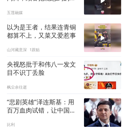
暑物品都拿出来了
五莲融媒
以为是王者，结果连青铜
都算不上，又菜又爱惹事
山河藏意深
1跟贴
央视怒批于和伟八一发文
目不识丁丢脸
枫尘余往逝
“悲剧英雄”泽连斯基：用
百万血肉试错，让中国拿
到了新的入场券
比利