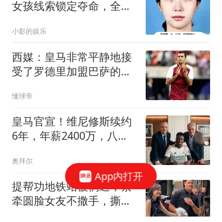
女孩线索锁定夺命，全程
无防护太揪心
小影的娱乐
西媒：皇马非常平静地接
受了罗德里加盟巴萨的决
定
懂球帝
皇马官宣！维尼修斯续约
6年，年薪2400万，八年
已获14冠
奥拜尔
App内打开
提帮功地铁站被偶遇，紧
牵圆脸女友不撒手，撕
掉“铁憨憨“”标签