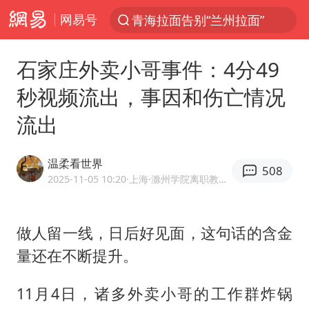
网易号
青海拉面告别“兰州拉面”
以“新”破局 首发经济点亮城市消费活力
石家庄外卖小哥事件：4分49
U17国足三战全胜
秒视频流出，事因和伤亡情况
青海海西州茫崖市发生3.1级地震
流出
我国编制完成新版全月地质图
台风白海豚登陆地点更新
温柔看世界
508
巡查组提问 工作人员偷用手机查答案
2025-11-05 10:20
·上海
·滁州学院离职教师，南理工硕士
看守所辅警收受10万获刑1年
多地要求领导干部带头休假
做人留一线，日后好见面，这句话的含金
量还在不断提升。
台风白海豚进入48小时警戒线
宇树科技发行价格150.80元/股
11月4日，诸多外卖小哥的工作群炸锅