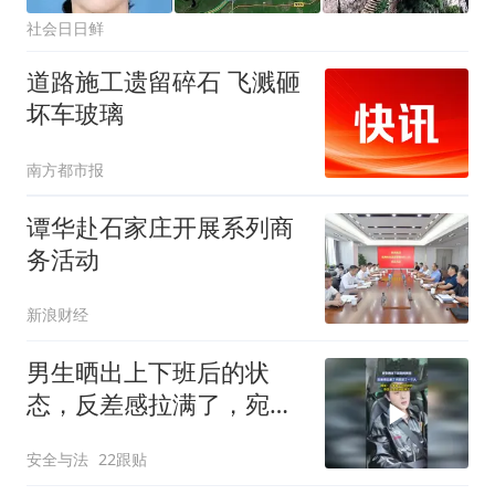
社会日日鲜
道路施工遗留碎石 飞溅砸
坏车玻璃
南方都市报
谭华赴石家庄开展系列商
务活动
新浪财经
男生晒出上下班后的状
态，反差感拉满了，宛若
变了一个人
安全与法
22跟贴