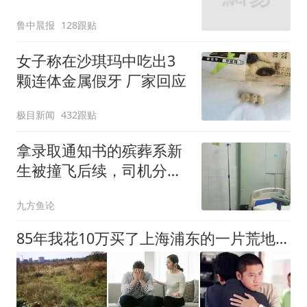
起；当事人：鱼重7斤6
鲁中晨报
128跟贴
两，做成红烧辣子鱼块，
味道很好
女子称在沙琪玛中吃出3
颗连体金属假牙 厂家回应
极目新闻
432跟贴
拿录取通知书的殡葬系新
生被撞飞后续，司机分心
玩手机所致
九方鱼论
85年我花10万买了上海浦东的一片荒地，25年后看到拆迁款我傻眼了