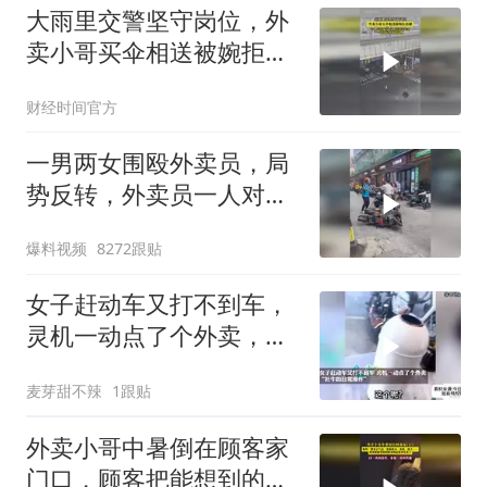
大雨里交警坚守岗位，外
卖小哥买伞相送被婉拒致
谢！
财经时间官方
一男两女围殴外卖员，局
势反转，外卖员一人对抗
三人！
爆料视频
8272跟贴
女子赶动车又打不到车，
灵机一动点了个外卖，让
小哥送她去车站
麦芽甜不辣
1跟贴
外卖小哥中暑倒在顾客家
门口，顾客把能想到的解