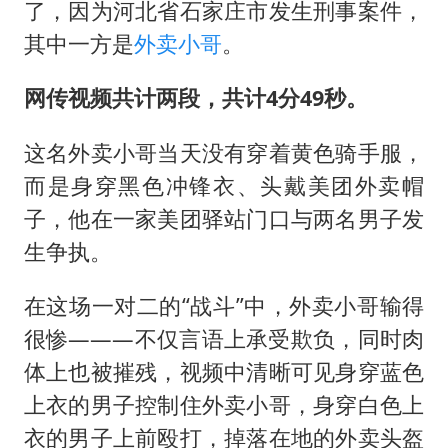
外交部发言人就广岛核爆81周年等答记者问
了，因为河北省石家庄市发生刑事案件，
佛得角门将亮相智利俱乐部主场
其中一方是
外卖小哥
。
首次证实！“胶球”存在
网传视频共计两段，共计4分49秒。
民警发现救助的拾荒老人是逃犯
这名外卖小哥当天没有穿着黄色骑手服，
中方回应是否在太平洋海底开采稀土
而是身穿黑色冲锋衣、头戴美团外卖帽
27岁女子成组织卖淫集团主犯被通缉
子，他在一家美团驿站门口与两名男子发
法国将禁止“未经同意的电话营销”
生争执。
奋进开新局 实干挑大梁
在这场一对二的“战斗”中，外卖小哥输得
很惨———不仅言语上承受欺负，同时肉
体上也被摧残，视频中清晰可见身穿蓝色
上衣的男子控制住外卖小哥，身穿白色上
衣的男子上前殴打，掉落在地的外卖头盔