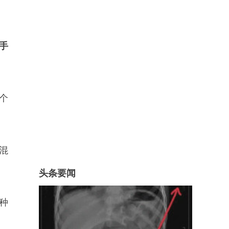
手
个
混
头条要闻
种