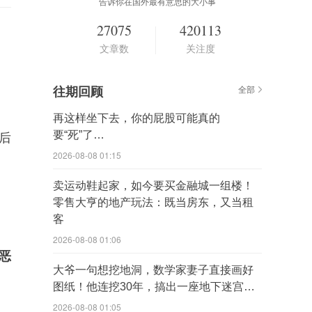
告诉你在国外最有意思的大小事
27075
420113
文章数
关注度
往期回顾
全部
再这样坐下去，你的屁股可能真的
要“死”了…
后
2026-08-08 01:15
卖运动鞋起家，如今要买金融城一组楼！
零售大亨的地产玩法：既当房东，又当租
客
2026-08-08 01:06
恶
大爷一句想挖地洞，数学家妻子直接画好
图纸！他连挖30年，搞出一座地下迷宫…
2026-08-08 01:05