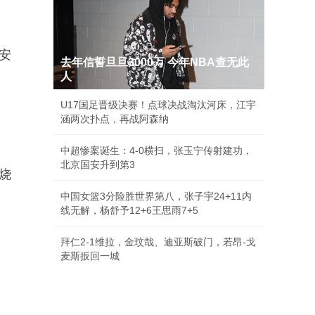
安
去年信誓旦旦3000万 今年NBA查无此
人
U17国足晋级决赛！点球决战淘汰河床，江宇
涵两次扑点，再战阿森纳
中超惨案诞生：4-0横扫，张玉宁传射建功，
北京国安升到第3
烧
中国女篮3分险胜世界第八，张子宇24+11内
线无解，杨舒予12+6王思雨7+5
拜仁2-1维拉，金玟哉、迪亚斯破门，若昂-戈
麦斯扳回一城