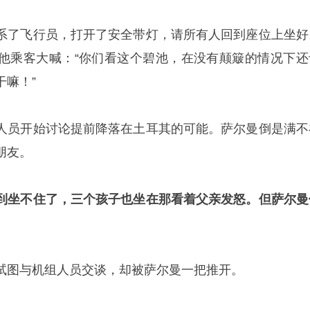
系了飞行员，打开了安全带灯，请所有人回到座位上坐好
他乘客大喊：“你们看这个碧池，在没有颠簸的情况下还
干嘛！”
人员开始讨论提前降落在土耳其的可能。萨尔曼倒是满不
朋友。
到坐不住了，三个孩子也坐在那看着父亲发怒。但萨尔曼
试图与机组人员交谈，却被萨尔曼一把推开。