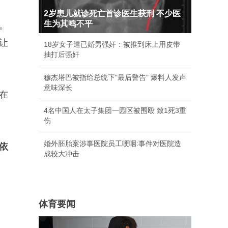
2岁患儿就诊死亡首诊医生获刑 不少医
生为其鸣不平
。
让
18岁女子遭已婚男强奸：被推到床上用皮带
抽打后强奸
穆杰塔巴被指给总统下"最后警告" 爆料人发声
意味深长
在
4名中国人在太子集团一园区被围殴 致1死3重
伤
婚外胚胎案涉事医院员工哽咽:事件对医院造
依
成较大冲击
体育要闻