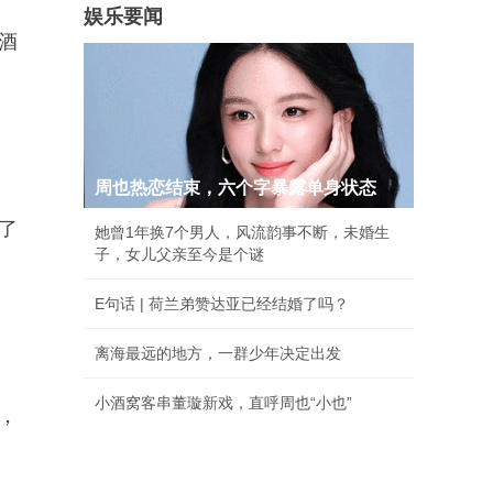
娱乐要闻
酒
周也热恋结束，六个字暴露单身状态
了
她曾1年换7个男人，风流韵事不断，未婚生
子，女儿父亲至今是个谜
E句话 | 荷兰弟赞达亚已经结婚了吗？
离海最远的地方，一群少年决定出发
小酒窝客串董璇新戏，直呼周也“小也”
，