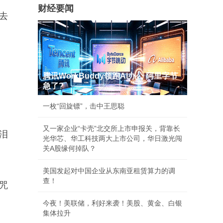
财经要闻
去
腾讯WorkBuddy领跑AI办公 阿里字节
急了?
一枚“回旋镖”，击中王思聪
又一家企业“卡壳”北交所上市申报关，背靠长
泪
光华芯、华工科技两大上市公司，华日激光闯
关A股缘何掉队？
美国发起对中国企业从东南亚租赁算力的调
查！
咒
今夜！美联储，利好来袭！美股、黄金、白银
集体拉升