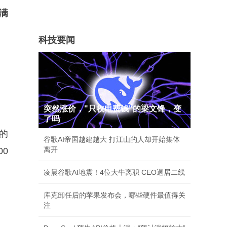
满
科技要闻
突然涨价，"只收电费钱"的梁文锋，变
了吗
年的
谷歌AI帝国越建越大 打江山的人却开始集体
离开
0
凌晨谷歌AI地震！4位大牛离职 CEO退居二线
库克卸任后的苹果发布会，哪些硬件最值得关
注