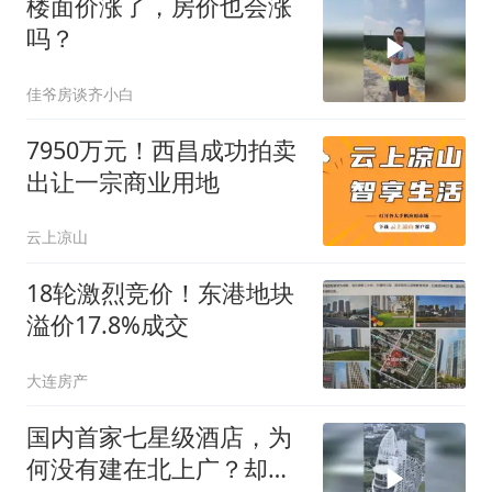
楼面价涨了，房价也会涨
吗？
佳爷房谈齐小白
7950万元！西昌成功拍卖
出让一宗商业用地
云上凉山
18轮激烈竞价！东港地块
溢价17.8%成交
大连房产
国内首家七星级酒店，为
何没有建在北上广？却建