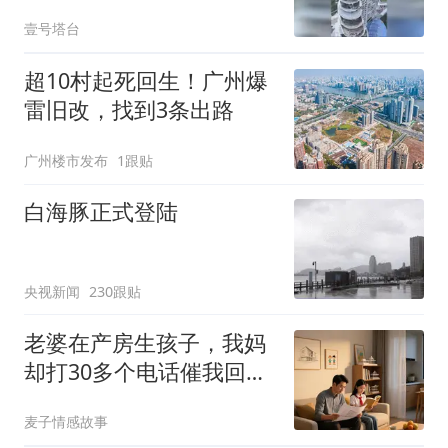
在偏僻的三亚呢？
壹号塔台
超10村起死回生！广州爆
雷旧改，找到3条出路
广州楼市发布
1跟贴
白海豚正式登陆
央视新闻
230跟贴
老婆在产房生孩子，我妈
却打30多个电话催我回
家：你弟媳想吃你做的
麦子情感故事
鱼，赶紧回来！