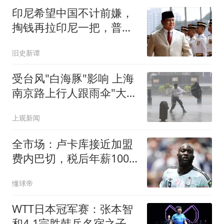
印尼希望中国不计前嫌，
掏钱再拉印尼一把，普拉
博沃在等好消息
旧史新谭
受台风"白海豚"影响 上海
南京路上行人跟雨伞"大搏
斗"
上观新闻
全市场：卢卡库接近加盟
费内巴切，税后年薪1000
万欧元
懂球帝
WTT日本冠军赛：张本智
和4-1完胜韩乒名宿之子，