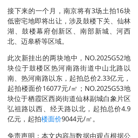
接下来的一个月，南京将有3场土拍16块
低密宅地即将出让，涉及鼓楼下关、仙林
湖、鼓楼幕府创新区、南部新城、河西
北、迈皋桥等区域。
此次新挂出的两块地中，NO.2025G52地
块位于鼓楼区热河南路街道中山北路以
南、热河南路以东，起拍总价2.33亿元，
起拍楼面价16077元/㎡；NO.2025G53地
块位于栖霞区西岗街道仙林副城白象片区
弘祖路以西、经天路以北，起拍总价4.9
亿元，起拍
楼面价
9044元/㎡。
免责声明：本文内容与数据由观点根据公