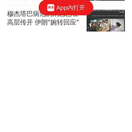
App内打开
穆杰塔巴病危的消息已在
高层传开 伊朗"婉转回应"
中国新闻周刊
新台风“琵鹭”生成，“白海
豚”在浙江台州玉环沿海登
陆
封面新闻
下半年鸿运翻盘！3大生
肖喜报扎堆，事业登顶暴
富，第一名福气拉满人人
人閒情事
羡慕
普京底牌快打光了？俄十