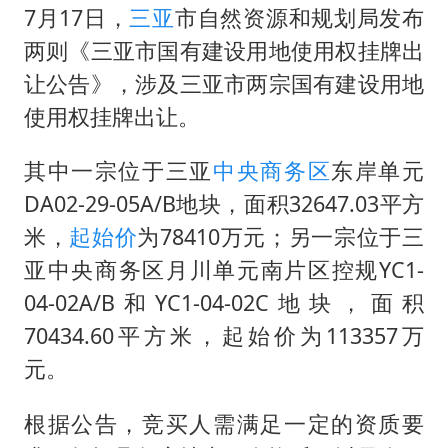
新疆一婚礼线上邀请引热议
7月17日，
三亚
市自然资源和规划局发布
《龙餐馆》 冲奖
两则《三亚市国有建设用地使用权挂牌出
存款市场为何两极分化
让公告》，涉及三亚市两宗国有建设用地
使用权挂牌出让。
云南一男子胃中取出180颗铁钉
以军士兵把枪口对准中国记者
其中一宗位于三亚
中央商务区
东岸单元
奋力开创中国式现代化建设新局面
DA02-29-05A/B地块，面积32647.03平方
米，
起始价
为78410万元；另一宗位于三
亚中央商务区月川单元南片区控规YC1-
04-02A/B和YC1-04-02C地块，面积
70434.60平方米，起始价为113357万
元。
根据公告，竞买人需满足一定的资质要