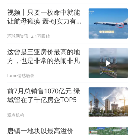
视频丨只要一枚命中就能
让航母瘫痪 轰-6J实力有多
强？
环球网资讯
2.1万跟贴
这曾是三亚房价最高的地
方，也是非常的热闹非凡
lume情感语录
前7月总销售1070亿元 绿
城留在了千亿房企TOP5
观点机构
唐镇一地块以最高溢价