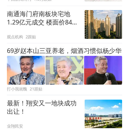
南通海门府南板块宅地
1.29亿元成交 楼面价8400
元/㎡
观点机构
2跟贴
69岁赵本山三亚养老，烟酒习惯似杨少华
打小我就醜
21跟贴
最新！翔安又一地块成功
出让！
业翔民安