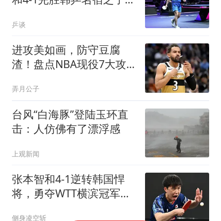
兄妹主场连夺2冠
乒谈
进攻美如画，防守豆腐
渣！盘点NBA现役7大攻
强守弱球星，东哈领衔
弄月公子
台风“白海豚”登陆玉环直
击：人仿佛有了漂浮感
上观新闻
张本智和4-1逆转韩国悍
将，勇夺WTT横滨冠军赛
男单冠军
侧身凌空斩