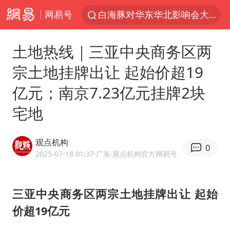
网易号
白海豚对华东华北影响会大于巴威
于东来回应胖东来近25年老店年底关闭
土地热线｜三亚中央商务区两
《披荆斩棘2026》阵容官宣
宗土地挂牌出让 起始价超19
全球最大级别运输船通过长江大桥
亿元；南京7.23亿元挂牌2块
独闯南太行的失联女生最后轨迹已确认
宅地
上海全力守护市民“菜篮子”
国足U17与阿森纳决赛取消 并列冠军
观点机构
0
白海豚北上或致京津冀暴雨
2025-07-18 01:37
·广东
·观点机构官方网易号
构建更高水平的全民健身公共服务体系
上门女婿出轨女邻居多年被判重婚罪
三亚中央商务区两宗土地挂牌出让 起始
价超19亿元
香港刷新1884年以来最高气温纪录