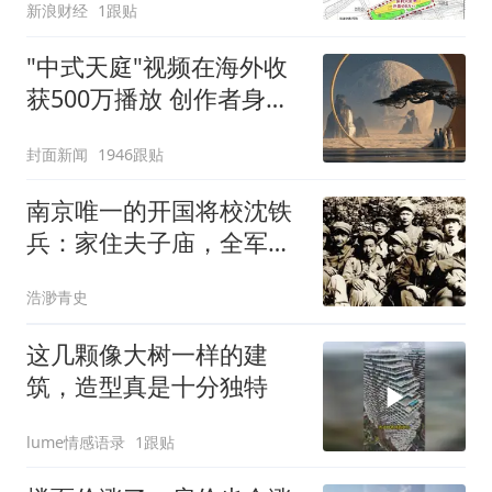
新浪财经
1跟贴
"中式天庭"视频在海外收
获500万播放 创作者身份
披露
封面新闻
1946跟贴
南京唯一的开国将校沈铁
兵：家住夫子庙，全军最
早去世的开国大校
浩渺青史
这几颗像大树一样的建
筑，造型真是十分独特
lume情感语录
1跟贴