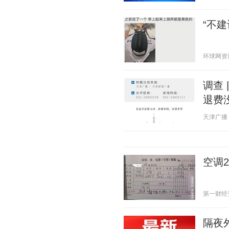
“不
环球网资讯 2
调查 
退费
天津广播 20
空调
第一财经资讯
隔夜