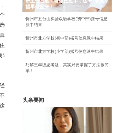
班主任提醒：暑假已过半，这5件事要
，
提早做起来！
个
忻州市五台山实验双语学校(初中部)摇号信息
选
派中结果
真
忻州市北方学校(初中部)摇号信息派中结果
住
忻州市北方学校(小学部)摇号信息派中结果
那
巧解三年级思考题，其实只要掌握了方法很简
单！
经
不
头条要闻
这