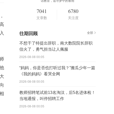
话教育，追寻梦中的春雨
7041
6780
，
文章数
关注度
高
入
往期回顾
全部
不想干了特提出辞职，南大数院院长辞职
信火了，勇气担当让人佩服
2026-08-08 00:05
师
他
“妈妈，你是否也打听过我？”搬瓜少年一篇
《我的妈妈》看哭全网
大
2026-08-08 00:05
向
教师招聘笔试前13名淘汰，后5名进体检！
相
当地通报，叫停招聘工作
2026-08-08 00:05