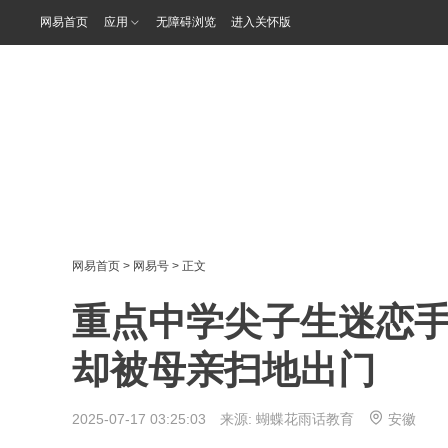
网易首页
应用
无障碍浏览
进入关怀版
网易首页
>
网易号
> 正文
重点中学尖子生迷恋
却被母亲扫地出门
2025-07-17 03:25:03 来源:
蝴蝶花雨话教育
安徽