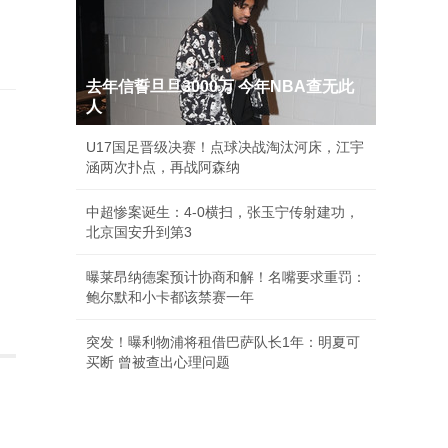
去年信誓旦旦3000万 今年NBA查无此
人
U17国足晋级决赛！点球决战淘汰河床，江宇
涵两次扑点，再战阿森纳
中超惨案诞生：4-0横扫，张玉宁传射建功，
北京国安升到第3
曝莱昂纳德案预计协商和解！名嘴要求重罚：
鲍尔默和小卡都该禁赛一年
突发！曝利物浦将租借巴萨队长1年：明夏可
买断 曾被查出心理问题