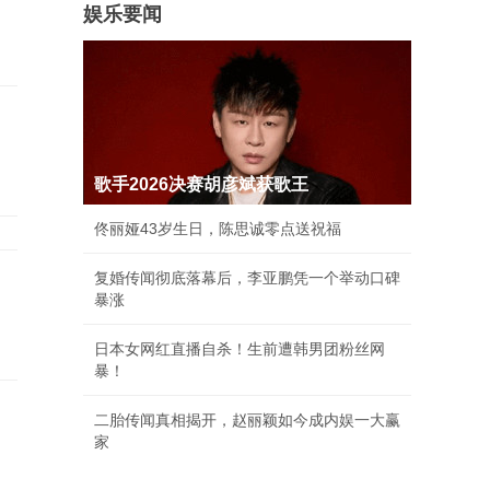
娱乐要闻
歌手2026决赛胡彦斌获歌王
佟丽娅43岁生日，陈思诚零点送祝福
复婚传闻彻底落幕后，李亚鹏凭一个举动口碑
暴涨
日本女网红直播自杀！生前遭韩男团粉丝网
暴！
二胎传闻真相揭开，赵丽颖如今成内娱一大赢
家