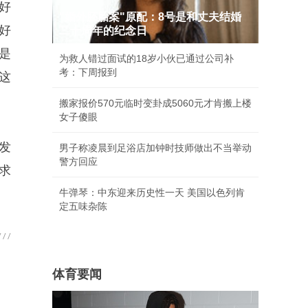
好
"婚外胚胎案"原配：8号是和丈夫结婚
好
二十周年的纪念日
是
为救人错过面试的18岁小伙已通过公司补
考：下周报到
这
搬家报价570元临时变卦成5060元才肯搬上楼
女子傻眼
发
男子称凌晨到足浴店加钟时技师做出不当举动
警方回应
求
牛弹琴：中东迎来历史性一天 美国以色列肯
定五味杂陈
体育要闻