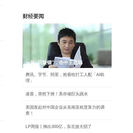
财经要闻
一枚“回旋镖”，击中王思聪
腾讯、字节、阿里，抢着给打工人配「AI助
理」
凌晨，突然下挫！美存储巨头跳水
美国发起对中国企业从东南亚租赁算力的调
查！
LP周报丨掏出300亿，东北放大招了