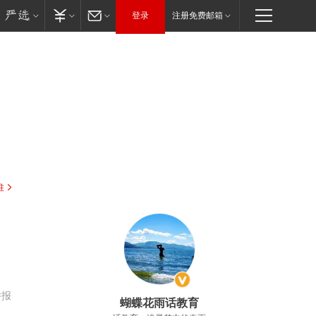
登录
注册免费邮箱
驻
，
举报
蝴蝶花雨话教育