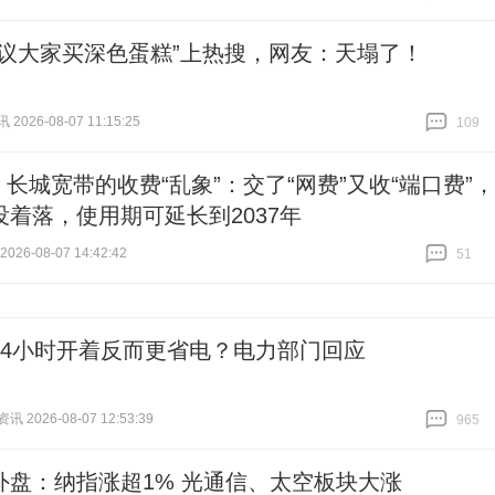
跟贴
82
建议大家买深色蛋糕”上热搜，网友：天塌了！
026-08-07 11:15:25
109
跟贴
109
| 长城宽带的收费“乱象”：交了“网费”又收“端口费”，
没着落，使用期可延长到2037年
26-08-07 14:42:42
51
跟贴
51
24小时开着反而更省电？电力部门回应
 2026-08-07 12:53:39
965
跟贴
965
外盘：纳指涨超1% 光通信、太空板块大涨