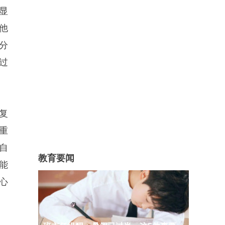
显
他
分
过
复
重
自
教育要闻
能
心