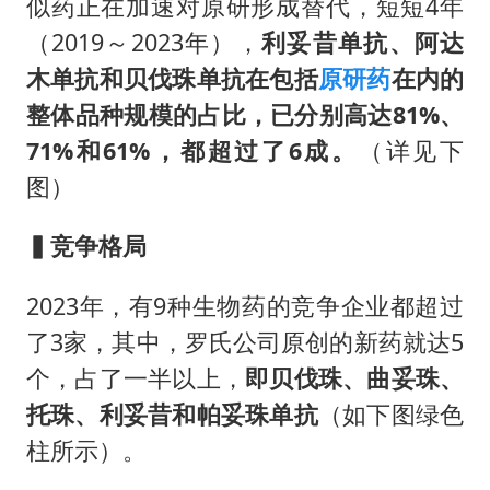
似药正在加速对原研形成替代，短短4年
（2019～2023年），
利妥昔单抗、阿达
木单抗和贝伐珠单抗在包括
原研药
在内的
整体品种规模的占比，已分别高达81%、
71%和61%，都超过了6成。
（详见下
图）
▍竞争格局
2023年，有9种生物药的竞争企业都超过
了3家，其中，罗氏公司原创的新药就达5
个，占了一半以上，
即贝伐珠、曲妥珠、
托珠、利妥昔和帕妥珠单抗
（如下图绿色
柱所示）。