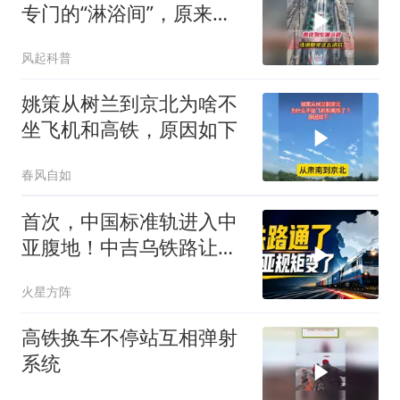
专门的“淋浴间”，原来过
程如此讲究
风起科普
姚策从树兰到京北为啥不
坐飞机和高铁，原因如下
春风自如
首次，中国标准轨进入中
亚腹地！中吉乌铁路让两
个30年的宿敌握手
火星方阵
高铁换车不停站互相弹射
系统