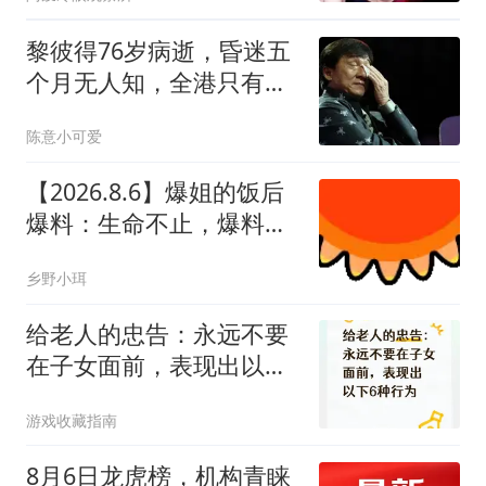
黎彼得76岁病逝，昏迷五
个月无人知，全港只有黄
宗泽掏了钱!
陈意小可爱
【2026.8.6】爆姐的饭后
爆料：生命不止，爆料不
息！
乡野小珥
给老人的忠告：永远不要
在子女面前，表现出以下
6种行为
游戏收藏指南
8月6日龙虎榜，机构青睐