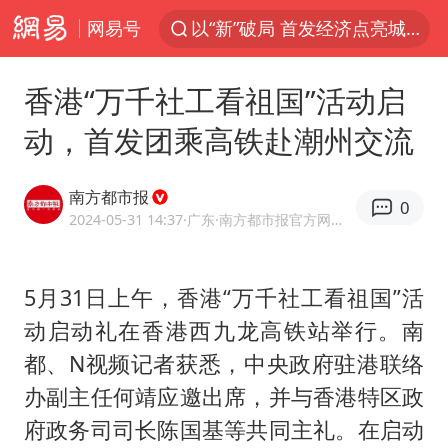
网易号
以“新”破局 首发经济点亮城市消费活力
台风白海豚进入48小时警戒线
香港“万千社工看祖国”活动启
佛得角门将亮相智利俱乐部主场
动，首发团乘高铁赴潮州交流
宇树科技发行价格150.80元/股
看守所辅警收受10万获刑1年
南方都市报
0
宇树科技王兴兴身家有望超200亿元
2024-05-31 14:37
·广东
·南方都市报官方网易号
五粮液渠道价一箱上涨近百元
5月31日上午，香港“万千社工看祖国”活
CIA被曝已秘密设立古巴工作组
动启动礼在香港西九龙高铁站举行。南
贵州轮胎子公司获美国退税8136万
都、N视频记者获悉，中央政府驻港联络
U17国足1分钟轰2球
办副主任何靖应邀出席，并与香港特区政
法国将禁止“未经同意的电话营销”
府政务司司长陈国基等共同主礼。在启动