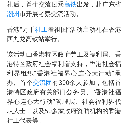
我国编制完成新版全月地质图
礼后，首个交流团乘
高铁
出发，赴广东省
“深圳地面沉降致车辆损坏”不实
潮州
市开展考察交流活动。
外交部发言人就广岛核爆81周年等答记者问
香港“万千
社工
看祖国”活动启动礼在香港
中国“五箭齐发”反制美国
西九龙高铁站举行。
感觉全东北都在等7号
该活动由香港特区政府劳工及福利局、香
多地要求领导干部带头休假
港特区政府社会福利署支持，香港社会福
奋进开新局 实干挑大梁
利界组织“香港社福界心连心大行动”承
办。首个
交流团
有300余人参加，包括香
港特区政府有关部门公务员、“香港社福
界心连心大行动”管理层、社会福利界代
表人士，以及50多家政府资助机构的香港
社工代表等。