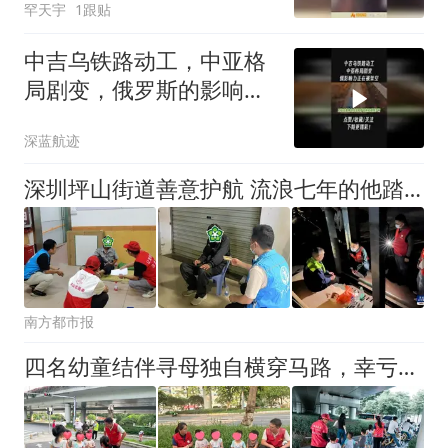
罕天宇
1跟贴
中吉乌铁路动工，中亚格
局剧变，俄罗斯的影响力
正在被架空2
深蓝航迹
深圳坪山街道善意护航 流浪七年的他踏上归家路
南方都市报
四名幼童结伴寻母独自横穿马路，幸亏遇到了他们