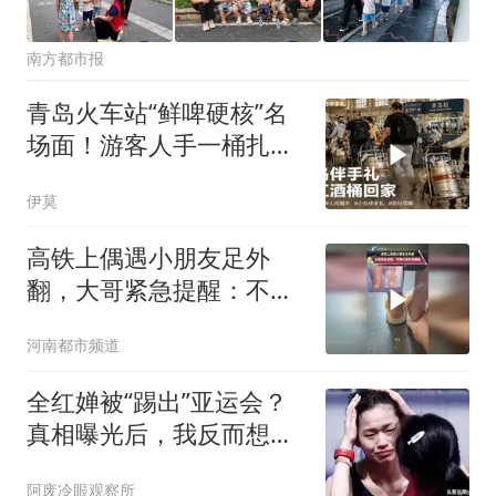
南方都市报
青岛火车站“鲜啤硬核”名
场面！游客人手一桶扎啤
扛上高铁
伊莫
高铁上偶遇小朋友足外
翻，大哥紧急提醒：不要
长期穿洞洞鞋
河南都市频道
全红婵被“踢出”亚运会？
真相曝光后，我反而想给
国家队点个赞！
阿废冷眼观察所