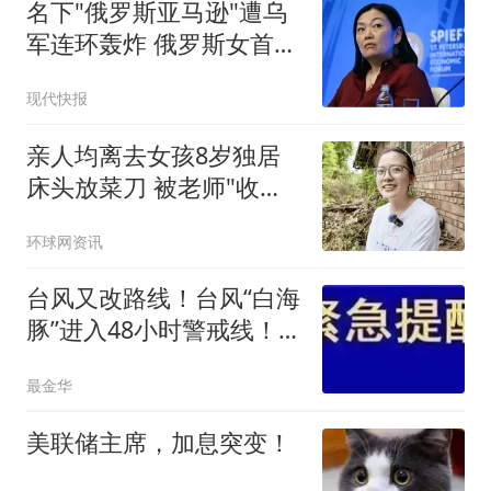
名下"俄罗斯亚马逊"遭乌
军连环轰炸 俄罗斯女首富
怒了
现代快报
亲人均离去女孩8岁独居
床头放菜刀 被老师"收
养"后逆袭
环球网资讯
台风又改路线！台风“白海
豚”进入48小时警戒线！强
台风最新路径查询入口→
最金华
美联储主席，加息突变！