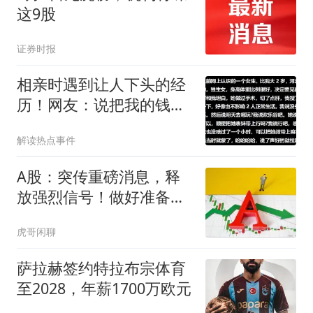
这9股
证券时报
相亲时遇到让人下头的经
历！网友：说把我的钱给
他，他给我存着
解读热点事件
A股：突传重磅消息，释
放强烈信号！做好准备，
周五将迎来新变化
虎哥闲聊
萨拉赫签约特拉布宗体育
至2028，年薪1700万欧元