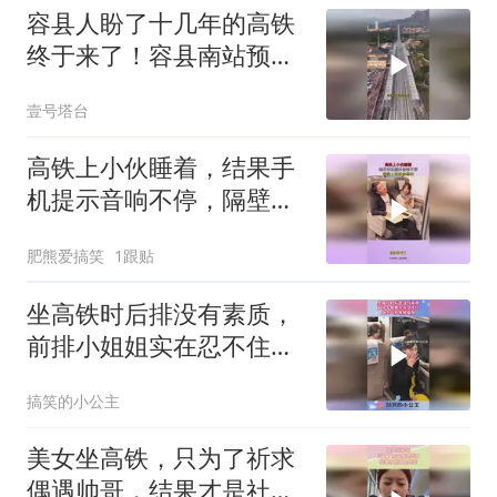
容县人盼了十几年的高铁
终于来了！容县南站预计
年底通车
壹号塔台
高铁上小伙睡着，结果手
机提示音响不停，隔壁小
姐姐羡慕坏！
肥熊爱搞笑
1跟贴
坐高铁时后排没有素质，
前排小姐姐实在忍不住，
女生巧妙缓解尴尬！
搞笑的小公主
美女坐高铁，只为了祈求
偶遇帅哥，结果才是社会