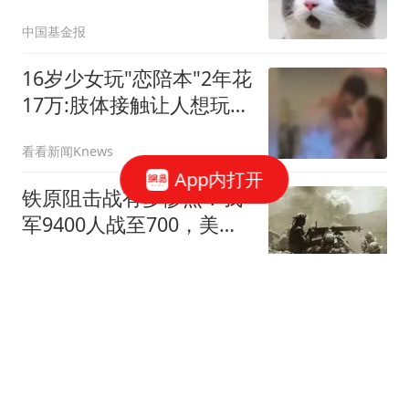
中国基金报
16岁少女玩"恋陪本"2年花
17万:肢体接触让人想玩多
次
看看新闻Knews
App内打开
铁原阻击战有多惨烈？我
军9400人战至700，美军
的伤亡难以想象
莫地方
2840元！刚公布的全键盘
手机，给我整不会了
刘奔跑