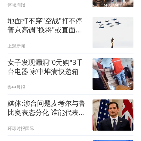
体坛周报
地面打不穿"空战"打不停
普京高调"换将"或直面消
耗战
上观新闻
女子发现漏洞"0元购"3千
台电器 家中堆满快递箱
鲁中晨报
媒体:涉台问题麦考尔与鲁
比奥表态分化 谁能代表华
盛顿
环球时报国际