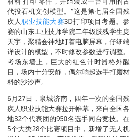
笔试第一被劝弃考涉事副校长被撤职
材料‘打印’零件，并组装成一台可用的古
代投石机文创模型。”这是第七届全国残
构建更高水平的全民健身公共服务体系
疾人
职业技能大赛
3D打印项目考题。参
挡“张雪机车”民进党当局怕什么
赛的山东工业技师学院二年级肢残学生庞
灌溉水坝被隔成鱼塘 村民投诉20余年
天宇，聚精会神地盯着电脑屏幕，仔细端
萌娃帮爷爷脱玉米 卖力干活超可爱
详设计的模型，不时修改参数进行调整。
奋力开创中国式现代化建设新局面
考场东墙上，巨大的红色计时器格外醒
目，场内十分安静，偶尔响起选手打磨材
料的沙沙声。
6月27日，泉城济南，四年一次的全国残
疾人职业技能大赛拉开帷幕，来自全国各
地32个代表团的950名选手同台竞技。在
5个大类28个比赛项目中，新增了无人机