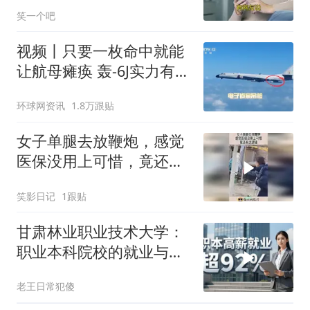
外
笑一个吧
视频丨只要一枚命中就能
让航母瘫痪 轰-6J实力有多
强？
环球网资讯
1.8万跟贴
女子单腿去放鞭炮，感觉
医保没用上可惜，竟还有
这逻辑！
笑影日记
1跟贴
甘肃林业职业技术大学：
职业本科院校的就业与专
业优势
老王日常犯傻