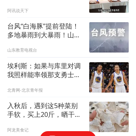
雅从容，女儿已15岁
阿讯说天下
台风“白海豚”提前登陆！
多地暴雨到大暴雨！山东
启动防汛防台风四级应急
山东教育电视台
响应，各地要做好这些防
范↘
埃利斯：如果与库里对调
我照样能率领那支勇士取
得现在的成就
北青网-北京青年报
入秋后，遇到这5种菜别
手软，买上20斤，晒干后
比新鲜的好吃10倍
阿龙美食记