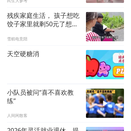
民生大参考
屋”
残疾家庭生活， 孩子想吃
饺子家里就剩50元了想吃
就买，满足
雪糕电竞陪
天空硬糖消
小队员被问“喜不喜欢教
练”
人间闲散客
2026年灵活就业退休，提