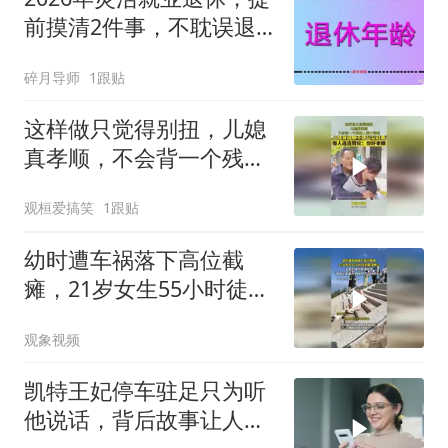
前摸清2件事，不耽误退
休、不亏养老金
碎月导师
1跟贴
这样做只觉得别扭，儿媳
真孝顺，不会背一个残疾
人满大街跑！
观桓爱搞笑
1跟贴
幼时遭车祸落下高位截
瘫，21岁女生55小时徒手
登顶泰山，五岳已成功登
观象视频
顶四岳
凯特王妃停车驻足只为听
他说话，背后故事让人意