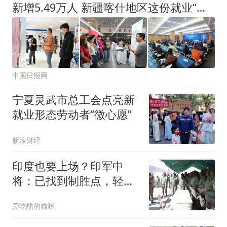
新增5.49万人 新疆喀什地区这份就业“成绩单”很亮眼
中国日报网
宁夏灵武市总工会点亮新
就业形态劳动者“微心愿”
新浪财经
印度也要上场？印军中
将：已找到制胜点，轻松
战胜中国空军？
爱吃醋的猫咪