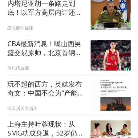
内塔尼亚胡一条路走到
底！以军方高层内讧还没
完，前线连传2大坏消
爱吃醋的猫咪
息，突发军人伤亡，以军
拦截弹射向自家人
CBA最新消息！曝山西男
篮交易原帅，北京首钢瞄
准国手前锋
体坛瞎白话
玩不起的西方，英媒发布
奇文：中国不会为“产能过
剩”道歉！
明天后天大后天
上海主持叶蓉现状：从
SMG功成身退，52岁仍优