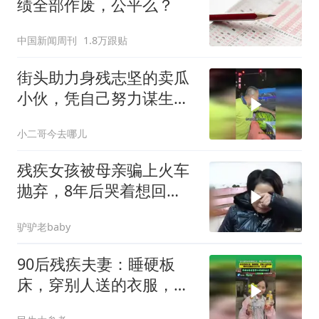
绩全部作废，公平么？
中国新闻周刊
1.8万跟贴
街头助力身残志坚的卖瓜
小伙，凭自己努力谋生，
尽微薄之力，为努力生活
小二哥今去哪儿
的人加油
残疾女孩被母亲骗上火车
抛弃，8年后哭着想回
家，揭开心酸的隐情
驴驴老baby
90后残疾夫妻：睡硬板
床，穿别人送的衣服，却
省吃俭用给女儿打造“公主