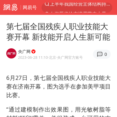
网易号
白海豚将给京津冀带来大暴雨
《披荆斩棘2026》阵容官宣
第七届全国残疾人职业技能大
国足U17与阿森纳决赛取消 并列冠军
赛开幕 新技能开启人生新可能
女子发现前夫婚内与第三者育子
王艺迪无缘横滨赛决赛
央广网
0
2025年小学教师减少13.19万
2023-06-28 11:10
·北京
·央广网官方账号
王艺迪2-4不敌张本美和止步4强
6月27日，第七届全国残疾人职业技能大
以军士兵把枪口对准中国记者
赛在济南开幕，图为选手在参加美甲项目
上门女婿出轨女邻居多年被判重婚罪
比赛。
韩军前线部队连曝丑闻
《龙餐馆》 冲奖
“通过建模制作出效果图，用光敏树脂等