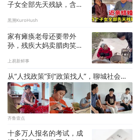
子女全部先天残缺，含辛
茹苦养育四十多年
黒溯KuroHush
家有瘫痪老母还要带外
孙，残疾大妈卖腊肉笑声
爽朗。老板含泪加钱
上易新鲜事
从“人找政策”到“政策找人”，聊城社会救助织密民生保障网
齐鲁壹点
十多万人报名的考试，成