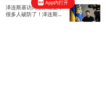
App内打开
泽连斯基访问塞尔维亚，
很多人破防了！泽连斯基
不该这么批评拜登
鹰眼Defence
台风“白海豚”越来越近了
上海暴雨预警“三连跳”
上观新闻
台风"白海豚"逼近 大数据
揭秘为何浙江屡成台风"靶
心"
上观新闻
含70枚弹道导弹，向乌克