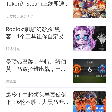
Tokon》Steam上线即遭
差评轰炸
队友祭天法力无边
Roblox惊现“幻影脸”黑
客：1个工具让你自定义
头像表情
浅遇时光
曼联vs巴黎：芒特、姆伯
莫、马兹拉维出战，巴黎
首发暂未公布
懂球帝
爆冷！中超领头羊轰然倒
下：6轮不胜，大黑马升
到第3名