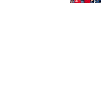
取三连胜
篮坛第一线
原来真的有父母不教小孩
常识，网友：一不小心孩
子就没了
另子维爱读史
劝退笔试第一副校长撤职
老师降六级，另6人处
分，第一名依旧落榜
天天热点见闻
母亲怎么会不知道自己的
孩子呢？网友：母子连
心，只是骗自己而已
夜深爱杂谈
热搜