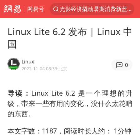
网易号
光影经济撬动暑期消费新蓝海
浙江上海等地有大雨或暴雨
Linux Lite 6.2 发布 | Linux 中
新疆优化调整景区内自驾服务费
国
上四休三，但降薪1000元，你接受吗？
黄金牛市回来了吗
Linux
0
情侣平潭拍日出坠崖1死1伤
2022-11-04 08:39
·北京
台当局重金为“台独”织“皇帝新衣”
导读：
Linux Lite 6.2 是一个理想的升
白海豚将正面袭击贯穿浙江
级，带来一些有用的变化，没什么太花哨
微信又有新功能，你可以“撤回”你的撤回了！
的东西。
几元成本的AI广告导致千万市值蒸发
《欢迎来龙餐馆》口碑
本文字数：1187，阅读时长大约： 1分钟