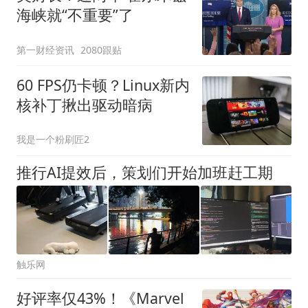
海峡就“不重要”了
第一财经资讯
2080跟贴
60 FPS仍卡顿？Linux新内
核补丁揪出驱动暗病
我是一个粉刷匠2
推行AI提效后，策划们开始加班赶工期
触乐网
好评率仅43%！《Marvel