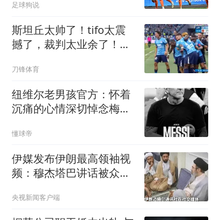
足球狗说
斯坦丘太帅了！tifo太震
撼了，裁判太业余了！疑
似点球+鞋钉蹬人不判
刀锋体育
纽维尔老男孩官方：怀着
沉痛的心情深切悼念梅西
父亲；永别了，老男孩
懂球帝
伊媒发布伊朗最高领袖视
频：穆杰塔巴讲话被众人
围住
央视新闻客户端