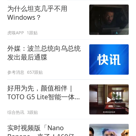
为什么坦克几乎不用
Windows？
虎嗅APP
1跟贴
外媒：波兰总统向乌总统
发出最后通牒
参考消息
657跟贴
好用为先，颜值相伴 |
TOTO G5 Lite智能一体型
坐便器，枷解锁家居松弛
综合热讯
3跟贴
感
实时视频版「Nano