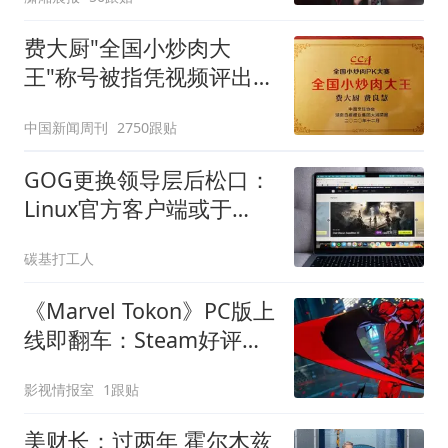
费大厨"全国小炒肉大
王"称号被指凭视频评出
官方回应
中国新闻周刊
2750跟贴
GOG更换领导层后松口：
Linux官方客户端或于
2026年到来
碳基打工人
《Marvel Tokon》PC版上
线即翻车：Steam好评率
堪忧，黑屏卡顿等3大问
影视情报室
1跟贴
题集中爆发
美财长：过两年 霍尔木兹