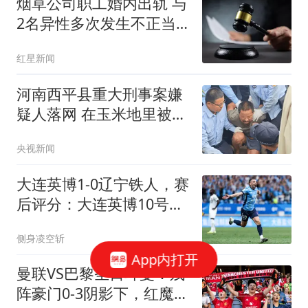
烟草公司职工婚内出轨 与
2名异性多次发生不正当
关系
红星新闻
河南西平县重大刑事案嫌
疑人落网 在玉米地里被抓
获
央视新闻
大连英博1-0辽宁铁人，赛
后评分：大连英博10号排
第一
侧身凌空斩
App内打开
曼联VS巴黎圣日耳曼：残
阵豪门0-3阴影下，红魔誓