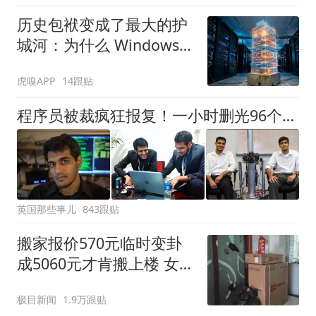
历史包袱变成了最大的护
城河：为什么 Windows
保留 Win32 API？
虎嗅APP
14跟贴
程序员被裁疯狂报复！一小时删光96个美国政府数据库，只是爽完要坐牢45年
英国那些事儿
843跟贴
搬家报价570元临时变卦
成5060元才肯搬上楼 女子
傻眼
极目新闻
1.9万跟贴