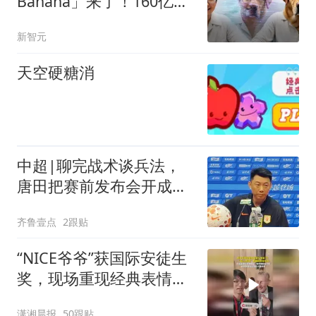
Banana」来了！160亿参
数重磅开源
新智元
天空硬糖消
中超|聊完战术谈兵法，
唐田把赛前发布会开成
了“军师联盟”
齐鲁壹点
2跟贴
“NICE爷爷”获国际安徒生
奖，现场重现经典表情
包，向中国粉丝问好
潇湘晨报
50跟贴