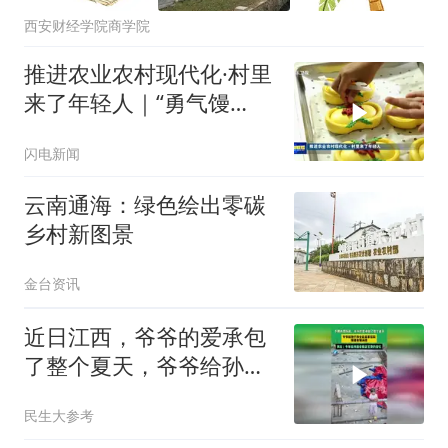
西安财经学院商学院
推进农业农村现代化·村里
来了年轻人｜“勇气馒
头”与乡村的蒸蒸日上
闪电新闻
云南通海：绿色绘出零碳
乡村新图景
金台资讯
近日江西，爷爷的爱承包
了整个夏天，爷爷给孙子
孙女在自家后院搭建自制
民生大参考
泳池