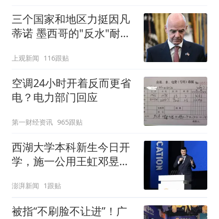
三个国家和地区力挺因凡
蒂诺 墨西哥的"反水"耐人
寻味
上观新闻
116跟贴
空调24小时开着反而更省
电？电力部门回应
第一财经资讯
965跟贴
西湖大学本科新生今日开
学，施一公用王虹邓昱的
故事激励新生
澎湃新闻
1跟贴
被指“不刷脸不让进”！广