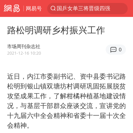
网易号
光影经济撬动暑期消费新蓝海
宁夏运动会开幕
路松明调研乡村振兴工作
马克·艾伦退出斯诺克中国公开赛
微信又有新功能，你可以“撤回”你的撤回了！
市场周刊杂志社
0
新疆优化调整景区内自驾服务费
2021-12-16 10:20
情侣平潭拍日出坠崖1死1伤
近日，内江市委副书记、资中县委书记路
上四休三，但降薪1000元，你接受吗？
松明到银山镇双塘坊村调研巩固拓展脱贫
老挝国会主席赛宋蓬逝世
攻坚成果工作，了解柑橘种植基地建设情
黄金牛市回来了吗
况，与基层干部群众座谈交流，宣讲党的
杭州全市有序停课
十九届六中全会精神和省委十一届十次全
商场现钱学森巨幅海报 负责人回应
会精神。