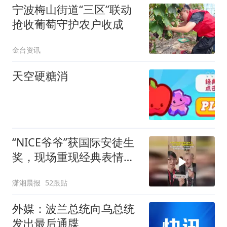
宁波梅山街道“三区”联动
抢收葡萄守护农户收成
金台资讯
天空硬糖消
“NICE爷爷”获国际安徒生
奖，现场重现经典表情
包，向中国粉丝问好
潇湘晨报
52跟贴
外媒：波兰总统向乌总统
发出最后通牒