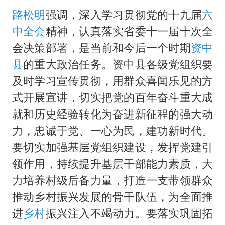
36岁男演员成景区NPC后人气爆棚
路松明
强调，深入学习贯彻党的十九届
六
“不怕六爷挂得多 就怕六爷挂一颗”
中全会
精神，认真落实省委十一届十次全
全民健身事业高质量发展
会决策部署，是当前和今后一个时期
资中
台当局重金为“台独”织“皇帝新衣”
县
的重大政治任务。资中县各级党组织要
几元成本的AI广告导致千万市值蒸发
及时学习宣传贯彻，用群众喜闻乐见的方
式开展宣讲，切实把党的百年奋斗重大成
《欢迎来龙餐馆》口碑
就和历史经验转化为奋进新征程的强大动
乐享全民健身 共筑健康中国
力，忠诚于党、一心为民，建功新时代。
要切实加强基层党组织建设，发挥党建引
领作用，持续提升基层干部能力素质，大
力培养村级后备力量，打造一支带领群众
推动乡村振兴发展的骨干队伍，为全面推
进
乡村
振兴注入不竭动力。要落实巩固拓