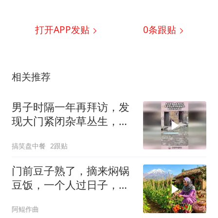
打开APP发贴
0
条跟贴
相关推荐
男子时隔一年再拜访，发
现大门紧闭杂草丛生，估
计已经不在了！
搞笑盘中餐
2跟贴
门前豆子熟了，摘来焖锅
豆饭，一个人过日子，也
得好好吃饭
阿鲲作曲