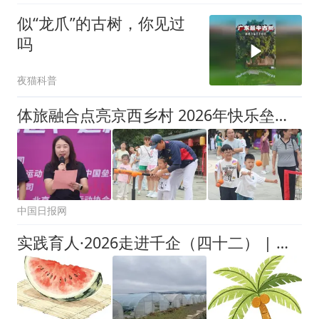
似“龙爪”的古树，你见过
吗
夜猫科普
体旅融合点亮京西乡村 2026年快乐垒球进社区进校园北京站圆满举行
中国日报网
实践育人·2026走进千企（四十二） | 探访洛南秦岭明珠产业园，调研乡村振兴下本土农林产业发展[梅好长安队（4）]