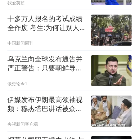
我爱英超
十多万人报名的考试成绩
全作废 考生:为何让别人
买单
中国新闻周刊
乌克兰向全球发布通告并
严正警告：只要朝鲜导弹
部队踏入俄罗斯境内，乌
谈史论今1
军将立刻动手，把这支朝
鲜导弹部队彻底摧毁
伊媒发布伊朗最高领袖视
频：穆杰塔巴讲话被众人
围住
央视新闻客户端