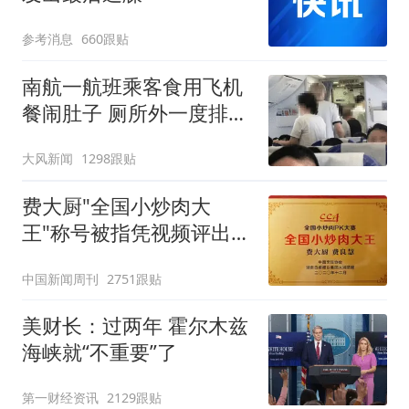
参考消息
660跟贴
南航一航班乘客食用飞机
餐闹肚子 厕所外一度排长
队
大风新闻
1298跟贴
费大厨"全国小炒肉大
王"称号被指凭视频评出
官方回应
中国新闻周刊
2751跟贴
美财长：过两年 霍尔木兹
海峡就“不重要”了
第一财经资讯
2129跟贴