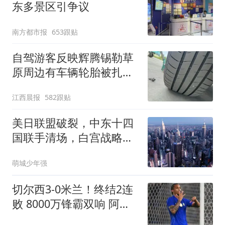
东多景区引争议
南方都市报
653跟贴
自驾游客反映辉腾锡勒草
原周边有车辆轮胎被扎，
修理店铺换胎价格高达千
江西晨报
582跟贴
元，官方发布情况通报
美日联盟破裂，中东十四
国联手清场，白宫战略受
挫
萌城少年强
切尔西3-0米兰！终结2连
败 8000万锋霸双响 阿莫
林执教米兰3场不胜