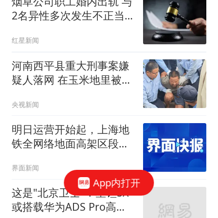
烟草公司职工婚内出轨 与
2名异性多次发生不正当
关系
红星新闻
河南西平县重大刑事案嫌
疑人落网 在玉米地里被抓
获
央视新闻
明日运营开始起，上海地
铁全网络地面高架区段限
速运行
界面新闻
App内打开
这是"北京卫士"！星钽5X
或搭载华为ADS Pro高阶