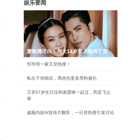
娱乐要闻
萧敬腾坦白！与大14岁妻子选择丁克
邹市明一家又登热搜！
私生子传闻后，周杰伦更多黑料被扒
王菲57岁生日没和谢霆锋一起过，而是飞云
南
戚薇内娱AI宣传片翻车，一日登热搜引发讨论