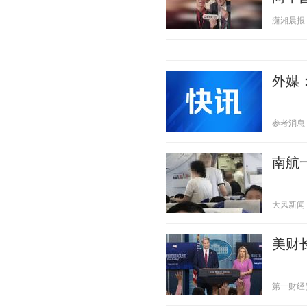
潇湘晨报 20
外媒
参考消息 20
南航
大风新闻 20
美财
第一财经资讯