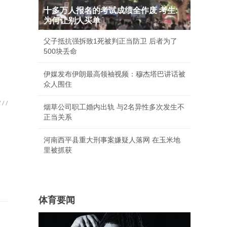
十多万人报名的考试成绩全作废 考生:
为何让别人买单
父子抵抗强拆致1死被判正当防卫 后者为了
500块丢命
伊媒发布伊朗最高领袖视频：穆杰塔巴讲话被
众人围住
烟草公司职工婚内出轨 与2名异性多次发生不
正当关系
河南西平县重大刑事案嫌疑人落网 在玉米地
里被抓获
体育要闻