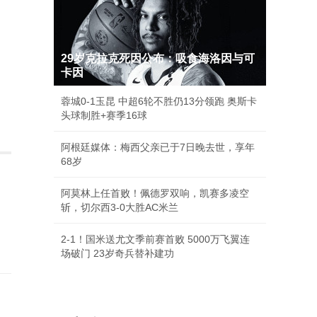
29岁克拉克死因公布：吸食海洛因与可
卡因
蓉城0-1玉昆 中超6轮不胜仍13分领跑 奥斯卡
头球制胜+赛季16球
阿根廷媒体：梅西父亲已于7日晚去世，享年
68岁
阿莫林上任首败！佩德罗双响，凯赛多凌空
斩，切尔西3-0大胜AC米兰
2-1！国米送尤文季前赛首败 5000万飞翼连
场破门 23岁奇兵替补建功