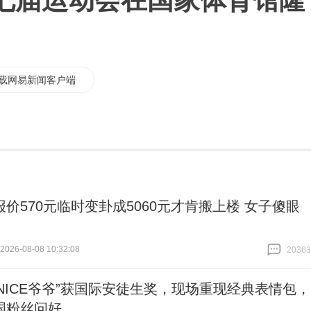
七届运动会在国家体育馆隆
载网易新闻客户端
报价570元临时变卦成5060元才肯搬上楼 女子傻眼
26-08-08 10:32:08
20363
跟贴
20363
“NICE爷爷”获国际安徒生奖，现场重现经典表情包，
国粉丝问好