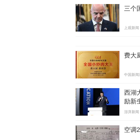
三个
上观新闻 20
费大
中国新闻周刊
西湖
励新
澎湃新闻 20
空调