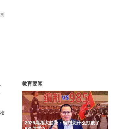
国
、
教育要闻
）
收
2026高考大趋势：编制凭什么打败了
985大学？