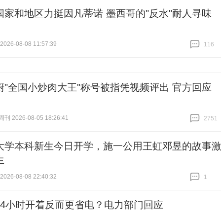
国家和地区力挺因凡蒂诺 墨西哥的"反水"耐人寻味
26-08-08 11:57:39
116
跟贴
116
厨"全国小炒肉大王"称号被指凭视频评出 官方回应
 2026-08-05 18:26:41
2751
跟贴
2751
大学本科新生今日开学，施一公用王虹邓昱的故事
生
26-08-08 22:40:32
1
跟贴
1
24小时开着反而更省电？电力部门回应