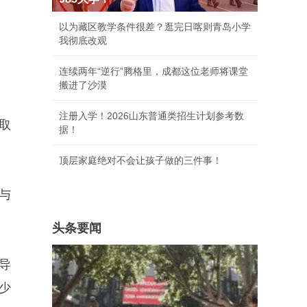
以为藏区教学条件很差？逛完日喀则青岛小学
我彻底改观
连续两年“逆行”腾格里，成都这位老师将课堂
搬进了沙漠
注册入学！2026山东普通类招生计划参考数
取
据！
顶层家庭绝对不会让孩子做的三件事！
与
头条要闻
导
少