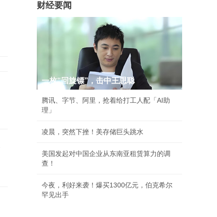
财经要闻
一枚“回旋镖”，击中王思聪
腾讯、字节、阿里，抢着给打工人配「AI助
理」
凌晨，突然下挫！美存储巨头跳水
激
美国发起对中国企业从东南亚租赁算力的调
查！
今夜，利好来袭！爆买1300亿元，伯克希尔
罕见出手