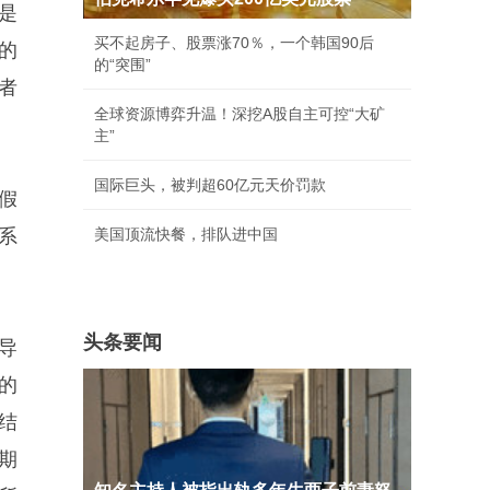
是
买不起房子、股票涨70％，一个韩国90后
的
的“突围”
者
全球资源博弈升温！深挖A股自主可控“大矿
主”
国际巨头，被判超60亿元天价罚款
假
系
美国顶流快餐，排队进中国
头条要闻
导
的
结
期