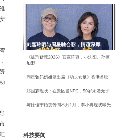
维
安
刘嘉玲晒与周星驰合影，情谊深厚
湾
《披荆斩棘2026》官宣阵容，小沈阳、孙楠
，
加盟
资
周星驰妈妈姐姐出席《功夫女足》香港首映
动
郑国霖现状：在景区当NPC，50岁未婚无子
与徐佳宁婚变传闻不到1月，李小冉现状曝光
导
市
汇
科技要闻