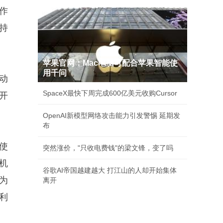
作
持
苹果官网：Mac电脑可配合苹果智能使
用千问
动
SpaceX最快下周完成600亿美元收购Cursor
开
OpenAI新模型网络攻击能力引发警惕 延期发
布
使
突然涨价，"只收电费钱"的梁文锋，变了吗
机
谷歌AI帝国越建越大 打江山的人却开始集体
为
离开
利