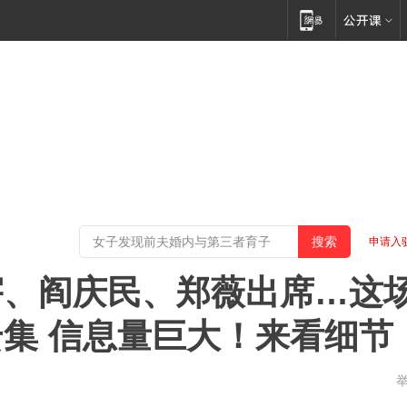
申请入
宇、阎庆民、郑薇出席…这
集 信息量巨大！来看细节