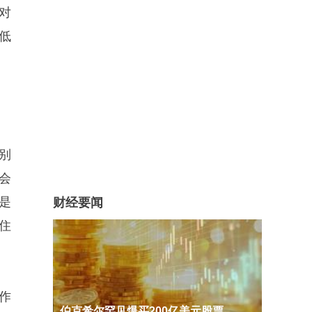
对
低
别
会
是
财经要闻
住
作
伯克希尔罕见爆买200亿美元股票