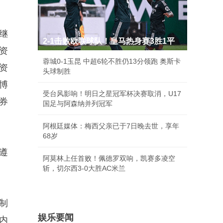
继
2-1击败欧联球队！皇马热身赛3胜1平
资
蓉城0-1玉昆 中超6轮不胜仍13分领跑 奥斯卡
资
头球制胜
博
受台风影响！明日之星冠军杯决赛取消，U17
券
国足与阿森纳并列冠军
阿根廷媒体：梅西父亲已于7日晚去世，享年
68岁
遵
阿莫林上任首败！佩德罗双响，凯赛多凌空
斩，切尔西3-0大胜AC米兰
制
娱乐要闻
内