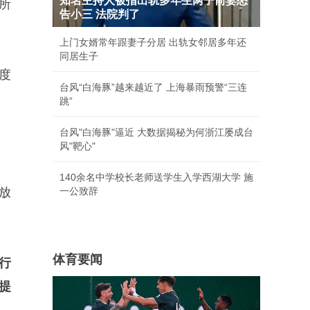
知名主持人被指出轨多年生两子前妻怒
所
告小三 法院判了
上门女婿常年跟妻子分居 出轨女邻居多年还
同居生子
度
台风“白海豚”越来越近了 上海暴雨预警“三连
跳”
台风"白海豚"逼近 大数据揭秘为何浙江屡成台
风"靶心"
140余名中学校长老师送学生入学西湖大学 施
放
一公致辞
体育要闻
行
提