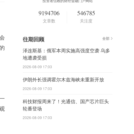
投资者信赖的财经金融门户网站
9194706
546785
文章数
关注度
会
往期回顾
全部
的
泽连斯基：俄军本周实施高强度空袭 乌多
地遭袭受损
2026-08-09 17:03
伊朗外长强调霍尔木兹海峡未重新开放
2026-08-09 17:03
一
科技财报周来了！光通信、国产芯片巨头
观
轮番登场
2026-08-09 17:03