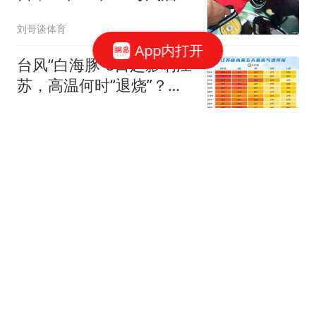
格一览！
刘哥谈体育
App内打开
台风“白海豚”8日起影响江
苏，高温何时“退烧”？最
新消息来了
现代快报
梅德韦杰夫批高市不提当
年是谁轰炸广岛和长崎：
耻辱
环球网资讯
难怪最高领袖躲在地堡有
多个替身 伊朗最大女内鬼
落网
共工之锚