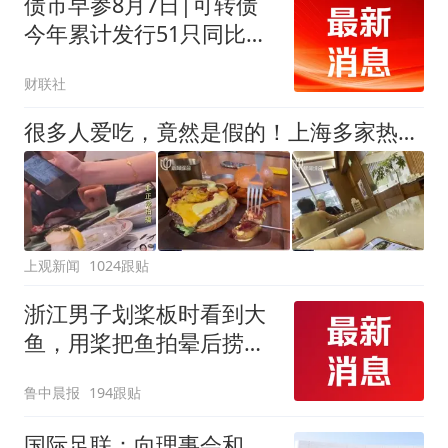
债市早参8月7日|可转债
今年累计发行51只同比增
长104%；监管重申禁止理
财联社
财子公司通过合作机构不
当估值
很多人爱吃，竟然是假的！上海多家热门餐饮店被曝光，网友热议
上观新闻
1024跟贴
浙江男子划桨板时看到大
鱼，用桨把鱼拍晕后捞
起；当事人：鱼重7斤6
鲁中晨报
194跟贴
两，做成红烧辣子鱼块，
味道很好
国际足联：向理事会和