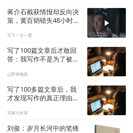
蒋介石截获情报却反向决
策，黄百韬错失48小时逃
生窗口
写下一文一墨
写了100篇文章后才敢回
答：我写作不是为了被看
见，而是为了让人找到自
山野有晚风
己
写了100多篇文章后，我
才发现写作的真正理由不
是表达
宅家小欢喜
刘俊：岁月长河中的笔锋