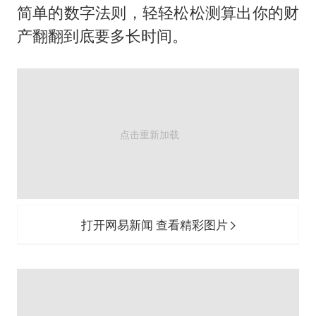
粉笔发布“自曝式”公开信
简单的数字法则，轻轻松松测算出你的财
女子利用漏洞0元薅走3000多件家电
产翻翻到底要多长时间。
深圳地面沉降致车辆损坏系谣言
我国编制完成新版全月地质图
现代版摸金校尉落网查获400多枚古币
毛宁转发梯田音乐会视频海外网友赞叹
奋进开新局 实干挑大梁
打开网易新闻 查看精彩图片