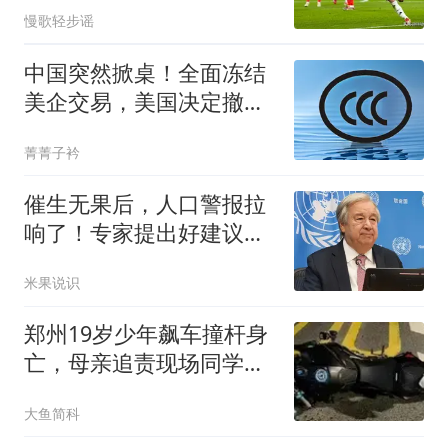
慢歌轻步谣
中国突然掀桌！全面冻结
美企交易，美国决定撤
馆，民主党开始甩锅
菁菁子衿
催生无果后，人口警报拉
响了！专家提出好建议，
父母们表示赞同
米果说识
郑州19岁少年飙车撞杆身
亡，母亲追责现场同学：
旁边三个人就看着
大鱼简科