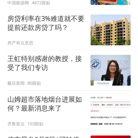
中国能源网
4872跟贴
房贷利率在3%难道就不要
提前还款房贷了吗？
房产有点意思
王虹特别感谢的教授，接
受了我们专访
极目新闻
80跟贴
山姆超市落地烟台进展如
何？最新消息来了
齐鲁壹点
103跟贴