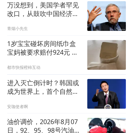
万没想到，美国学者罕见
改口，从鼓吹中国经济崩
溃论到痛批特朗普
青烟小先生
1岁宝宝碰坏房间纸巾盒
宝妈被要求赔付924元 酒
店回应
都市快报橙柿互动
进入灭亡倒计时？韩国或
成为世界上，首个自然消
失的国家
安珈使者啊
油价调价，2026年8月07
日，92、95、98号汽油价