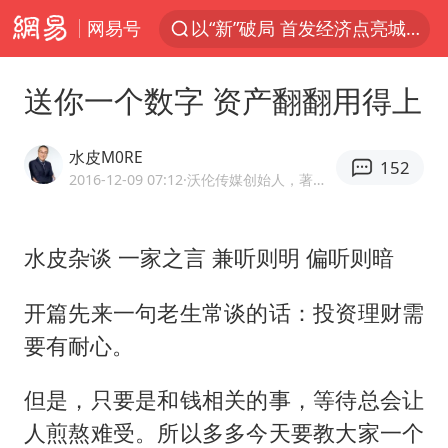
网易号
以“新”破局 首发经济点亮城市消费活力
Meta被判支付5.67亿美元
送你一个数字 资产翻翻用得上
47岁妈妈突然产女 26岁女儿：很震惊
阿根廷足协发文力挺因凡蒂诺
水皮M0RE
152
中国稀土盘中涨停
2016-12-09 07:12
·沃伦传媒创始人，著名财经评论家
A股开盘：民爆、CPO等概念走强
水皮杂谈 一家之言 兼听则明 偏听则暗
日本广岛民众举行游行反对政府行径
21楼高空抛物嫌疑人被拘留
开篇先来一句老生常谈的话：投资理财需
日韩股市高开跳水 SK海力士下挫转跌
要有耐心。
台风白海豚最新路径研判来了
但是，只要是和钱相关的事，等待总会让
OpenAI为免费用户升级GPT-5.6 Luna
人煎熬难受。所以多多今天要教大家一个