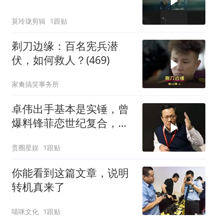
莫玲珑剪辑
1跟贴
剃刀边缘：百名宪兵潜
伏，如何救人？(469)
家禽搞笑事务所
卓伟出手基本是实锤，曾
爆料锋菲恋世纪复合，文
章出轨姚笛
贵圈星娱
1跟贴
你能看到这篇文章，说明
转机真来了
喵咪文化
1跟贴