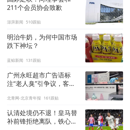
211个会员协会致歉
澎湃新闻
510跟贴
明治牛奶，为何中国市场
跌下神坛？
蓝鲸新闻
131跟贴
广州永旺超市广告语标
注“老人臭”引争议，客服
回应
北青网-北京青年报
161跟贴
认清处境仍不退！皇马替
补前锋拒绝离队，铁心坚
守伯纳乌