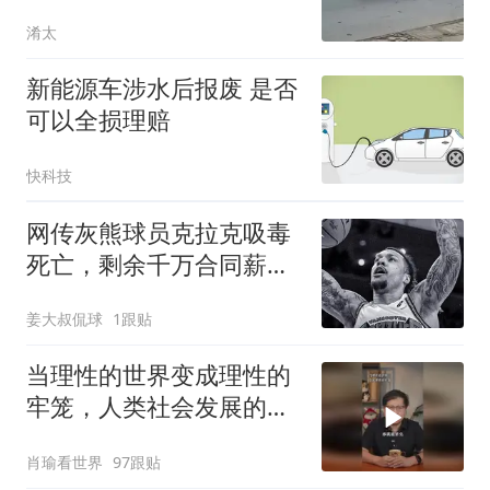
分不赔！
淆太
新能源车涉水后报废 是否
可以全损理赔
快科技
网传灰熊球员克拉克吸毒
死亡，剩余千万合同薪资
家属能拿到多少
姜大叔侃球
1跟贴
当理性的世界变成理性的
牢笼，人类社会发展的张
力，理性与非理性齐飞，
肖瑜看世界
97跟贴
理想共传统一色