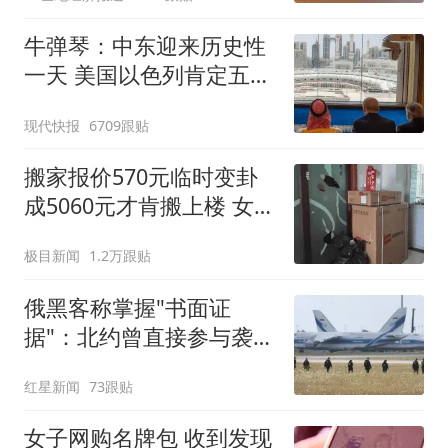
牛弹琴：中东迎来历史性
一天 美国以色列肯定五味
杂陈
现代快报
6709跟贴
搬家报价570元临时变卦
成5060元才肯搬上楼 女子
傻眼
极目新闻
1.2万跟贴
俄黑客称掌握"书面证
据"：北约曾直接参与袭击
俄罗斯
红星新闻
73跟贴
女子网购名牌包 收到发现