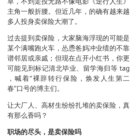
刘浩存百花奖开幕式红裙起舞
草，不到走投无路不像电影《逆行人生》
主角一般折腰。但近几年，的确有越来越
店主称换“青海拉面”招牌后生意更好
多人投身卖保险大潮了。
泰国初中生饮弹自尽前开了26枪
“准2万亿”之城点名支持三所大学
过去提到卖保险，大家脑海浮现的可能是
万岁山接盘烂尾恒大文旅城
某个满嘴跑火车，怂恿爸妈冲业绩的不靠
谱邻居或亲戚；但现在点开小红书，你更
张本智和：零封向鹏不意外
可能见到标记清北毕业、留学海归等 tag
习近平心系体育强国建设
，喊着“裸辞转行保险，焕发人生第二
春”口号的博主们。
让大厂人、高材生纷纷扎堆的卖保险，真
有那么香吗？
职场的尽头，是卖保险吗