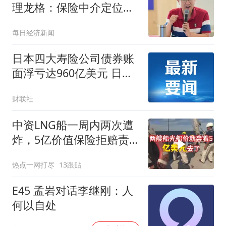
理龙格：保险中介定位
于“买方顾问”，合规标准
每日经济新闻
应比险企更严
日本四大寿险公司债券账
面浮亏达960亿美元 日本
金融厅予以密切关注
财联社
中资LNG船一周内两次遭
炸，5亿价值保险拒赔责
任方
热点一网打尽
13跟贴
E45 孟岩对话李继刚：人
何以自处