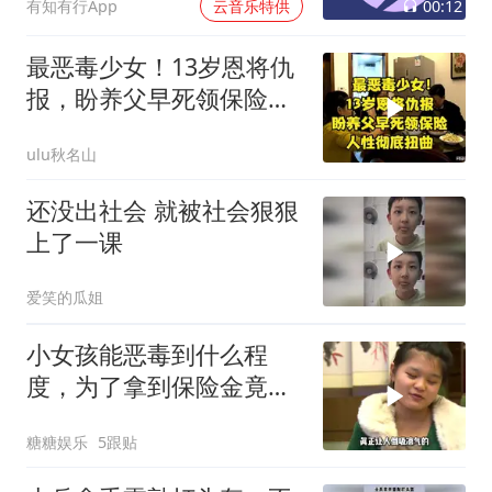
00:12
有知有行App
云音乐特供
最恶毒少女！13岁恩将仇
报，盼养父早死领保险，
人性彻底扭曲
ulu秋名山
还没出社会 就被社会狠狠
上了一课
爱笑的瓜姐
小女孩能恶毒到什么程
度，为了拿到保险金竟诅
咒自己的养父去死
糖糖娱乐
5跟贴