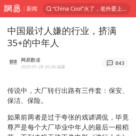
新闻
“China Cool”火了，老外爱上中国避暑游
台风白海豚闭眼浙江上海处于危险半圆
中国最讨人嫌的行业，挤满
香港宏福苑火灾或由烟头引起
35+的中年人
网约车司机充电时猝死保险拒赔
中国父女泰国骑摩托车坠崖1死1伤
网易数读
843
周末打虎 宋致远被查
2025-01-28 20:28
·福建
白海豚将正面袭击贯穿浙江
传说中，大厂转行出路有三件套：保安、
浙江台州《告全体市民书》
保洁、保险。
多个明星演唱会取消
四川宜宾市珙县发生3.4级地震
如果前两者是过于夸张的戏谑调侃，毕竟
上半年国内居民出游人次34.63亿
尊严是每个大厂毕业中年人的最后一根稻