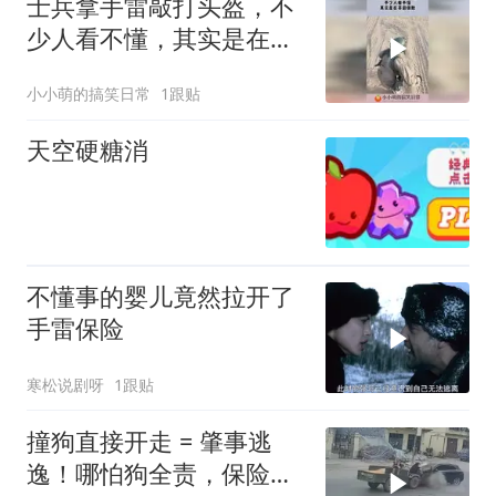
士兵拿手雷敲打头盔，不
少人看不懂，其实是在开
启保险！
小小萌的搞笑日常
1跟贴
天空硬糖消
不懂事的婴儿竟然拉开了
手雷保险
寒松说剧呀
1跟贴
撞狗直接开走 = 肇事逃
逸！哪怕狗全责，保险一