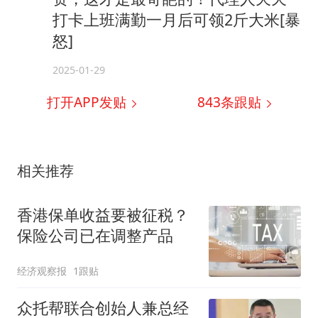
打卡上班满勤一月后可领2斤大米[暴
怒]
2025-01-29
打开APP发贴
843
条跟贴
相关推荐
香港保单收益要被征税？
保险公司已在调整产品
经济观察报
1跟贴
众托帮联合创始人兼总经