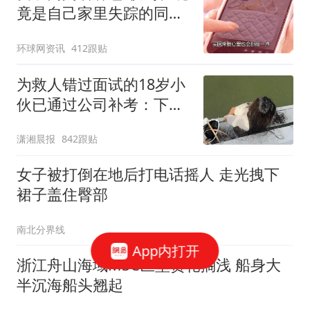
竟是自己家里失踪的同一
只包
环球网资讯
412跟贴
为救人错过面试的18岁小
伙已通过公司补考：下周
报到
潇湘晨报
842跟贴
女子被打倒在地后打电话摇人 走光拽下
裙子盖住臀部
南北分界线
App内打开
浙江舟山海域MSC巨型货轮搁浅 船身大
半沉海船头翘起