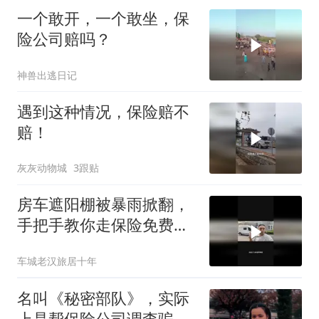
一个敢开，一个敢坐，保
险公司赔吗？
神兽出逃日记
遇到这种情况，保险赔不
赔！
灰灰动物城
3跟贴
房车遮阳棚被暴雨掀翻，
手把手教你走保险免费换
新
车城老汉旅居十年
名叫《秘密部队》，实际
上是帮保险公司调查骗保