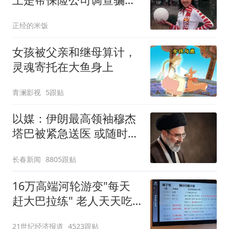
的！文末有福利
正经的米饭
女孩被父亲和继母算计，
灵魂寄托在大鱼身上
青澜影视
5跟贴
以媒：伊朗最高领袖穆杰
塔巴被紧急送医 或随时会
死去
长春新闻
8805跟贴
16万高端河轮游变"每天
赶大巴拉练" 老人天天吃
保心丸
21世纪经济报道
4523跟贴