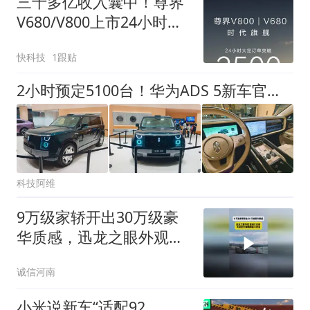
三十多亿收入囊中！尊界
V680/V800上市24小时大
定破3500台
快科技
1跟贴
2小时预定5100台！华为ADS 5新车官宣：8月5日开启预售
科技阿维
9万级家轿开出30万级豪
华质感，迅龙之眼外观、
宽绰大后排，长途出行兼
诚信河南
顾颜值与舒适
小米说新车“适配92、