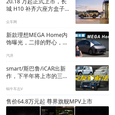
20.18 万起正式上市，长
城 H10 补齐六座方盒子市
场短板
众车网
新款理想MEGA Home内
饰曝光，二排的野心，不
止于舒适
汽湃
smart/斯巴鲁/iCAR出新
作，下半年将上市的三台
个性车！
蜗牛车志V
售价64.8万元起 尊界旗舰MPV上市