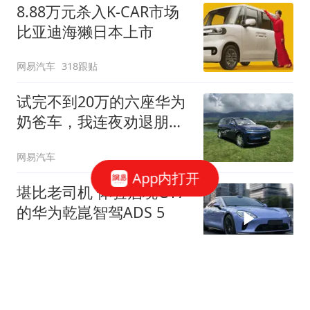
8.88万元杀入K-CAR市场
比亚迪海獭日本上市
网易汽车
318跟贴
试完不到20万的六座华为
奶爸车，我连夜劝退朋
友...
网易汽车
App内打开
堪比老司机 体验启境GT7
的华为乾崑智驾ADS 5
网易汽车
华为这波硬核黑科技，只
有这台车不用等！