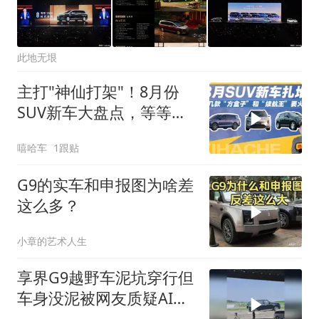
此地无垠
主打"神仙打架"！8月份
SUV新车大盘点，等等党
又赢了
嘻哈车
1跟贴
G9的实车和申报图为啥差
这么多？
小章的艺术人生
享界G9越野车泥坑穿行但
车身没泥被网友质疑AI，
你怎么看？