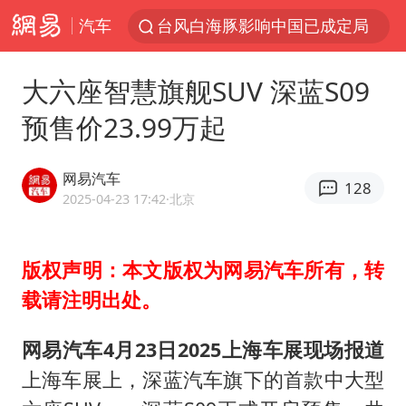
汽车
台风白海豚影响中国已成定局
80后女柜员获聘4200亿银行副行长
大六座智慧旗舰SUV 深蓝S09
郑国霖回应去景区上班被保安拦下
预售价23.99万起
金饰克价大幅跳涨
多地要求领导干部带头休假
网易汽车
128
24小时不关空调 电费会更低吗
2025-04-23 17:42
·北京
龚宝冬烈士安葬仪式举行
版权声明：本文版权为网易汽车所有，转
女子利用漏洞0元买了3千台电器
载请注明出处。
浙江舟山21条水上客运航线停航
《歌手》歌王之战帮唱嘉宾官宣
网易汽车4月23日2025上海车展现场报道
新华社权威快报|我国编制完成新版全月地质图
上海车展上，深蓝汽车旗下的首款中大型