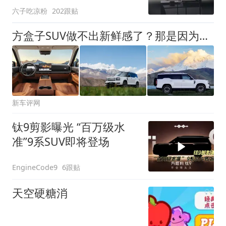
六子吃凉粉
202跟贴
方盒子SUV做不出新鲜感了？那是因为之前没有它
新车评网
钛9剪影曝光 “百万级水
准”9系SUV即将登场
6跟贴
EngineCode9
天空硬糖消