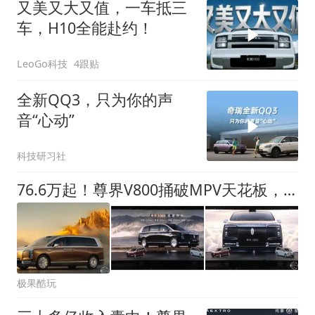
又美又大又值，一车抵三
车，H10全能赴约！
LeoGo科技
4跟贴
全新QQ3，只为你的声
音“心动”
科技研习社
76.6万起！尊界V800捅破MPV天花板，豪华套房搬进车里，阿尔法压力拉满
极果酷玩