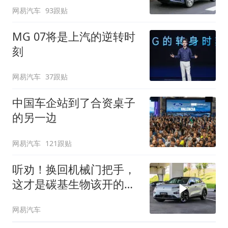
网易汽车
93跟贴
MG 07将是上汽的逆转时
刻
网易汽车
37跟贴
中国车企站到了合资桌子
的另一边
网易汽车
121跟贴
听劝！换回机械门把手，
这才是碳基生物该开的
车！
网易汽车