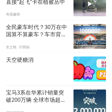
直接“起飞”卡在植被丛中
奇观趣闻
全民豪车时代？30万在中
国算不算豪车？车市背后
数据告诉你真相
史之铭
37跟贴
天空硬糖消
宝马3系在华累计销量突
破200万辆 全球市场超千
万辆！