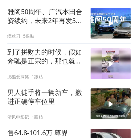
雅阁50周年、广汽本田合
资续约，未来2年再发5款
新车！
螺丝刀
5跟贴
到了拼财力的时候，假如
奔驰是正宗的，那也就买
个20台！
肥熊爱搞笑
1跟贴
男人徒手将一辆新车，搬
进正确停车位里
清风电影记
1跟贴
售64.8-101.6万 尊界