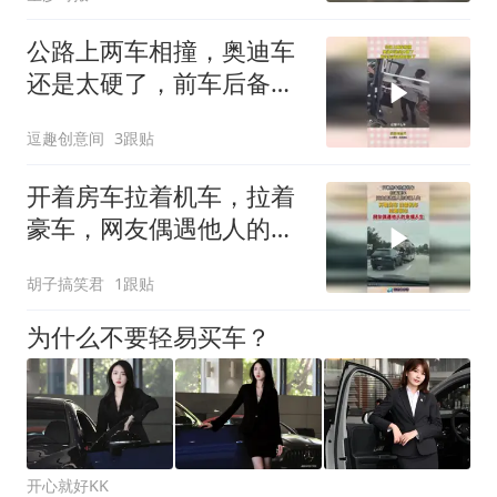
然看不见
公路上两车相撞，奥迪车
还是太硬了，前车后备箱
都撞没了！
逗趣创意间
3跟贴
开着房车拉着机车，拉着
豪车，网友偶遇他人的幸
福人生！
胡子搞笑君
1跟贴
为什么不要轻易买车？
开心就好KK