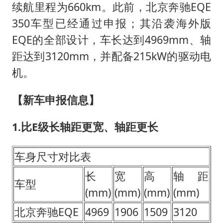
续航里程为660km。此前，北京奔驰EQE
如何把百年大党建设得更加坚强有力
350车型已经通过申报；其沿袭海外版
银行午休1.5小时 留个窗口行不行
EQE的全部设计，车长达到4969mm、轴
余承东口误将24999元电脑报成2499
距达到3120mm，并配备215kW的驱动电
小伙靠AI减肥 45天瘦40斤进了ICU
机。
李嫣近照曝光
【新车申报信息】
嘲讽周星驰无儿女没朋友 李修贤道歉
1.比E级长轴距更宽、轴距更长
总书记关心百姓身边这些民生大事
车身尺寸对比表
长
宽
高
轴距
车型
(mm)
(mm)
(mm)
(mm)
北京奔驰EQE
4969
1906
1509
3120