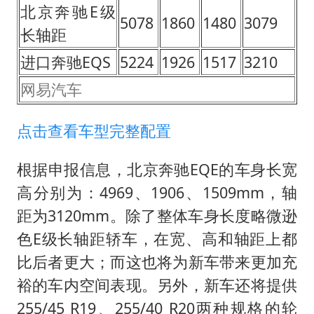
北京奔驰E级
5078
1860
1480
3079
长轴距
进口奔驰EQS
5224
1926
1517
3210
网易汽车
点击查看车型完整配置
根据申报信息，北京奔驰EQE的车身长宽
高分别为：4969、1906、1509mm，轴
距为3120mm。除了整体车身长度略微逊
色E级长轴距轿车，在宽、高和轴距上都
比后者更大；而这也将为新车带来更加充
裕的车内空间表现。另外，新车还将提供
255/45 R19、255/40 R20两种规格的轮