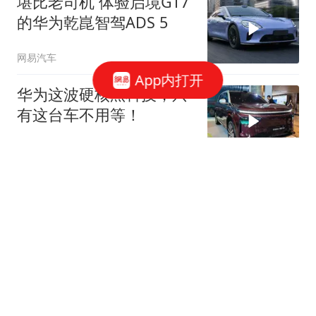
堪比老司机 体验启境GT7
的华为乾崑智驾ADS 5
网易汽车
App内打开
华为这波硬核黑科技，只
有这台车不用等！
网易汽车
宾利第四大车系定名托卡
尔 9月23日伦敦全球首秀
网易汽车
275跟贴
小鹏MONA L03上市为什
么选在慕尼黑？