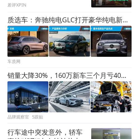
差评XPIN
质选车：奔驰纯电GLC打开豪华纯电新格局
车质网
销量大降30%，160万新车三个月亏40万！曾要加价买的豪车不香了？
品牌观察官
5跟贴
行车途中突发意外，轿车