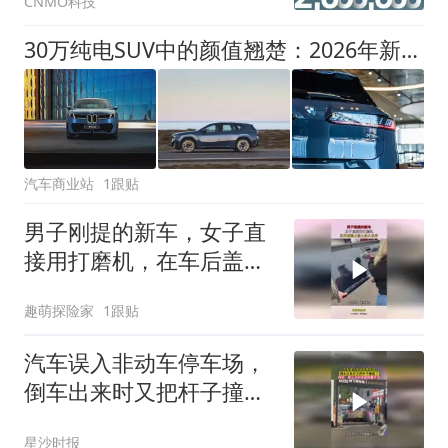
CNMO科技
30万纯电SUV中的颜值翘楚：2026年新款宝马iX3，豪华运动外观兼顾家用
汽车商业站
1跟贴
男子刚提的新车，女子直
接用打磨机，在车后盖上
签上永久名字！
趣萌探险家
1跟贴
汽车误入非动车停车场，
倒车出来时又把杆子撞倒
了，网友：那么大的字居
星沙时报