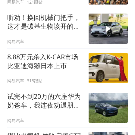
网易汽车
121跟贴
听劝！换回机械门把手，
这才是碳基生物该开的
车！
网易汽车
8.88万元杀入K-CAR市场
比亚迪海獭日本上市
网易汽车
318跟贴
试完不到20万的六座华为
奶爸车，我连夜劝退朋
友...
网易汽车