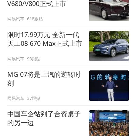
V680/V800正式上市
网易汽车
618跟贴
限时17.99万元 全新一代
天工08 670 Max正式上市
网易汽车
93跟贴
MG 07将是上汽的逆转时
刻
网易汽车
37跟贴
中国车企站到了合资桌子
的另一边