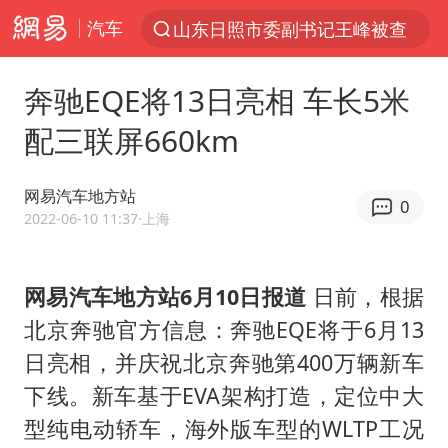
山东日照市委副书记王峰被查
汽车
探寻“技能+”促就业创业新路
41岁女子为鼓励女儿考上985研究生
奔驰EQE将13日亮相 车长5米
美国退回1000亿美元关税
配三联屏660km
24小时不关空调 电费反而更低？
网易汽车地方站
维持强台风级！白海豚直奔华东沿海
0
2022-06-10 11:37
·上海
河南试行周五下午弹性离岗
李亚鹏向地铁吐血女孩捐99999元
网易汽车地方站6月10日报道
日前，根据
要给全体职工“应休尽休”的底气
北京奔驰官方信息：奔驰EQE将于6月13
日本籍女网红在韩直播时自杀身亡
日亮相，并庆祝北京奔驰第400万辆新车
下线。新车基于EVA架构打造，定位中大
“天津之眼”摩天轮附近2人落水
型纯电动轿车，海外版车型的WLTP工况
儿科医生漏诊获刑：我认错但不能认罪