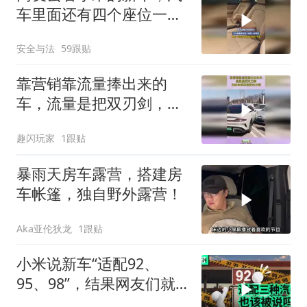
车里面还有四个座位一起
喝茶，网友：平常还能跟
安全与法
59跟贴
朋友喝喝下午茶
靠营销靠流量捧出来的
车，流量是把双刃剑，自
然会受到流量的反噬
趣闪玩家
1跟贴
暴雨天房车露营，搭建房
车帐篷，独自野外露营！
Aka亚伦狄龙
1跟贴
小米说新车“适配92、
95、98”，结果网友们就
吵起来了