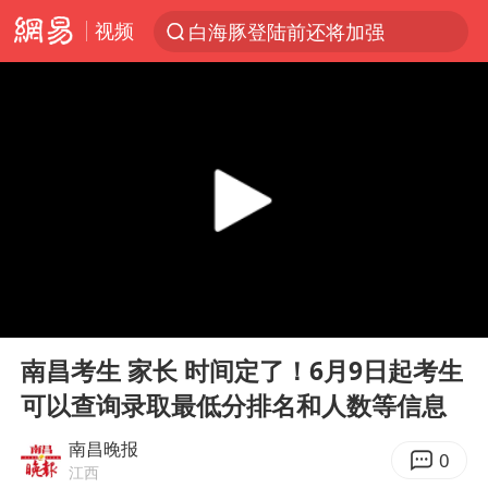
视频
白海豚登陆前还将加强
光影经济撬动暑期消费新蓝海
河南重大刑案嫌犯夏某钢落网
国乒女单三将晋级四强
选专业别因“热门”窄化“热爱”
三警齐发！多地10级以上雷暴大风
情侣平潭拍日出坠崖1死1伤
00:00
00:18
日本发布排名：“中国第一，美日德韩英法居后”
Play
Ent
full
茅台部分直营店飞天茅台提价
南昌考生 家长 时间定了！6月9日起考生
可以查询录取最低分排名和人数等信息
大V：马科斯把路走绝了
白海豚将正面袭击贯穿浙江
南昌晚报
0
江西