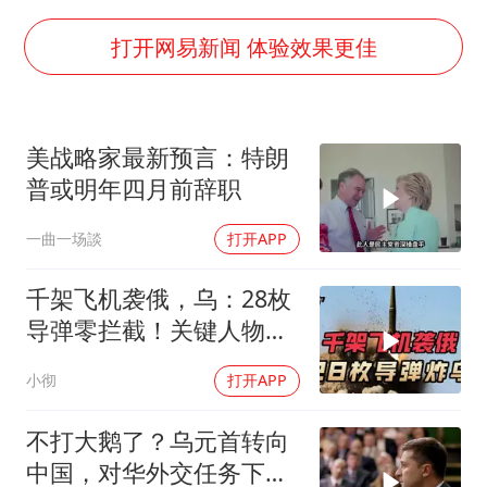
宇树王兴兴被问了360多个问题
上四休三，但降薪1000元，你接受吗？
打开网易新闻 体验效果更佳
几元成本的AI广告导致千万市值蒸发
唐田赛前发布会上引用《孙子兵法》
美战略家最新预言：特朗
台当局重金为“台独”织“皇帝新衣”
普或明年四月前辞职
郑丽文：台湾从来没有“独立”过
一曲一场談
打开APP
商场现钱学森巨幅海报 负责人回应
乐享全民健身 共筑健康中国
千架飞机袭俄，乌：28枚
导弹零拦截！关键人物被
杀，普京2动作
小彻
打开APP
不打大鹅了？乌元首转向
中国，对华外交任务下