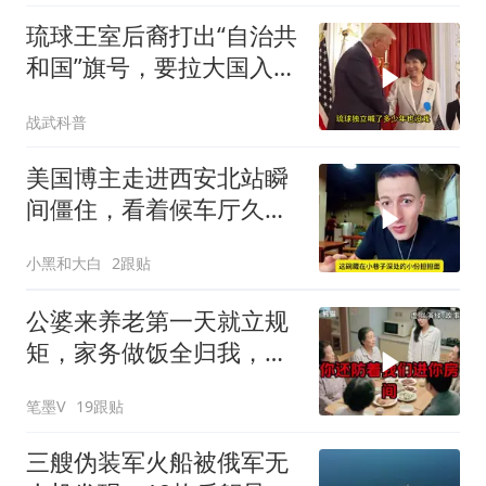
琉球王室后裔打出“自治共
和国”旗号，要拉大国入局
制衡美日
战武科普
美国博主走进西安北站瞬
间僵住，看着候车厅久久
说不出话语
小黑和大白
2跟贴
公婆来养老第一天就立规
矩，家务做饭全归我，老
公点头，我一句话令全桌
笔墨V
19跟贴
寂静
三艘伪装军火船被俄军无