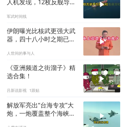
人机发现，12枚反舰导弹
送入海底，乌军后勤命脉
军武时间线
遭重锤
伊朗曝光比核武更强大武
器，四十八小时之期已
到，美军难以取胜
人世间的事与人
《亚洲频道之街溜子》精
选合集！
吕新说影视
1跟贴
解放军亮出“台海专攻”大
炮，一炮覆盖整个海峡，
有人该睡不着了