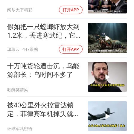
达，中乌风向已变
阅尽天下精彩
打开APP
假如把一只螳螂虾放大到
1.2米，丢进寒武纪，它能
战胜当代霸主吗
璩瑞云
447跟贴
打开APP
十万吨货轮遭击沉，乌能
源部长：乌时间不多了
独醉笑清风
被40公里外火控雷达锁
定，菲律宾军机掉头就
跑，欧盟1500万也救不了
环球军武密语
场