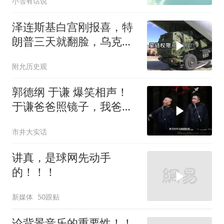
小雪有话说
泽连斯基白宫刚报喜，特
朗普三天就翻脸，乌克兰
最想要的导弹没了
附允历史观
郭德纲 于谦 爆笑相声！
于谦爸爸照镜子，我爸爸
东方不败呀，两口子长反
市井大实话
了
讲真，是球网先动手
的！！！
新媒体
50跟贴
论背景音乐的重要性！！