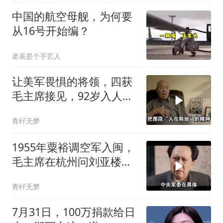
中国的航空母舰，为何要
从16号开始编？
老表是个手艺人
让美军畏惧的将领，四获
毛主席接见，92岁入人民
大会堂
青杍无梦
1955年粟裕调空军入闽，
毛主席在杭州问刘亚楼：
谁决定的？
青杍无梦
7月31日，100万捐款给日