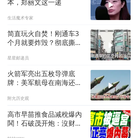
本，郑丽文这一递
生活魔术专家
简直玩火自焚！刚通车3
个月就要炸毁？彻底撕下
台当局遮羞布！
星星邮递员
火箭军亮出五枚导弹底
牌：美军航母在南海还有
安全区吗？
附允历史观
高市早苗推食品减稅爆內
鬨！石破茂开炮：沒财源
极不负责｜郭正亮.帅化