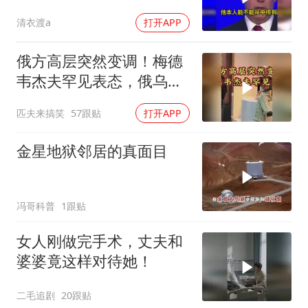
现实不变
清衣渡a
打开APP
俄方高层突然变调！梅德
韦杰夫罕见表态，俄乌战
争或进入关键阶段
匹夫来搞笑
57跟贴
打开APP
金星地狱邻居的真面目
冯哥科普
1跟贴
女人刚做完手术，丈夫和
婆婆竟这样对待她！
二毛追剧
20跟贴