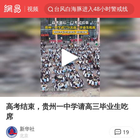
视频
台风白海豚进入48小时警戒线
佛得角门将亮相智利俱乐部主场
中方回应是否在太平洋海底开采稀土
看守所辅警收受10万获刑1年
宇树科技发行价格150.80元/股
宇树科技王兴兴身家有望超200亿元
五粮液渠道价一箱上涨近百元
00:00
00:17
CIA被曝已秘密设立古巴工作组
Play
Ent
full
U17国足1分钟轰2球
高考结束，贵州一中学请高三毕业生吃
席
泰国一女公务员妆容引争议 本人回应
法国将禁止“未经同意的电话营销”
新华社
19
北京