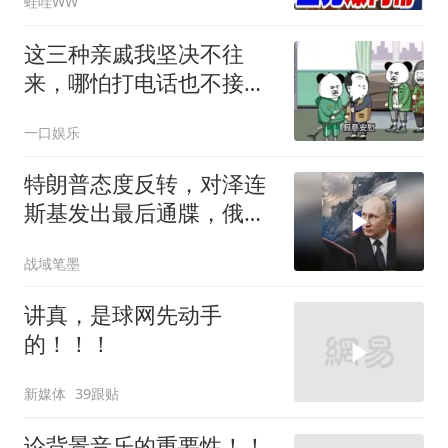
蛙哇WW
民.孙大千｜辣晚报
20260804
这三种亲戚我坚决不往
来，哪怕打电话也不接，
断交！
一口娱乐
特朗普态度反转，对泽连
斯基发出最后通牒，俄乌
终于走向尾声？
战域笔墨
讲真，是球网先动手
的！！！
新媒体
39跟贴
论背景音乐的重要性！！