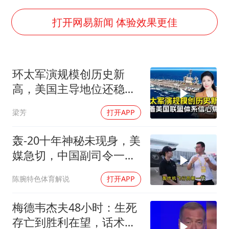
24小时不关空调 电费会更低吗
中国养老床位“三连降”
打开网易新闻 体验效果更佳
多地要求领导干部带头休假
吉林一“温度计大楼”读数爆表
环太军演规模创历史新
东方甄选被判赔偿江小白30万元
高，美国主导地位还稳得
奋进开新局 实干挑大梁
住吗
梁芳
打开APP
轰-20十年神秘未现身，美
媒急切，中国副司令一句
话平息质疑
陈腕特色体育解说
打开APP
梅德韦杰夫48小时：生死
存亡到胜利在望，话术变