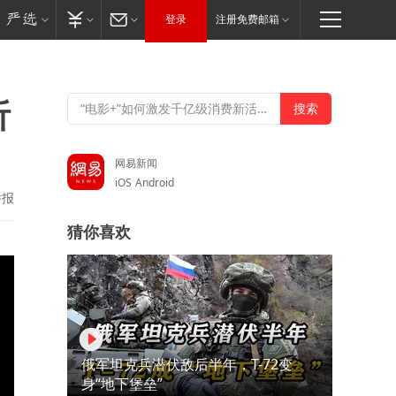
登录
注册免费邮箱
析
网易新闻
iOS
Android
举报
猜你喜欢
俄军坦克兵潜伏敌后半年，T-72变
身“地下堡垒”