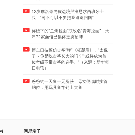
12岁摩洛哥男孩边境哭泣恳求西班牙士
兵：“可不可以不要把我遣返回国”
你楼下的“兰州拉面”或改名“青海拉面”，天
津72家面馆已集体更换招牌
博主口技模仿古筝“弹”《枉凝眉》，“太像
了～你是吃古筝长大的吗？”“或将成为首
位考级不带古筝的选手。”（来源：新华每
日电讯）
爸爸钓一天鱼一无所获，母女俩临时接管
钓位，用玩具鱼竿钓上大鱼
尚
网易亲子