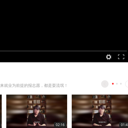
来就业为前提的报志愿，都是耍流氓！
02:16
01:4