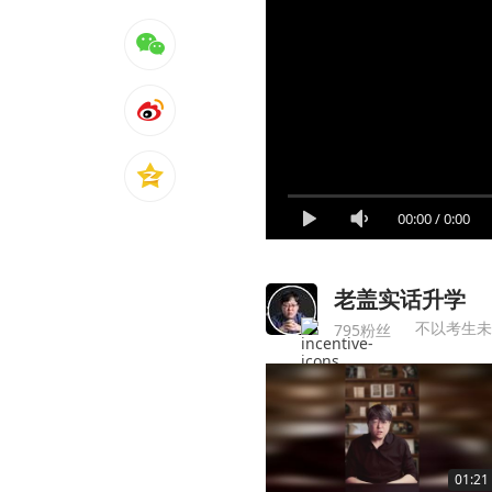
00:00
/
0:00
老盖实话升学
不以考生未
795粉丝
01:21