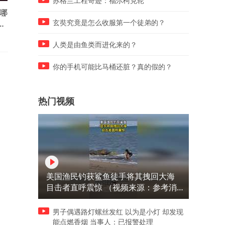
苏格兰工程奇迹：福尔柯克轮
哪
如何判断自己的高考成败？1
报考完成，高考并未结束，
频
个因素定乾坤！#金榜同行人
件事不做后悔终生！#金榜同
玄奘究竟是怎么收服第一个徒弟的？
行人
人类是由鱼类而进化来的？
你的手机可能比马桶还脏？真的假的？
热门视频
美国渔民钓获鲨鱼徒手将其拽回大海
目击者直呼震惊 （视频来源：参考消
息）
男子偶遇路灯螺丝发红 以为是小灯 却发现
能点燃香烟 当事人：已报警处理