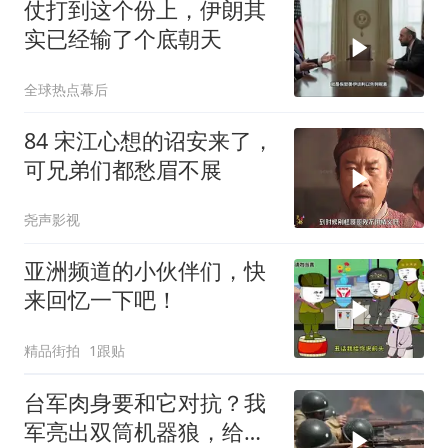
仗打到这个份上，伊朗其
实已经输了个底朝天
全球热点幕后
84 宋江心想的诏安来了，
可兄弟们都愁眉不展
尧声影视
亚洲频道的小伙伴们，快
来回忆一下吧！
精品街拍
1跟贴
台军肉身要和它对抗？我
军亮出双筒机器狼，给登