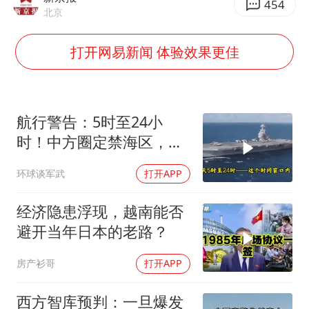
多地要求领导干部带头休假
454
北京
女子利用漏洞0元薅走3000多件家电
打开网易新闻 体验效果更佳
首次证实！“胶球”存在
村民谈“梅姨”：叫的其实是“媒姨”
关之琳否认与27岁模特的恋情
航行警告：5时至24小
奋进开新局 实干挑大梁
时！中方圈定禁海区，美
航母紧急后撤，黄岩岛主
环球谈军武
打开APP
权已定
经济隐患浮现，越南能否
避开当年日本的老路？
房产衫哥
打开APP
西方智库预判：一旦爆发