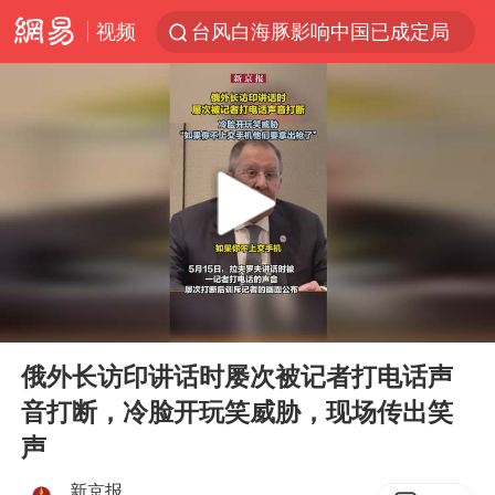
视频
台风白海豚影响中国已成定局
中方回应是否开采太平洋海底稀土资源
昆明石林火把节
外交部发言人就广岛核爆81周年等答记者问
我国编制完成新版全月地质图
胡塞武装袭扰红海航运行动升级
郑国霖回应去景区上班被保安拦下
00:00
00:15
80后女柜员逆袭成4200亿银行副行长
Play
Ent
full
感觉全东北都在等7号
俄外长访印讲话时屡次被记者打电话声
音打断，冷脸开玩笑威胁，现场传出笑
扎哈罗娃批广岛市长不提美国原子弹
声
泰国一女公务员妆容引争议 本人回应
新京报