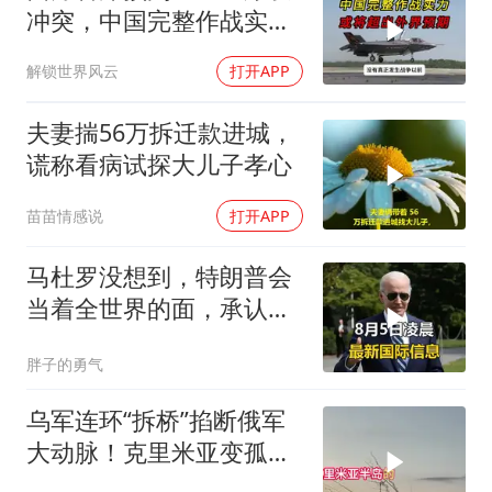
冲突，中国完整作战实力
或将超出外界预期
解锁世界风云
打开APP
夫妻揣56万拆迁款进城，
谎称看病试探大儿子孝心
苗苗情感说
打开APP
马杜罗没想到，特朗普会
当着全世界的面，承认一
个众所周知的事实
胖子的勇气
乌军连环“拆桥”掐断俄军
大动脉！克里米亚变孤
岛，黑海舰队被迫“搬