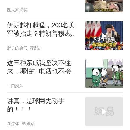
陆步兵扫清通道
匹夫来搞笑
伊朗越打越猛，200名美
军被抬走？特朗普穆杰塔
巴开始集体明牌
胖子的勇气
2跟贴
这三种亲戚我坚决不往
来，哪怕打电话也不接，
断交！
一口娱乐
讲真，是球网先动手
的！！！
新媒体
39跟贴