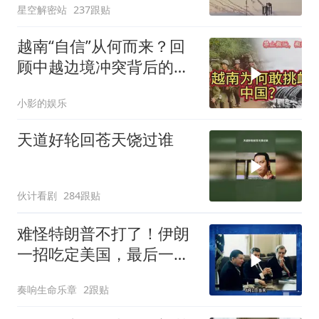
星空解密站
237跟贴
家”？
越南“自信”从何而来？回
顾中越边境冲突背后的故
事
小影的娱乐
天道好轮回苍天饶过谁
伙计看剧
284跟贴
难怪特朗普不打了！伊朗
一招吃定美国，最后一
刻，美司令亲自上书
奏响生命乐章
2跟贴