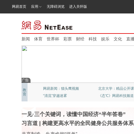
网易首页
应用
无障碍浏览
进入关怀版
新闻
体育
世界杯
彩票
财经
科技
娱乐
文化
直
广告
网易新闻：猫头鹰视频
北京大学：精品公开课
教
育
“清流”穿越迷雾
《态℃》网易科技频道
一见·三个关键词，读懂中国经济“半年答卷”
习言道
|
构建更高水平的全民健身公共服务体系