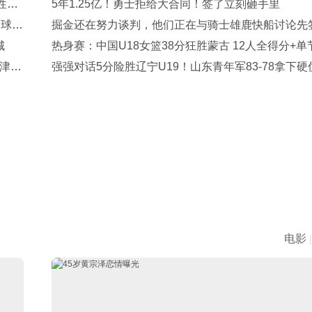
性剥
5年1.25亿！勇士拒给大合同！签了立刻砸手里
，球迷
掘金还在努力谈判，他们正在与骑士雄鹿快船讨论先
城
换交易？
热身赛：中国U18女篮38分狂胜蒙古 12人全得分+单
毕津浩
丢5分
强强对话5分险胜辽宁U19！山东青年军83‑78拿下硬
赵浩然连场队内最高分，彭泓森范峻文博给力，核心
手感冰冷状态起伏
电影
|