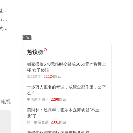
签后
节只
仗，
王证
热议榜
搬家报价570元临时变卦成5060元才肯搬上
楼 女子傻眼
极目新闻
21124
跟贴
十多万人报名的考试，成绩全部作废，公平
么？
中国新闻周刊
2298
跟贴
电视
美财长：过两年，霍尔木兹海峡就“不重
要”了
第一财经资讯
2331
跟贴
新疆优化调整景区内自驾服务收费