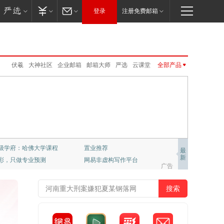
登录
注册免费邮箱
伏羲
大神社区
企业邮箱
邮箱大师
严选
云课堂
全部产品
云音乐
CC语音
网易红彩
新闻客户端
UU远程
网易味央
公开课
VIP邮箱
网易云游戏
新闻客户端
网易红彩
公开课
网易游戏
LOFTER
公正邮
免费邮
MuMu模拟器Pro
免费邮
VIP邮箱
企业邮箱
邮箱大师
卡搭编程
UU加速器
网易亲时光
严选
公正邮
云课堂
CC语音
LOFTER
UU加速器
UU远程
网易亲时光
伏羲
云音乐
大神社区
网易云游戏
千千壁纸
级学府：哈佛大学课程
置业推荐
最
新
彩，只做专业预测
网易非虚构写作平台
梦幻西游
大话2
梦幻西游手游
阴阳师
广告
倩女幽魂手游
大话西游3
新倩女幽魂
大唐无双
率士之滨
哈利波特.魔法觉醒
天下手游
明日之后
逆水寒
永劫无间
一梦江湖
第五人格