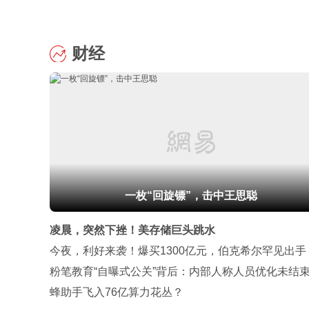
财经
一枚“回旋镖”，击中王思聪
凌晨，突然下挫！美存储巨头跳水
今夜，利好来袭！爆买1300亿元，伯克希尔罕见出手
粉笔教育“自曝式公关”背后：内部人称人员优化未结
整不能一两个月完成
蜂助手飞入76亿算力花丛？