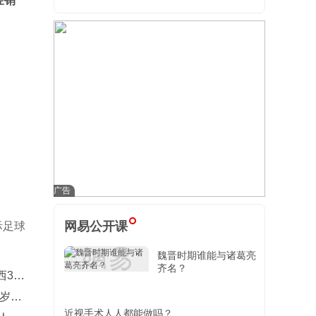
经销
网易公开课
际足球
魏晋时期谁能与诸葛亮
齐名？
3-0
3岁奇
近视手术人人都能做吗？