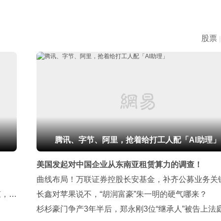
股票
|
腾讯、字节、阿里，抢着给打工人配「AI助理」
美国发起对中国企业从东南亚租赁算力的调查！
曲线布局！万联证券控股长安基金，补齐公募业务关
束，调
图
长鑫对苹果说不，“胡润富豪”朱一明的硬气哪来？
杉杉豪门争产3年半后，郑永刚3位“继承人”被告上法