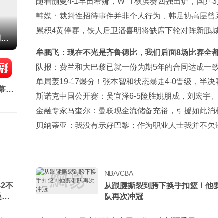
兵替补建功
随着蒯曼4-1早田希娜，WTT横滨赛四强出炉，国乒
剿张本美和
韩媒：裁判性招待事件并非个人行为，韩足协高层曾
参与审批
累积4黄停赛，铁人后卫潘喜明将缺席下轮对阵新鹏
制胜
赛
牟鹏飞：现在不光是齐鲁德比，我们后面8场比赛全
死战
队报：费兰和大巴黎已就一份为期5年的合同达成一
单局轰19-17爆分！张本智和状态暴走4-0晋级，半决
幕战
战松岛辉空
斯诺克中国公开赛：吴宜泽6-5险胜姚朋成，刘宏宇
龙晋级
金融专家马奎尔：曼联现金流储备充裕，引援如此消
反常
贝纳蒂亚：我没有示好巴黎；作为职业人士我并不欠
么
NBA/CBA
2不
从跟腱撕裂到胯下换手扣篮！他
桑破
队再次冲冠
进攻