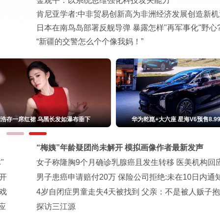
金观平：以系统思维强化科技攻关能力
肯尼亚学者:中非贸易创新高为非洲经济发展创造新机
日本在南鸟岛部署反舰导弹 暴露怎样"再军事化"野心
“新疆的交警怎么个个像我妈！”
大六座 星海V6预售8.99万元起
伊朗媒体发布“被击落美以战机残骸”画
“梅姨”年龄疑团尚未解开 模拟画像作者最新发声
"
女子称隆胸9个月确诊乳腺癌且发生转移 医美机构回
开
男子患癌申请赔付20万 保险公司拒绝:未在10日内通
戏
4岁自闭症男童走失4天被找到 父亲：不是被人贩子
应
探访三江源