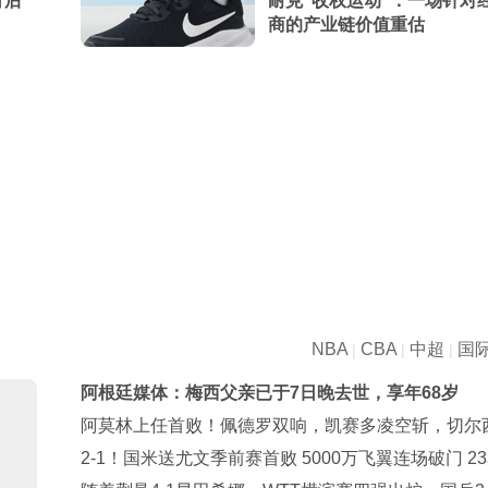
背后
耐克“收权运动”：一场针对
商的产业链价值重估
NBA
CBA
中超
国
|
|
|
阿根廷媒体：梅西父亲已于7日晚去世，享年68岁
阿莫林上任首败！佩德罗双响，凯赛多凌空斩，切尔西
大胜AC米兰
2-1！国米送尤文季前赛首败 5000万飞翼连场破门 2