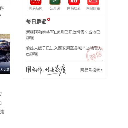
遇
网易新闻
公开课
网易红彩
网易邮箱
?
每日辟谣
新疆阿勒泰将军山8月已开放滑雪？当地已
辟谣
偷娃人贩子已进入西安周至县城？当地警方
已辟谣
面
网易号投稿
应
知
抱走