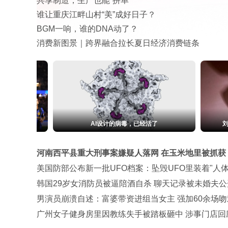
共享制造，生产也能“拼单”
谁让重庆江畔山村“美”成好日子？
BGM一响，谁的DNA动了？
消费新图景｜跨界融合拉长夏日经济消费链条
刘浩存一席红裙 乌黑长发如瀑布垂下
华为乾崑+
河南西平县重大刑事案嫌疑人落网 在玉米地里被抓获
美国防部公布新一批UFO档案：坠毁UFO里装着"人体
韩国29岁女消防员被逼陪酒自杀 聊天记录被未婚夫公
男演员崩溃自述：富婆带资进组当女主 强加60余场吻
广州女子健身房里因教练失手被踏板砸中 涉事门店回