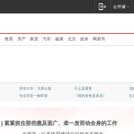
播
教育
房产
家居
汽车
健康
北京
政务
网易号
清华大学：大师云集
不止是看客
顶
专业竞彩一触即发
《我的爸爸是条龙》
红
|
紧紧抓住那些惠及面广、牵一发而动全身的工作