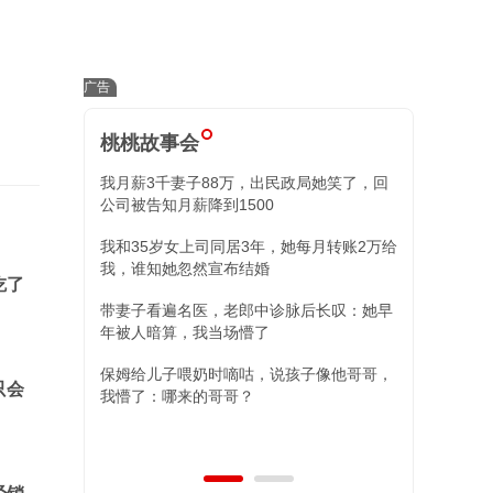
桃桃故事会
民政局她笑了，回
小舅子昏迷我砸80万，康复后全家失忆，再
住院我冷回三字
，她每月转账2万给
替姐姐照顾外甥女，姐夫消失八年突然出
现，两女儿的决定让人泪目
吃了
诊脉后长叹：她早
说孩子像他哥哥，
只会