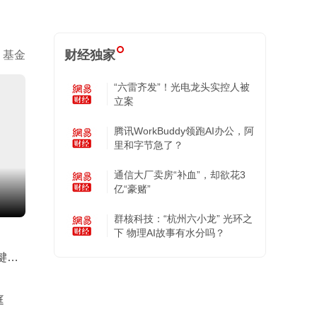
财经独家
基金
“六雷齐发”！光电龙头实控人被
立案
腾讯WorkBuddy领跑AI办公，阿
里和字节急了？
通信大厂卖房“补血”，却欲花3
亿“豪赌”
群核科技：“杭州六小龙” 光环之
下 物理AI故事有水分吗？
键拼
庭