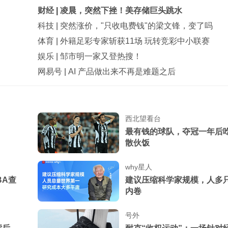
财经
|
凌晨，突然下挫！美存储巨头跳水
科技
|
突然涨价，"只收电费钱"的梁文锋，变了吗
体育
|
外籍足彩专家斩获11场 玩转竞彩中小联赛
娱乐
|
邹市明一家又登热搜！
网易号
|
AI 产品做出来不再是难题之后
我月薪3千妻子88万，出
公司被告知月薪降到1500
我和35岁女上司同居3年
西北望看台
我，谁知她忽然宣布结婚
最有钱的球队，夺冠一年后
散伙饭
带妻子看遍名医，老郎中
年被人暗算，我当场懵了
why星人
保姆给儿子喂奶时嘀咕，
BA查
建议压缩科学家规模，人多
我懵了：哪来的哥哥？
内卷
号外