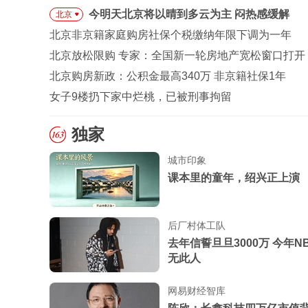
今明天北京将以晴到多云为主 闷热感缓解
北京
北京非京籍家庭购房社保个税缴纳年限下调为一年
北京放松限购 专家：全国新一轮房地产宽松窗口打开
北京购房新政：公积金最高340万 非京籍社保1年
女子9楼扔下家中烂桃，已被刑事拘留
独家
城市印象
课本里的童年，绍兴正上演
后厂村体工队
去年信誓旦旦3000万 今年N
无此人
网易财经智库