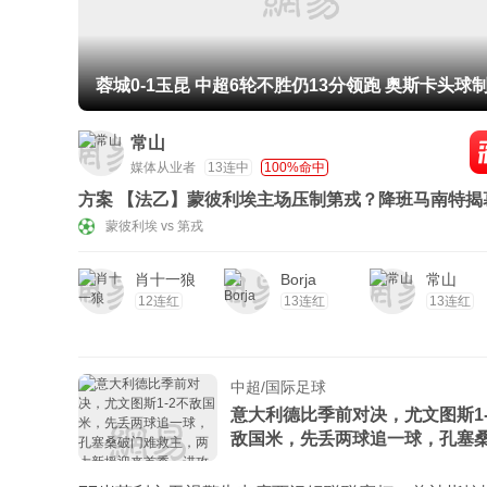
蓉城0-1玉昆 中超6轮不胜仍13分领跑 奥斯卡头球
+赛季16球
常山
媒体从业者
13连中
100%命中
方案 【法乙】蒙彼利埃主场压制第戎？降班马南特揭
交出满意答卷？
蒙彼利埃 vs 第戎
肖十一狼
Borja
常山
12连红
13连红
13连红
中超/国际足球
意大利德比季前对决，尤文图斯1‑
敌国米，先丢两球追一球，孔塞
门难救主，两大新援迎来首秀，
低效、后防隐患亟待解决