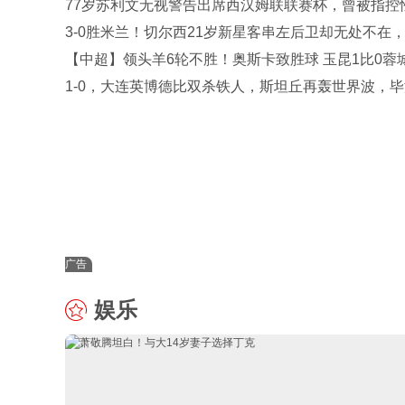
77岁苏利文无视警告出席西汉姆联联赛杯，曾被指控
削
3-0胜米兰！切尔西21岁新星客串左后卫却无处不在
惊呼：这真是后卫？
【中超】领头羊6轮不胜！奥斯卡致胜球 玉昆1比0蓉
1-0，大连英博德比双杀铁人，斯坦丘再轰世界波，
+马马杜伤退
广告
娱乐