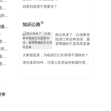
3人围
鸡蛋到底需不需要洗？
系统
城的比
知识公路
都是生
致
雨台风来了：白海豚登
陆浙江前还将加强，最
赛约
需警惕的不是风而是暴
、周跃
大家都是菜，为啥就它们长得滑不溜秋的？
极很
潜伏基层90年，印度人民党如何称霸印度政
谁什
坛？【百国千城】
要带