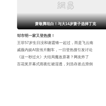
萧敬腾坦白！与大14岁妻子选择丁克
邹市明一家又登热搜！
王菲57岁生日没和谢霆锋一起过，而是飞云南
戚薇内娱AI宣传片翻车，一日登热搜引发讨论
《这一秒过火》大结局魔改原著？网友炸了
百花奖开幕式雨夜红裙湿透，刘浩存差点滑倒