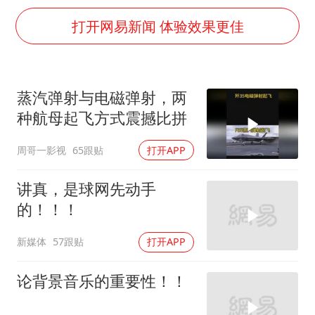
56岁刘奕君跟13岁女儿合跳
打开网易新闻 体验效果更佳
三预警齐发 11个省份有大到暴雨
“还不如不放假”
蒸汽弹射与电磁弹射，两
梅婷12岁女儿百花奖发言
种航母起飞方式震撼比拼
从科技创新看开局起步的时与势
周哥一影视
65跟贴
打开APP
讲真，是球网先动手
的！！！
新媒体
57跟贴
打开APP
论背景音乐的重要性！！