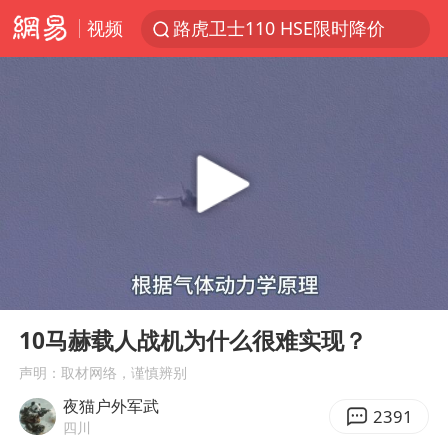
路虎卫士110 HSE限时降价
视频
我国发现稀散金属独立新矿物——乌斯河锗矿
上海鼓励居家办公
多地银行上调存款利率
新疆生产建设兵团生态环境局原局长被查
朱一龙的鼻子怎么了
5万元以下微型代步车集体遇冷
00:00
05:46
大疆错失宇树
Play
Ent
费大厨口号更改 不再宣传小炒肉大王
full
10马赫载人战机为什么很难实现？
周星驰妈妈现身香港首映礼
声明：取材网络，谨慎辨别
上海地铁4条线路全线停运
夜猫户外军武
2391
四川
4.2平卫生间补漏注胶花1.55万