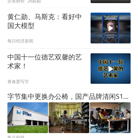
厉害财经
26跟贴
黄仁勋、马斯克：看好中
国大模型
每日经济新闻
中国十一位德艺双馨的艺
术家！
青春爱写字
字节集中更换办公椅，国产品牌清闲S1替换美国大牌
热点科技