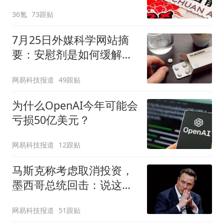
36氪
73跟贴
7月25日外媒科学网站摘
要：安慰剂是如何缓解疼
痛的？
网易科技报道
49跟贴
为什么OpenAI今年可能会
亏损50亿美元？
网易科技报道
12跟贴
马斯克称考虑取消投资，
墨西哥总统回击：说这话
太草率
网易科技报道
51跟贴