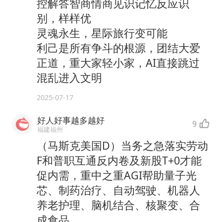
控解答智商情商见识记忆反应识
别，样样优
灵魂永生，星际旅行变可能
利己是所有争斗的根源，团结大爱
正道，重大家轻小家，AI直接跳过
混乱进入文明
2025-07-17
好人好事越多越好
9
福建福州
（马斯克美国D）当务之急落实劳动
F和普职互通反内卷及新股T+0才能
促内需，重中之重AGI帮助量子光
芯、制药治疗、自动驾驶、机器人
养老护理、脑机结合、核聚变、合
成食品