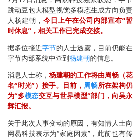
李亚鹏向地铁吐血女孩捐99999元
跳动豆包大模型视觉多模态生成方向负责
杨某某拒服兵役 不得录用为公务员
人杨建朝，
今日上午在公司内部宣布“暂
新华社权威快报|我国编制完成新版全月地质图
时休息”，相关工作已完成交接。
知识产权强国建设驶入“快车道”
据多位接近
字节
的人士透露，目前仍能在
要给全体职工“应休尽休”的底气
字节内部系统中查到
杨建朝
的信息。
曝张一鸣下死命令：不依赖AI蒸馏技术
中国经济展现强大韧性和活力
消息人士称，
杨建朝的工作将由周畅（花
名“时光”）接手。目前，
周畅
所在架构仍
为“多
模态
交互与世界模型”部门，向吴永
辉汇报。
关于此次人事变动的原因，有知情人士向
网易科技表示为“家庭因素”，此前也有传