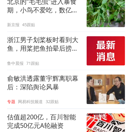
北京的“毛毛虫”进入暴食
期，小鸟不爱吃，数亿头
小蜂迎战
新京报
45跟贴
浙江男子划桨板时看到大
鱼，用桨把鱼拍晕后捞
起；当事人：鱼重7斤6
鲁中晨报
71跟贴
两，做成红烧辣子鱼块，
味道很好
俞敏洪透露董宇辉离职幕
后：深陷舆论风暴
专题
网易科技频道
32跟贴
估值超200亿，百川智能
完成50亿元A轮融资