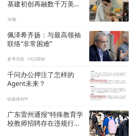
基建初创再融数千万美
元，数据设备进入全球化
36氪
规模交付
佩泽希齐扬：与最高领袖
联络“非常困难”
参考消息
7422跟贴
千问办公押注了怎样的
Agent未来？
钛媒体APP
广东雷州通报“特殊教育学
校教师招聘存在违规行
为”：已启动问责程序 副