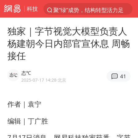
科技
聚“绿”成势，结构转型活力足
印度暴发金迪普拉病毒
独家｜字节视觉大模型负责人
41岁女子为鼓励女儿考上985研究生
杨建朝今日内部官宣休息 周畅
郑国霖回应去景区上班被保安拦下
接任
24小时不关空调 电费反而更低？
陕西柞水突发泥石流致1死2失联
态℃
41
“梅姨”已是老年人 死刑或适用受限
2025-07-17 14:28
·北京
“事业单位招聘不是人情买卖”
杭州一小区17楼玻璃幕墙爆裂
作者｜袁宁
南大数院院长疑辞职信里写不想干了
编辑｜丁广胜
美国退回1000亿美元关税
7月17日消息，网易科技独家获悉，字节