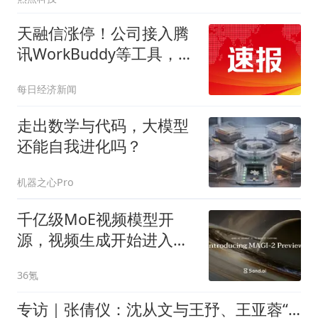
天融信涨停！公司接入腾
讯WorkBuddy等工具，自
研天问大模型落地多款AI
每日经济新闻
安全产品
走出数学与代码，大模型
还能自我进化吗？
机器之心Pro
千亿级MoE视频模型开
源，视频生成开始进入下
一条Scaling Law
36氪
专访｜张倩仪：沈从文与王㐨、王亚蓉“服饰三人组”的故事