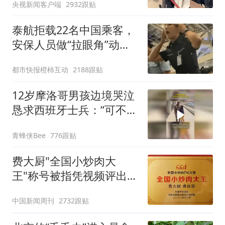
央视新闻客户端
2932跟贴
校长被停职
泰航拒载22名中国乘客，
安保人员做“拉眼角”动
作，泰国机场最新回应：
都市快报橙柿互动
2188跟贴
拒绝登机决定由航司作
出；亲历者：曾承诺免费
12岁摩洛哥男孩边境哭泣
改签但没兑现
恳求西班牙士兵：“可不可
以不要把我遣返回国”
青蜂侠Bee
776跟贴
费大厨"全国小炒肉大
王"称号被指凭视频评出
官方回应
中国新闻周刊
2732跟贴