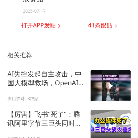
2025-07-17
打开APP发贴
41
条跟贴
相关推荐
AI失控发起自主攻击，中
国大模型救场，OpenAI抹
黑中国大模型被打脸
爽姐讲财
3跟贴
【厉害】飞书“死了”：腾
讯阿里字节三巨头同时掀
了软件的桌子