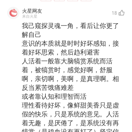
火星网友
18
来自火星
我己窥探灵魂一角，看后让你更了
解自己
意识的本质就是时时好坏感知，接
着好坏思索，然后趋利避害
人活着一般靠大脑犒赏系统而活
着，被犒赏时，感觉好啊，舒服
啊，亲切啊，美啊，是真理啊。相
反当累苦饿痛难差
或者靠认知和理智而活
理性看待好坏，像鲜甜美香只是虚
假的快乐，只是系统的意见。人活
着无趣，是厌倦了，是系统没有再
犒赏（是鸡血没有再打了）坚定信