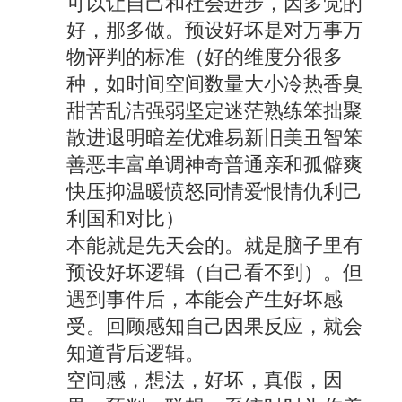
可以让自己和社会进步，因多觉的
好，那多做。预设好坏是对万事万
物评判的标准（好的维度分很多
种，如时间空间数量大小冷热香臭
甜苦乱洁强弱坚定迷茫熟练笨拙聚
散进退明暗差优难易新旧美丑智笨
善恶丰富单调神奇普通亲和孤僻爽
快压抑温暖愤怒同情爱恨情仇利己
利国和对比）
本能就是先天会的。就是脑子里有
预设好坏逻辑（自己看不到）。但
遇到事件后，本能会产生好坏感
受。回顾感知自己因果反应，就会
知道背后逻辑。
空间感，想法，好坏，真假，因