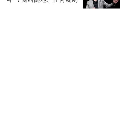
观察者网
11跟贴
抖音电商否认“上半年
GMV未达预期”传闻
网易科技报道
“最懂苹果”分析师郭明
錤：苹果将停产iPhone
17 Plus
华尔街见闻官方
27跟贴
李斌回应蔚来“千站计
划”迟缓问题：最多推迟一
两个月
智车情报局
182跟贴