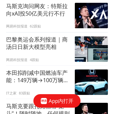
马斯克询问网友：特斯拉
向xAI投50亿美元行不行
网易科技报道
62跟贴
巴黎奥运会系列报道｜商
汤日日新大模型亮相
网易科技报道
4跟贴
本田拟削减中国燃油车产
能：149万辆→100万辆，
关闭或停产两家工厂
IT之家
83跟贴
App内打开
马斯克要跟扎克伯格“笼
斗”！随时随地、任何规则