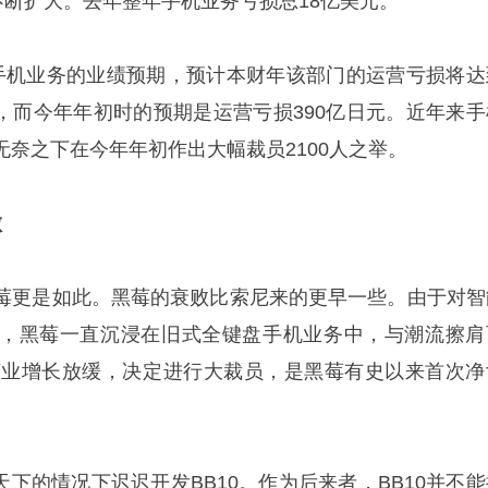
不断扩大。去年整年手机业务亏损总18亿美元。
手机业务的业绩预期，预计本财年该部门的运营亏损将达
元)，而今年年初时的预期是运营亏损390亿日元。近年来手
奈之下在今年年初作出大幅裁员2100人之举。
败
莓更是如此。黑莓的衰败比索尼来的更早一些。由于对智
，黑莓一直沉浸在旧式全键盘手机业务中，与潮流擦肩
于营业增长放缓，决定进行大裁员，是黑莓有史以来首次净
分天下的情况下迟迟开发BB10。作为后来者，BB10并不