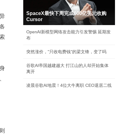
SpaceX最快下周完成600亿美元收购
异
Cursor
各
OpenAI新模型网络攻击能力引发警惕 延期发
索
布
突然涨价，"只收电费钱"的梁文锋，变了吗
谷歌AI帝国越建越大 打江山的人却开始集体
身
离开
、
凌晨谷歌AI地震！4位大牛离职 CEO退居二线
则