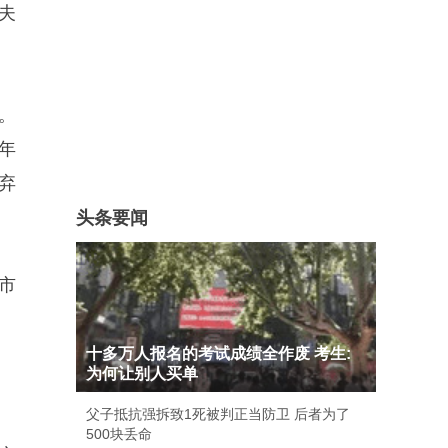
夫
。
明年
弃
头条要闻
市
十多万人报名的考试成绩全作废 考生:
为何让别人买单
父子抵抗强拆致1死被判正当防卫 后者为了
500块丢命