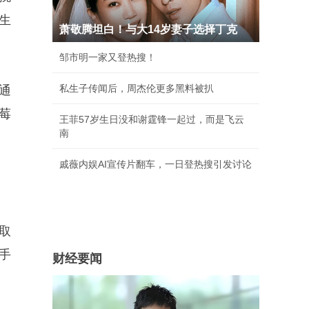
生
萧敬腾坦白！与大14岁妻子选择丁克
邹市明一家又登热搜！
私生子传闻后，周杰伦更多黑料被扒
通
莓
王菲57岁生日没和谢霆锋一起过，而是飞云
南
戚薇内娱AI宣传片翻车，一日登热搜引发讨论
取
手
财经要闻