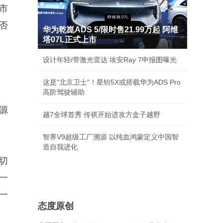
市
否
华为乾崑ADS 5/限时售21.99万起 阿维
塔07L正式上市
设计年轻/带激光雷达 埃安Ray 7申报图曝光
这是"北京卫士"！星钽5X或搭载华为ADS Pro
高阶驾驶辅助
源
越7全球首秀 传祺开始进攻方盒子越野
智界V9超级工厂溯源 以纯血鸿蒙定义中国智
造自我进化
切
一
一
态度原创