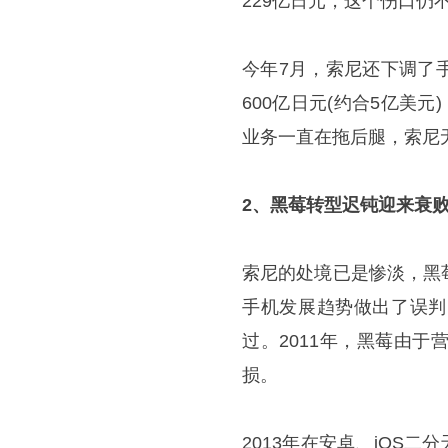
229亿日元，这个伤口仍
今年7月，索尼还下调了
600亿日元(约合5亿美
业务一直在拖后腿，索尼无
2、黑莓转型迟钝迎来衰
索尼的处境已是惨淡，黑
手机发展趋势做出了误判
过。2011年，黑莓由
损。
2013年在安卓、iOS二