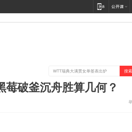
尼黑莓破釜沉舟胜算几何？