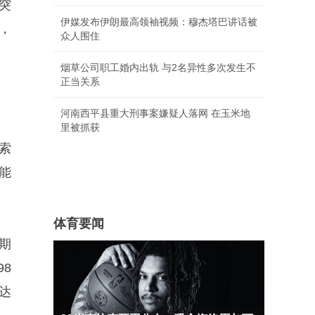
突
伊媒发布伊朗最高领袖视频：穆杰塔巴讲话被
，
众人围住
烟草公司职工婚内出轨 与2名异性多次发生不
正当关系
河南西平县重大刑事案嫌疑人落网 在玉米地
里被抓获
索
能
体育要闻
期
98
达