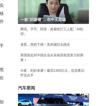
实
移
一枚“回旋镖”，击中王思聪
作
腾讯、字节、阿里，抢着给打工人配「AI助
理」
凌晨，突然下挫！美存储巨头跳水
手
美国发起对中国企业从东南亚租赁算力的调
查！
黑
今夜，利好来袭！爆买1300亿元，伯克希尔
罕见出手
在
汽车要闻
加