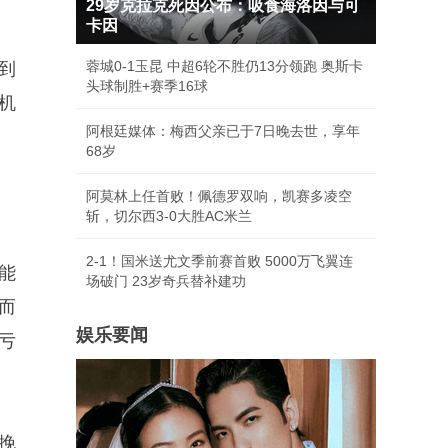
29岁克拉克死因公布：吸食海洛因与可
卡因
蓉城0-1玉昆 中超6轮不胜仍13分领跑 奥斯卡
到
头球制胜+赛季16球
机
阿根廷媒体：梅西父亲已于7日晚去世，享年
68岁
阿莫林上任首败！佩德罗双响，凯赛多凌空
斩，切尔西3-0大胜AC米兰
2-1！国米送尤文季前赛首败 5000万飞翼连
能
场破门 23岁奇兵替补建功
而
娱乐要闻
亏
能挽