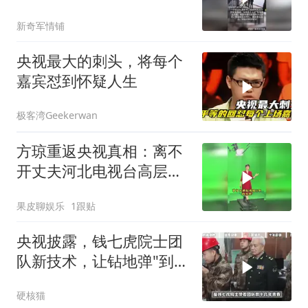
军方说出残酷真相
新奇军情铺
央视最大的刺头，将每个
嘉宾怼到怀疑人生
极客湾Geekerwan
方琼重返央视真相：离不
开丈夫河北电视台高层的
身份！
果皮聊娱乐
1跟贴
央视披露，钱七虎院士团
队新技术，让钻地弹"到不
了就坏了"？
硬核猫