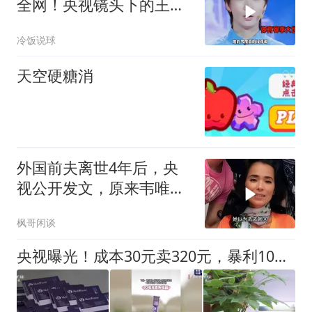
全网！央视镜头下的王曼
昱甜美气质爆棚
冷饭说球
天空硬糖消
外国前夫离世4年后，央
视公开发文，原来韦唯早
给自己留好了退路
枫哥闲谈
央视曝光！成本30元卖320元，暴利10倍，网友：智商税