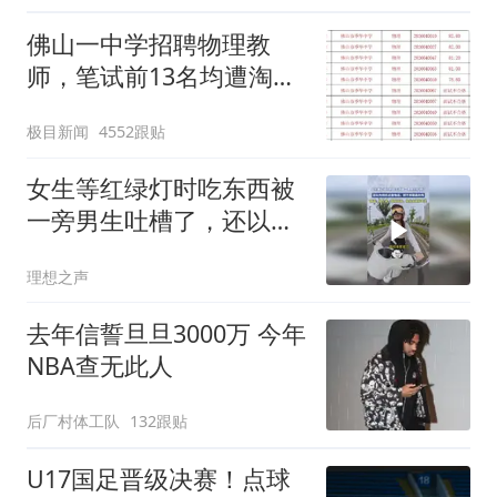
佛山一中学招聘物理教
师，笔试前13名均遭淘
汰？教育局：已叫停招
极目新闻
4552跟贴
聘，成立调查组全面核查
女生等红绿灯时吃东西被
一旁男生吐槽了，还以为
转折点是电话，想不到是
理想之声
真的骂
去年信誓旦旦3000万 今年
NBA查无此人
后厂村体工队
132跟贴
U17国足晋级决赛！点球