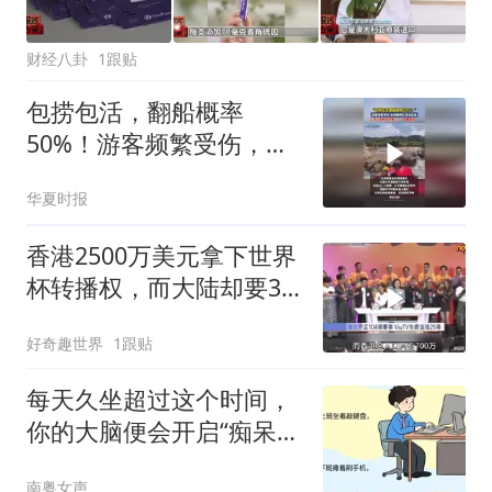
财经八卦
1跟贴
包捞包活，翻船概率
50%！游客频繁受伤，央
视曝网红漂流乱象
华夏时报
香港2500万美元拿下世界
杯转播权，而大陆却要3
亿美元？
好奇趣世界
1跟贴
每天久坐超过这个时间，
你的大脑便会开启“痴呆加
速模式”
南粤女声