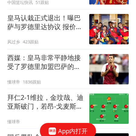
中国篮坛快讯
51跟贴
7+5
皇马认栽正式退出！曝巴
萨与罗德里达协议 报价
6000万欧与曼城谈判
风过乡
423跟贴
西媒：皇马非常平静地接
受了罗德里加盟巴萨的决
定
懂球帝
1836跟贴
拜仁2-1维拉，金玟哉、迪
亚斯破门，若昂-戈麦斯扳
回一城
懂球帝
App内打开