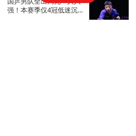
国乒男队全出局无一人八
强！本赛季仅4冠低迷沉
底 王楚钦仍独扛大旗
颜小白的篮球梦
254跟贴
接受性贿赂！20名涉案裁
判名单：亚洲第一名哨 日
本2主裁+香港1人
念洲
547跟贴
无缘继续前进！张帅0-2五
连败萨巴伦卡，止步多伦
多站第3轮
全景体育V
140跟贴
阿根廷足协力挺因凡蒂
诺：向您致以最崇高敬意