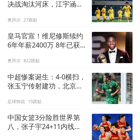
决战淘汰河床，江宇涵两
次扑点，再战阿森纳
奥拜尔
27跟贴
皇马官宣！维尼修斯续约
6年年薪2400万 8年已获
14冠
奥拜尔
822跟贴
中超惨案诞生：4-0横扫，
张玉宁传射建功，北京国
安升到第3
足球狗说
15跟贴
中国女篮3分险胜世界第
八，张子宇24+11内线无
解，杨舒予12+6王思雨