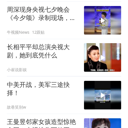
周深现身央视七夕晚会
《今夕颂》录制现场，全
开麦演唱、高温下反复打
牛视频News
12跟贴
磨舞台
长相平平却总演央视大
剧，她到底凭什么
小崔说影娱
中美开战，美军三途抉
择！
故巷笑别w
王曼昱邻家女孩造型惊艳