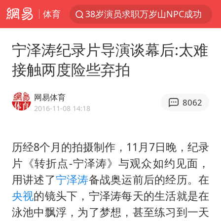
体育
38岁演员求职万岁山NPC成功
秋天的第一杯奶茶到底有多火
宁泽涛纪录片导演谈幕后:太难
东航：国内客票提前14天免费退改
接触两度险些弃拍
四川宜宾市高县4.9级地震致1人死亡
美股存储板块集体大跌
网易体育
8062
日本试射“战斧”导弹，国防部回应
2016-11-08 14:18
百花奖开幕式
历经8个月的拍摄制作，11月7日晚，纪录
胡彦斌韩磊 谁帮谁
片《转折点-宁泽涛》与观众如约见面，
台风白海豚实时路径
用讲述了
宁泽涛
备战奥运前后的经历。在
广东雷州通报特教老师招聘违规事件
央视
的镜头下，宁泽涛每天的生活就是在
“新疆阿勒泰八月能滑雪”不实
泳池中飘浮，为了梦想，甚至练习到一天