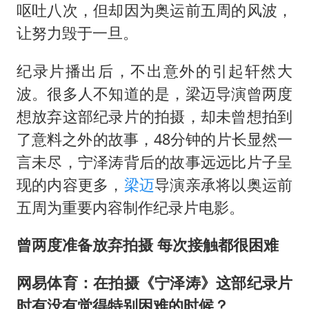
我国外贸延续良好增长态势
呕吐八次，但却因为奥运前五周的风波，
国防部：中国军队坚决反制任何闹海挑衅图谋
让努力毁于一旦。
今日立秋你咬秋了吗
纪录片播出后，不出意外的引起轩然大
女儿为争财产堵门阻挠父亲出殡
波。很多人不知道的是，梁迈导演曾两度
夯实基础开新局
想放弃这部纪录片的拍摄，却未曾想拍到
了意料之外的故事，48分钟的片长显然一
言未尽，宁泽涛背后的故事远远比片子呈
现的内容更多，
梁迈
导演亲承将以奥运前
五周为重要内容制作纪录片电影。
曾两度准备放弃拍摄 每次接触都很困难
网易体育：在拍摄《宁泽涛》这部纪录片
时有没有觉得特别困难的时候？