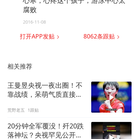
心寒，心疼这个孩子，游泳中心太
腐败
2016-11-08
打开APP发贴
8062
条跟贴
相关推荐
王曼昱央视一夜出圈！不
靠战绩，呆萌气质直接圈
粉无数
荒野老五
1跟贴
20分钟全军覆没！歼20跌
落神坛？央视罕见公开，