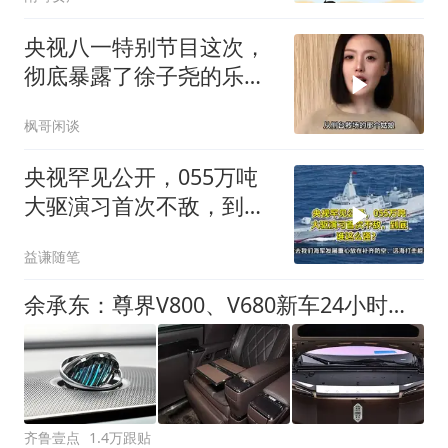
央视八一特别节目这次，
彻底暴露了徐子尧的乐坛
实力，刀郎没说错
枫哥闲谈
央视罕见公开，055万吨
大驱演习首次不敌，到底
谁这么强？
益谦随笔
余承东：尊界V800、V680新车24小时大定突破3500台
齐鲁壹点
1.4万跟贴