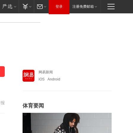
登录
注册免费邮箱
网易新闻
iOS
Android
举报
体育要闻