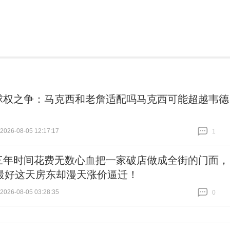
球权之争：马克西和老詹适配吗马克西可能超越韦德
26-08-05 12:17:17
1
跟贴
1
三年时间花费无数心血把一家破店做成全街的门面，
最好这天房东却漫天涨价逼迁！
26-08-05 03:28:35
0
跟贴
0