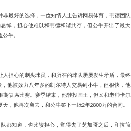
并非最好的选择，一位知情人士告诉网易体育，韦德团队
为忌惮，担心他难以和韦德和谐共存，但公牛开出了最大
盟公牛。
让人担心的刺头球员，和所在的球队屡屡发生矛盾，最终
季中段，他被效力八年多的凯尔特人交易到小牛，但很快，他
限期缺席比赛。赛季结束，他转投国王，但又和老帅卡尔
天，他再次离去，和公牛签下一纸2年2800万的合同。
团队都知道，也比较担心，觉得去了芝加哥之后，和拉简