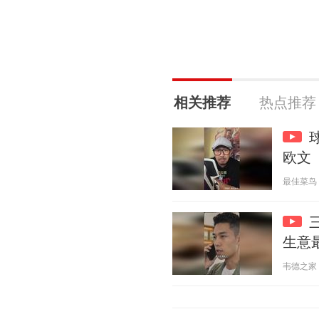
相关推荐
热点推荐
欧文
最佳菜鸟 20
生意
韦德之家 20