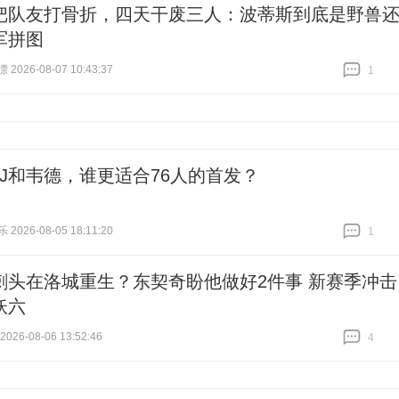
把队友打骨折，四天干废三人：波蒂斯到底是野兽
军拼图
026-08-07 10:43:37
1
跟贴
1
VJ和韦德，谁更适合76人的首发？
026-08-05 18:11:20
1
跟贴
1
刺头在洛城重生？东契奇盼他做好2件事 新赛季冲击
妖六
26-08-06 13:52:46
4
跟贴
4