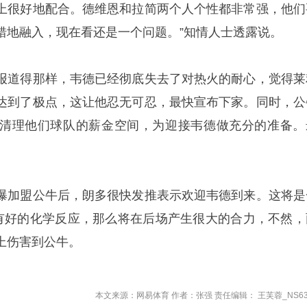
上很好地配合。德维恩和拉简两个人个性都非常强，他们
错地融入，现在看还是一个问题。”知情人士透露说。
报道得那样，韦德已经彻底失去了对热火的耐心，觉得莱
达到了极点，这让他忍无可忍，最快宣布下家。同时，公
清理他们球队的薪金空间，为迎接韦德做充分的准备。
曝加盟公牛后，朗多很快发推表示欢迎韦德到来。这将是
果有好的化学反应，那么将在后场产生很大的合力，不然，
上伤害到公牛。
本文来源：网易体育 作者：张强 责任编辑： 王芙蓉_NS63