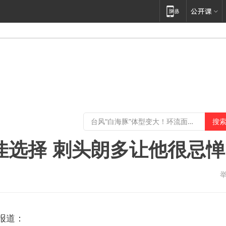
佳选择 刺头朗多让他很忌惮
报道：