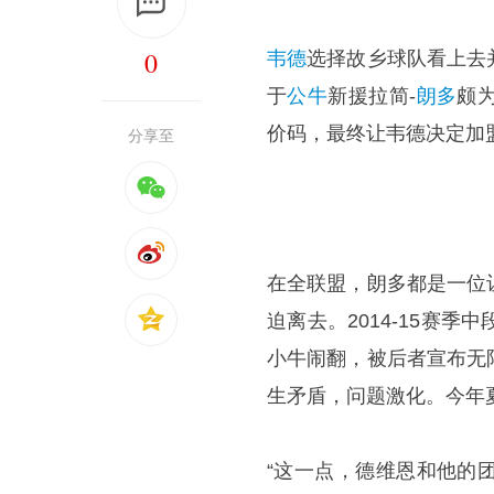
0
韦德
选择故乡球队看上去
于
公牛
新援拉简-
朗多
颇
价码，最终让韦德决定加
分享至
在全联盟，朗多都是一位
迫离去。2014-15赛
小牛闹翻，被后者宣布无
生矛盾，问题激化。今年夏
“这一点，德维恩和他的