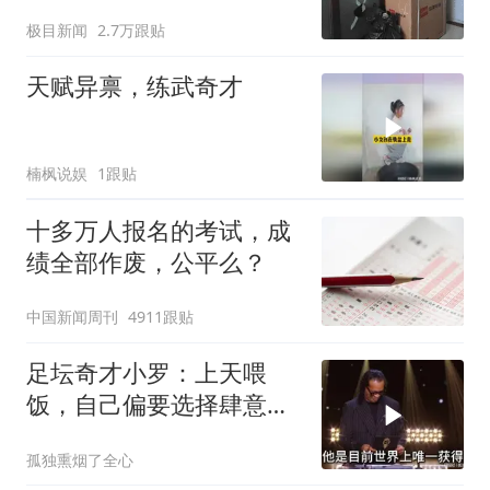
傻眼
极目新闻
2.7万跟贴
天赋异禀，练武奇才
楠枫说娱
1跟贴
十多万人报名的考试，成
绩全部作废，公平么？
中国新闻周刊
4911跟贴
足坛奇才小罗：上天喂
饭，自己偏要选择肆意沉
沦
孤独熏烟了全心