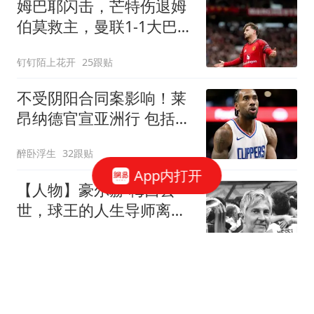
姆巴耶闪击，芒特伤退姆
伯莫救主，曼联1-1大巴黎
2连胜戛然而止
钉钉陌上花开
25跟贴
不受阴阳合同案影响！莱
昂纳德官宣亚洲行 包括中
国香港成都等地
醉卧浮生
32跟贴
App内打开
【人物】豪尔赫·梅西去
世，球王的人生导师离开
了
体坛周报
斯瓦泰克上演极致翻盘令
小威纪录作古，萨巴谈美