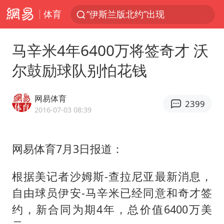
体育
“伊斯兰版北约”出现
外国游客的“中国游三件套”火了
马辛米4年6400万将签奇才 沃
上海大部迎大暴雨
尔鼓励球队别怕花钱
以军士兵把枪口对准中国记者
谢霆锋演唱会隔空祝王菲生日快乐
网易体育
2399
2026年7月份居民消费价格同比上涨0.5%
2016-07-03 08:39
方桃子代言广告视频已下架
网易体育7月3日报道：
河南警方公开征集黑恶犯罪线索
辽宁省深化扫黑除恶专项斗争
根据美记者沙姆斯-查拉尼亚最新消息，
WTT横滨冠军赛女单四强国乒占三席
自由球员伊安-马辛米已经同意和奇才签
浙江省发出今年第2号指挥长令
约，新合同为期4年，总价值6400万美