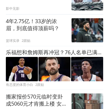
才
影中见影
4年2.75亿！33岁的浓
眉，到底值得顶薪吗？
篮球实录
2跟贴
乐福想和詹姆斯再冲冠？76人名单已满，马刺奇才公牛也有新动作！
有态度的体育小白
2跟贴
搬家报价570元临时变卦
成5060元才肯搬上楼 女子