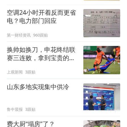
空调24小时开着反而更省
电？电力部门回应
第一财经资讯
960跟贴
换帅如换刀，申花终结联
赛三连败，拿到宝贵的续
命3分
上观新闻
3跟贴
山东多地实现集中供冷
鲁中晨报
3跟贴
费大厨“塌房”了？