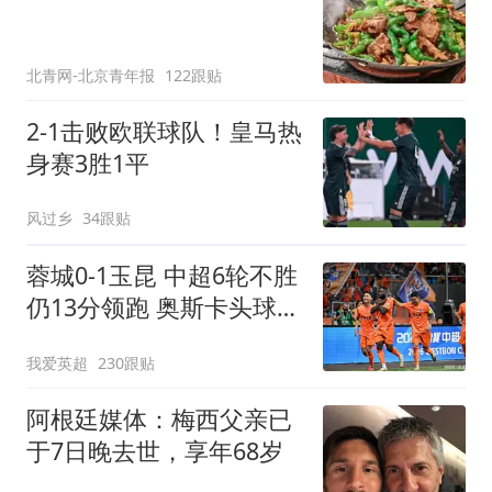
北青网-北京青年报
122跟贴
2-1击败欧联球队！皇马热
身赛3胜1平
风过乡
34跟贴
蓉城0-1玉昆 中超6轮不胜
仍13分领跑 奥斯卡头球制
胜
我爱英超
230跟贴
阿根廷媒体：梅西父亲已
于7日晚去世，享年68岁