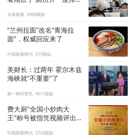
队
大风新闻
2069跟贴
“兰州拉面”改名“青海拉
面”，权威回应来了
中国新闻周刊
217跟贴
美财长：过两年 霍尔木兹
海峡就“不重要”了
第一财经资讯
4011跟贴
费大厨"全国小炒肉大
王"称号被指凭视频评出
官方回应
中国新闻周刊
2750跟贴