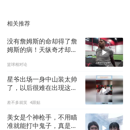
相关推荐
没有詹姆斯的命却得了詹
姆斯的病！天纵奇才却成
为时代的早产儿！
篮球相对论
星爷出场一身中山装太帅
了，以后很难在出现这种
的奇才了
差不多就笑
4跟贴
美女是个神枪手，不用瞄
准就能打中鬼子，真是奇