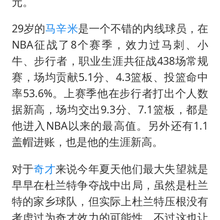
一周大涨超7% 金价为何突然上涨
元。
生产也能“拼单”了
29岁的
马辛米
是一个不错的内线球员，在
央视新主播李秋莹孙亚鹏亮相
NBA征战了8个赛季，效力过马刺、小
情侣在平潭拍日出时坠崖致一死一伤
牛、步行者，职业生涯共征战438场常规
乐享全民健身 共筑健康中国
赛，场均贡献5.1分、4.3篮板、投篮命中
率53.6%。上赛季他在步行者打出个人数
据新高，场均交出9.3分、7.1篮板，都是
他进入NBA以来的最高值。另外还有1.1
盖帽进账，也是他的生涯新高。
对于
奇才
来说今年夏天他们最大失望就是
早早在杜兰特争夺战中出局，虽然是杜兰
特的家乡球队，但实际上杜兰特压根没有
考虑过为奇才效力的可能性。不过这也让