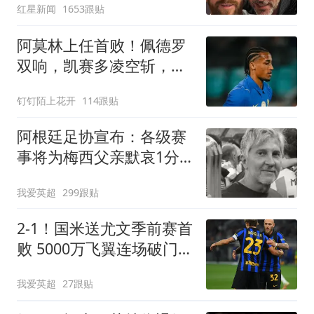
红星新闻
1653跟贴
阿莫林上任首败！佩德罗
双响，凯赛多凌空斩，切
尔西3-0大胜AC米兰
钉钉陌上花开
114跟贴
阿根廷足协宣布：各级赛
事将为梅西父亲默哀1分
钟 皇马巴萨官方哀悼
我爱英超
299跟贴
2-1！国米送尤文季前赛首
败 5000万飞翼连场破门
23岁奇兵替补建功
我爱英超
27跟贴