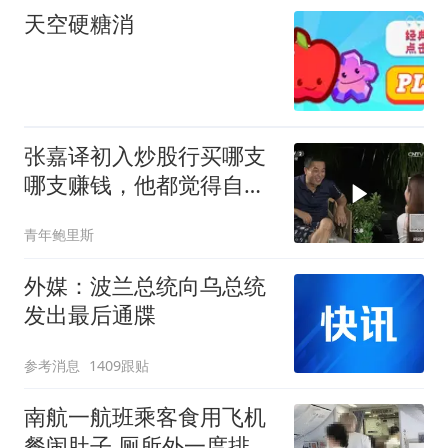
天空硬糖消
张嘉译初入炒股行买哪支
哪支赚钱，他都觉得自己
是金融奇才
青年鲍里斯
外媒：波兰总统向乌总统
发出最后通牒
参考消息
1409跟贴
南航一航班乘客食用飞机
餐闹肚子 厕所外一度排长