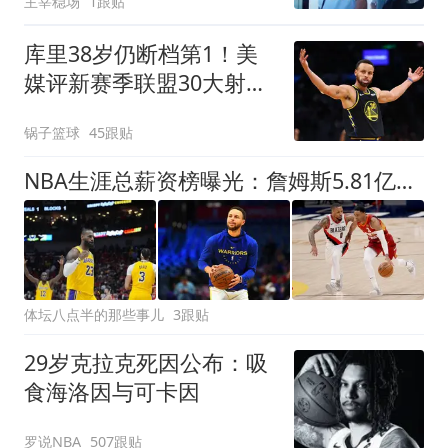
主宰稳场
1跟贴
库里38岁仍断档第1！美
媒评新赛季联盟30大射
手：谢泼德15克莱19
锅子篮球
45跟贴
NBA生涯总薪资榜曝光：詹姆斯5.81亿领跑 为何底薪去76人
体坛八点半的那些事儿
3跟贴
29岁克拉克死因公布：吸
食海洛因与可卡因
罗说NBA
507跟贴