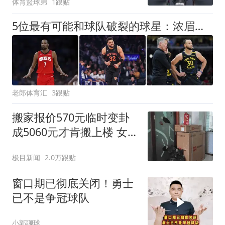
体育篮球弟
1跟贴
5位最有可能和球队破裂的球星：浓眉等20场，库里能终老勇士吗
老郎体育汇
3跟贴
搬家报价570元临时变卦
成5060元才肯搬上楼 女子
傻眼
极目新闻
2.0万跟贴
窗口期已彻底关闭！勇士
已不是争冠球队
小郭聊球