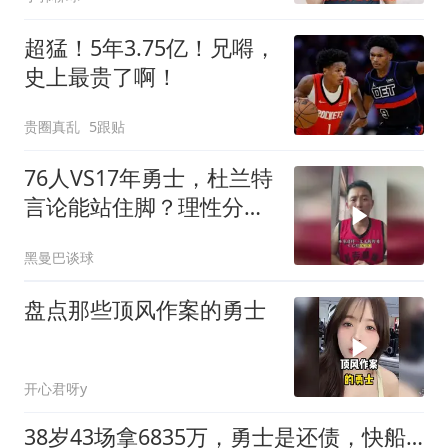
超猛！5年3.75亿！兄嘚，
史上最贵了啊！
贵圈真乱
5跟贴
76人VS17年勇士，杜兰特
言论能站住脚？理性分析
勇士有多强
黑曼巴谈球
盘点那些顶风作案的勇士
开心君呀y
38岁43场拿6835万，勇士是还债，快船雄鹿是买流量