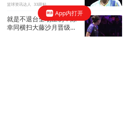
篮球资讯达人
33跟贴
App内打开
就是不退台全场压制！陈
幸同横扫大藤沙月晋级横
滨冠军赛四强！
篮球资讯达人
76跟贴
李国旭：比赛很难说精
彩，但这就是足球，结果
对我们很重要
懂球帝
半场：热刺0-0赫塔费，贝
里瓦尔失良机
懂球帝