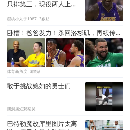
只排第三，现役两人上
榜，第一没悬念
樱桃小丸子1987
3跟贴
卧槽！爸爸发力！杀回洛杉矶，再续传奇？！
体育新角度
3跟贴
敢于挑战媳妇的勇士们
脑洞摆烂观察员
巴特勒魔改库里图片太离