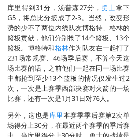
几元成本的AI广告导致千万市值蒸发
库里得到31分，汤普森27分，
勇士
拿下
商场现钱学森巨幅海报 负责人回应
G5，将总比分扳成了2-3。当然，改变形
杭州全市有序停课
势的少不了两位内线队友博格特、格林的
“不怕六爷挂得多 就怕六爷挂一颗”
篮板贡献，他们分别抢了14个篮板、13个
WTT瑞典大满贯女单签表出炉
篮板。博格特和
格林
作为队友在一起打了
231场常规赛、46场季后赛，不算今天这
36岁男演员成景区NPC后人气爆棚
场比赛的话，之前他们一起在同一场比赛
乐享全民健身 共筑健康中国
中都抢到至少13个篮板的情况仅发生过2
次，一次是上赛季西部决赛对火箭的一场
比赛，还有一次是1月31日对76人。
另外，这也是
库里
本赛季季后赛第2次单
场得分上30分，在最近两个赛季的季后赛
中，当库里得分上30分时，勇士的战绩是