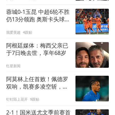
蓉城0-1玉昆 中超6轮不胜
仍13分领跑 奥斯卡头球制
胜+赛季16球
我爱英超
4跟贴
阿根廷媒体：梅西父亲已
于7日晚去世，享年68岁
红星新闻
阿莫林上任首败！佩德罗
双响，凯赛多凌空斩，切
尔西3-0大胜AC米兰
钉钉陌上花开
9跟贴
2-1！国米送尤文季前赛首