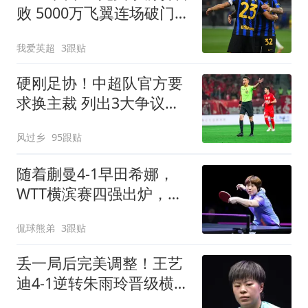
败 5000万飞翼连场破门
23岁奇兵替补建功
我爱英超
3跟贴
硬刚足协！中超队官方要
求换主裁 列出3大争议比
赛：鲁能全上榜
风过乡
95跟贴
随着蒯曼4-1早田希娜，
WTT横滨赛四强出炉，国
乒3人围剿张本美和
侃球熊弟
3跟贴
丢一局后完美调整！王艺
迪4-1逆转朱雨玲晋级横滨
冠军赛四强！