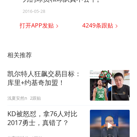
2016-05-28
打开APP发贴
4249
条跟贴
相关推荐
凯尔特人狂飙交易目标：
库里+约基奇加盟！
浅夏安然n
2跟贴
KD被怒怼，拿76人对比
2017勇士，真错了？