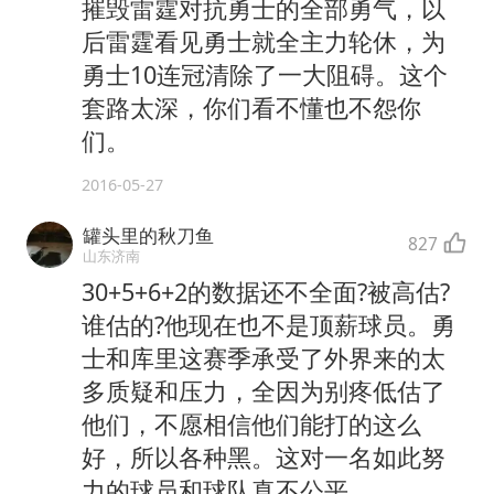
摧毁雷霆对抗勇士的全部勇气，以
后雷霆看见勇士就全主力轮休，为
勇士10连冠清除了一大阻碍。这个
套路太深，你们看不懂也不怨你
们。
2016-05-27
罐头里的秋刀鱼
827
山东济南
30+5+6+2的数据还不全面?被高估?
谁估的?他现在也不是顶薪球员。勇
士和库里这赛季承受了外界来的太
多质疑和压力，全因为别疼低估了
他们，不愿相信他们能打的这么
好，所以各种黑。这对一名如此努
力的球员和球队真不公平。