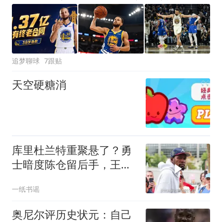
追梦聊球
7跟贴
天空硬糖消
库里杜兰特重聚悬了？勇
士暗度陈仓留后手，王朝
2.0要来了
一纸书谣
奥尼尔评历史状元：自己