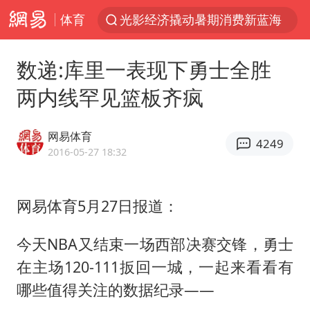
体育
光影经济撬动暑期消费新蓝海
浙江上海等地有大雨或暴雨
数递:库里一表现下勇士全胜
新疆优化调整景区内自驾服务费
两内线罕见篮板齐疯
“新疆的交警怎么个个像我妈”
上四休三，但降薪1000元，你接受吗？
网易体育
4249
情侣平潭拍日出坠崖1死1伤
2016-05-27 18:32
西湖突现狂风暴雨 游客瞬间被浇透
网易体育5月27日报道：
白海豚将正面袭击贯穿浙江
《欢迎来龙餐馆》口碑
今天NBA又结束一场西部决赛交锋，勇士
微信又有新功能，你可以“撤回”你的撤回了！
在主场120-111扳回一城，一起来看看有
郑丽文：台湾从来没有“独立”过
哪些值得关注的数据纪录——