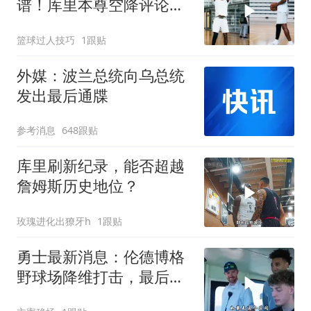
谱！库里本尊空降评论
区：你搞啥这是
篮球过人技巧
1跟贴
外媒：波兰总统向乌总统
发出最后通牒
参考消息
648跟贴
库里刷新纪录，能否超越
詹姆斯历史地位？
玫瑰进化出獠牙h
1跟贴
勇士最新消息：伦德博格
野球场降维打击，最后两
席人选已确定？