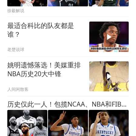
徐觳解说
最适合科比的队友都是
谁？
老楚说球
姚明遗憾落选！美媒重排
NBA历史20大中锋
人间闲散客
历史仅此一人！包揽NCAA、NBA和FIBA冠军大满贯，他是真正的赢家