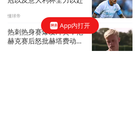
懂球帝
App内打开
热刺热身赛爆发冲突，范
赫克赛后怒批赫塔费动作
粗野
懂球帝
阿斯：阿尔瓦雷斯不再公
开施压，将私下与西蒙尼
沟通
懂球帝
首次提名就能入选名人
堂！森林狼主帅力挺戈贝
尔：外界指责他实在不公
罗说NBA