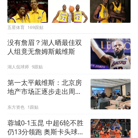
五星体育
169跟贴
没有詹眉？湖人晒最佳双
人组竟无詹姆斯戴维斯
湖人侃球师
9跟贴
第一太平戴维斯：北京房
地产市场正逐步走出周期
底部
东方资色
1跟贴
蓉城0-1玉昆 中超6轮不胜
仍13分领跑 奥斯卡头球制