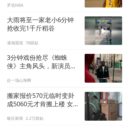
罗说NBA
大雨将至一家老小6分钟
抢收完1千斤稻谷
潇湘晨报
78跟贴
3分钟戏份抢尽《蜘蛛
侠》主角风头，新演员被
狂猜是迈尔斯·莫拉莱斯
赴一场山海啊
搬家报价570元临时变卦
成5060元才肯搬上楼 女子
傻眼
极目新闻
2.2万跟贴