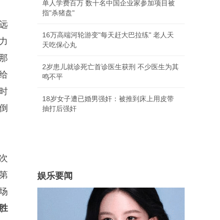
单人学费百万 数十名中国企业家参加项目被
指"杀猪盘"
远
16万高端河轮游变"每天赶大巴拉练" 老人天
力
天吃保心丸
那
2岁患儿就诊死亡首诊医生获刑 不少医生为其
给
鸣不平
时
18岁女子遭已婚男强奸：被推到床上用皮带
倒
抽打后强奸
次
第
娱乐要闻
场
胜