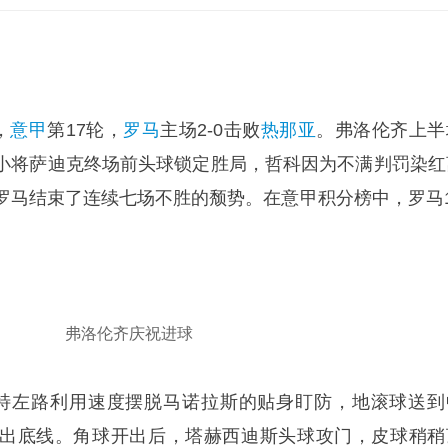
，
意甲
第17轮，
罗马
主场2-0击败
热那亚
。弗洛伦齐上半
小将萨迪克终场前头球锁定胜局，哲科因为不满判罚染红
罗马结束了连续七场不胜的颓势。在意甲积分榜中，罗马1
。
弗洛伦齐庆祝进球
特左路利用速度摆脱马诺拉斯的贴身盯防，地滚球送到
出底线。角球开出后，塔赫西迪斯头球攻门，皮球稍稍