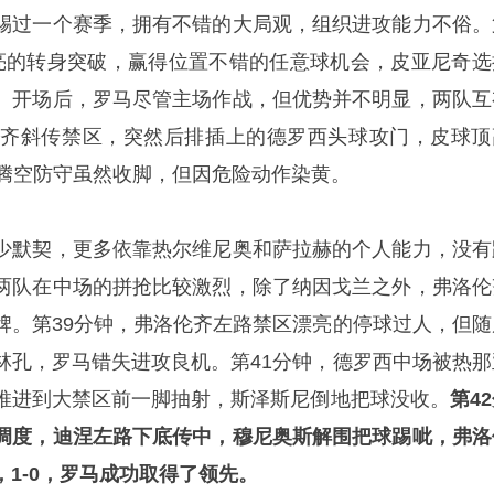
踢过一个赛季，拥有不错的大局观，组织进攻能力不俗。
亮的转身突破，赢得位置不错的任意球机会，皮亚尼奇选
。开场后，罗马尽管主场作战，但优势并不明显，两队互
伦齐斜传禁区，突然后排插上的德罗西头球攻门，皮球顶
兰腾空防守虽然收脚，但因危险动作染黄。
少默契，更多依靠热尔维尼奥和萨拉赫的个人能力，没有
两队在中场的拼抢比较激烈，除了纳因戈兰之外，弗洛伦
牌。第39分钟，弗洛伦齐左路禁区漂亮的停球过人，但随
林孔，罗马错失进攻良机。第41分钟，德罗西中场被热那
推进到大禁区前一脚抽射，斯泽斯尼倒地把球没收。
第4
调度，迪涅左路下底传中，穆尼奥斯解围把球踢呲，弗洛
1-0，罗马成功取得了领先。