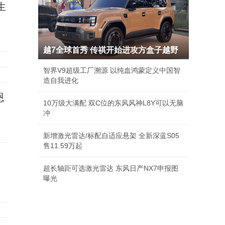
生
越7全球首秀 传祺开始进攻方盒子越野
智界V9超级工厂溯源 以纯血鸿蒙定义中国智
造自我进化
恩
10万级大满配 双C位的东风风神L8Y可以无脑
冲
新增激光雷达/标配自适应悬架 全新深蓝S05
售11.59万起
超长轴距可选激光雷达 东风日产NX7申报图
曝光