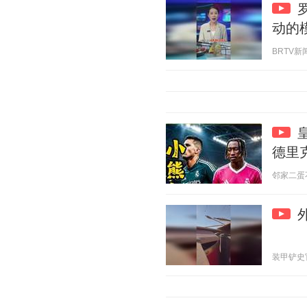
动的
BRTV新闻 
德里
邻家二蛋不靠
装甲铲史官 2