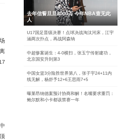
去年信誓旦旦3000万 今年NBA查无此
人
U17国足晋级决赛！点球决战淘汰河床，江宇
涵两次扑点，再战阿森纳
场
离
中超惨案诞生：4-0横扫，张玉宁传射建功，
北京国安升到第3
7
中国女篮3分险胜世界第八，张子宇24+11内
线无解，杨舒予12+6王思雨7+5
曝莱昂纳德案预计协商和解！名嘴要求重罚：
鲍尔默和小卡都该禁赛一年
中
顶