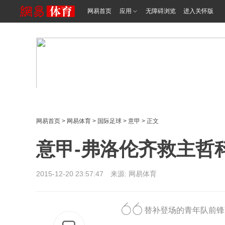
网易首页
应用
无障碍浏览
进入关怀版
网易首页
>
网易体育
>
国际足球
>
意甲
> 正文
意甲-弗洛伦齐救主哲科
2015-12-20 23:57:47 来源: 网易体育
替补登场的青年队前锋