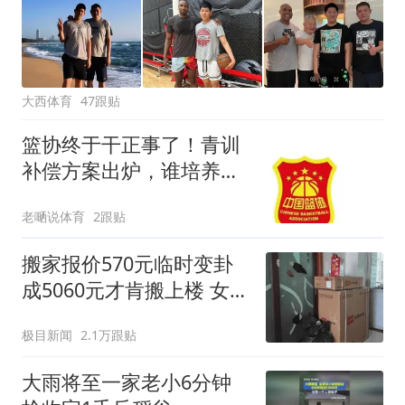
大西体育
47跟贴
篮协终于干正事了！青训
补偿方案出炉，谁培养谁
受益成基本原则！
老嗮说体育
2跟贴
搬家报价570元临时变卦
成5060元才肯搬上楼 女子
傻眼
极目新闻
2.1万跟贴
大雨将至一家老小6分钟