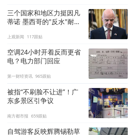
三个国家和地区力挺因凡
蒂诺 墨西哥的"反水"耐人
寻味
上观新闻
117跟贴
空调24小时开着反而更省
电？电力部门回应
第一财经资讯
965跟贴
被指“不刷脸不让进”！广
东多景区引争议
南方都市报
659跟贴
自驾游客反映辉腾锡勒草