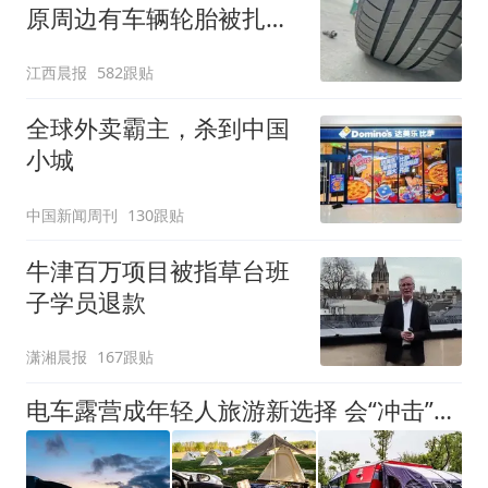
原周边有车辆轮胎被扎，
修理店铺换胎价格高达千
江西晨报
582跟贴
元，官方发布情况通报
全球外卖霸主，杀到中国
小城
中国新闻周刊
130跟贴
牛津百万项目被指草台班
子学员退款
潇湘晨报
167跟贴
电车露营成年轻人旅游新选择 会“冲击”传统住宿业吗？