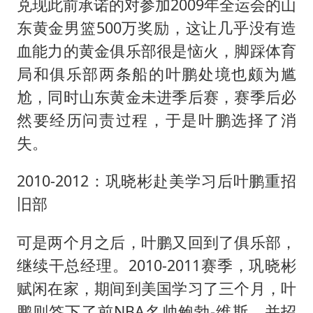
兑现此前承诺的对参加2009年全运会的山
东黄金男篮500万奖励，这让几乎没有造
血能力的黄金俱乐部很是恼火，脚踩体育
局和俱乐部两条船的叶鹏处境也颇为尴
尬，同时山东黄金未进季后赛，赛季后必
然要经历问责过程，于是叶鹏选择了消
失。
2010-2012：巩晓彬赴美学习后叶鹏重招
旧部
可是两个月之后，叶鹏又回到了俱乐部，
继续干总经理。2010-2011赛季，巩晓彬
赋闲在家，期间到美国学习了三个月，叶
鹏则签下了前NBA名帅鲍勃-维斯，并招