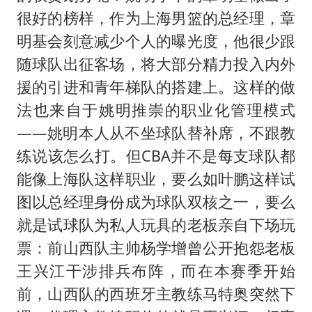
很好的榜样，作为上海男篮的总经理，章
明基会刻意减少个人的曝光度，他很少跟
随球队出征客场，将大部分精力投入内外
援的引进和青年梯队的搭建上。这样的做
法也来自于姚明推崇的职业化管理模式
——姚明本人从不坐球队替补席，不跟教
练说该怎么打。但CBA并不是每支球队都
能像上海队这样职业，要么如叶鹏这样试
图以总经理身份成为球队双核之一，要么
就是试球队为私人玩具的老板亲自下场玩
票：前山西队主帅杨学增曾公开抱怨老板
王兴江干涉排兵布阵，而在本赛季开始
前，山西队的西班牙主教练马特奥突然下