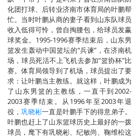
台当局重金为“台独”织“皇帝新衣”
化团打球、后转业济南市体育局的叶鹏帮
几元成本的AI广告导致千万市值蒸发
忙。当时叶鹏从商的妻子看到山东队球员
老挝国会主席赛宋蓬逝世
收入低得可怜，曾自掏腰包，给球员发赢
白海豚将正面袭击贯穿浙江
球奖金。1995-1996赛季结束后，山东男
酒店回应车内过夜被收150元
篮发生轰动中国篮坛的“兵谏”，在济南机
乐享全民健身 共筑健康中国
场，球员死活不上飞机去参加“篮协杯”比
赛。体育局领导到了机场，球员提出了要
求：让叶鹏当主教练。就这样，叶鹏成为
了山东男篮的主教练，一直干到2002-
2003赛季结束。从1996年至2003年退
役，
巩晓彬
一直是叶鹏手下的得意弟子。
叶鹏也赶上了山东篮球历史上最好的一拨
球员，麾下有巩晓彬、纪敏尚、鞠维松这