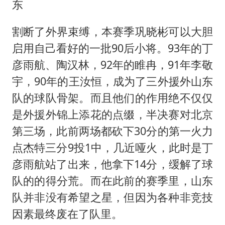
东
割断了外界束缚，本赛季巩晓彬可以大胆
启用自己看好的一批90后小将。93年的丁
彦雨航、陶汉林，92年的睢冉，91年李敬
宇，90年的王汝恒，成为了三外援外山东
队的球队骨架。而且他们的作用绝不仅仅
是外援外锦上添花的点缀，半决赛对北京
第三场，此前两场都砍下30分的第一火力
点杰特三分9投1中，几近哑火，此时是丁
彦雨航站了出来，他拿下14分，缓解了球
队的的得分荒。而在此前的赛季里，山东
队并非没有希望之星，但因为各种非竞技
因素最终废在了队里。