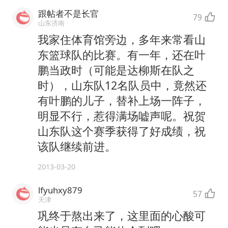
跟帖者不是长官
79
山东济南
我家住体育馆旁边，多年来常看山
东篮球队的比赛。有一年，还在叶
鹏当政时（可能是达柳斯在队之
时），山东队12名队员中，竟然还
有叶鹏的儿子，替补上场一阵子，
明显不行，惹得满场嘘声呢。祝贺
山东队这个赛季获得了好成绩，祝
该队继续前进。
2013-03-20
lfyuhxy879
57
天津
巩终于熬出来了，这里面的心酸可