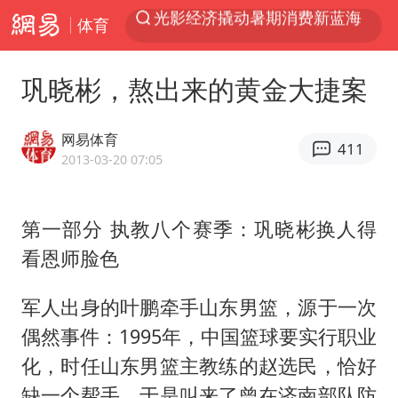
体育
马克·艾伦退出斯诺克中国公开赛
微信又有新功能，你可以“撤回”你的撤回了！
巩晓彬，熬出来的黄金大捷案
新疆优化调整景区内自驾服务费
上四休三，但降薪1000元，你接受吗？
网易体育
411
情侣平潭拍日出坠崖1死1伤
2013-03-20 07:05
央视新主播李秋莹孙亚鹏亮相
第一部分 执教八个赛季：巩晓彬换人得
黄金牛市回来了吗
看恩师脸色
杭州全市有序停课
商场现钱学森巨幅海报 负责人回应
军人出身的叶鹏牵手山东男篮，源于一次
36岁男演员成景区NPC后人气爆棚
偶然事件：1995年，中国篮球要实行职业
化，时任山东男篮主教练的赵选民，恰好
全民健身事业高质量发展
缺一个帮手，于是叫来了曾在济南部队防