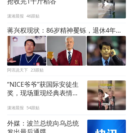
抢收完1千斤稻谷
潇湘晨报
46跟贴
蒋兴权现状：86岁精神矍铄，退休4年仍不忘篮球，儿女是他的骄傲
阿讯说天下
23跟贴
“NICE爷爷”获国际安徒生
奖，现场重现经典表情
包，向中国粉丝问好
潇湘晨报
54跟贴
外媒：波兰总统向乌总统
发出最后通牒