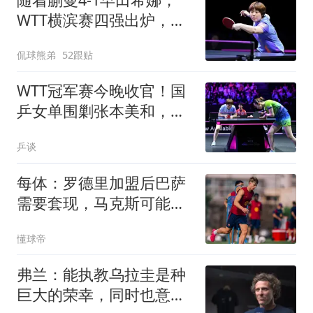
WTT横滨赛四强出炉，国
乒3人围剿张本美和
侃球熊弟
52跟贴
WTT冠军赛今晚收官！国
乒女单围剿张本美和，松
岛辉空张本智和一哥对决
乒谈
每体：罗德里加盟后巴萨
需要套现，马克斯可能是
合适的人选
懂球帝
弗兰：能执教乌拉圭是种
巨大的荣幸，同时也意味