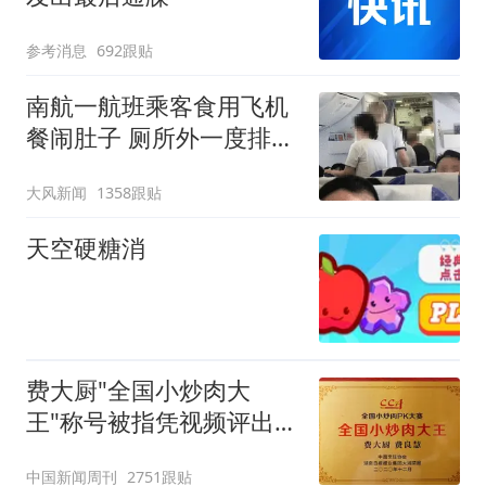
参考消息
692跟贴
南航一航班乘客食用飞机
餐闹肚子 厕所外一度排长
队
大风新闻
1358跟贴
天空硬糖消
费大厨"全国小炒肉大
王"称号被指凭视频评出
官方回应
中国新闻周刊
2751跟贴