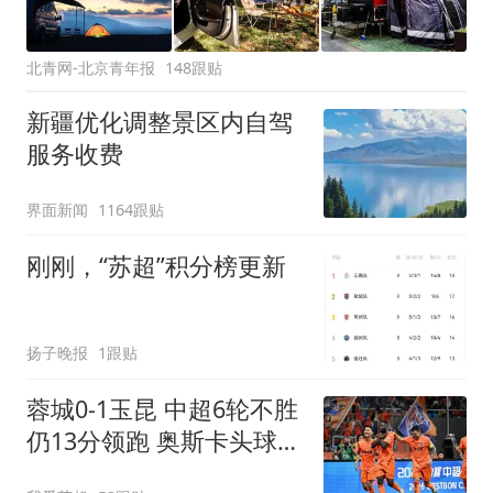
北青网-北京青年报
148跟贴
新疆优化调整景区内自驾
服务收费
界面新闻
1164跟贴
刚刚，“苏超”积分榜更新
扬子晚报
1跟贴
蓉城0-1玉昆 中超6轮不胜
仍13分领跑 奥斯卡头球制
胜+赛季16球