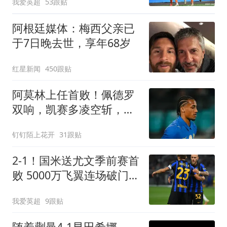
我爱英超
53跟贴
阿根廷媒体：梅西父亲已
于7日晚去世，享年68岁
红星新闻
450跟贴
阿莫林上任首败！佩德罗
双响，凯赛多凌空斩，切
尔西3-0大胜AC米兰
钉钉陌上花开
31跟贴
2-1！国米送尤文季前赛首
败 5000万飞翼连场破门
23岁奇兵替补建功
我爱英超
9跟贴
随着蒯曼4-1早田希娜，