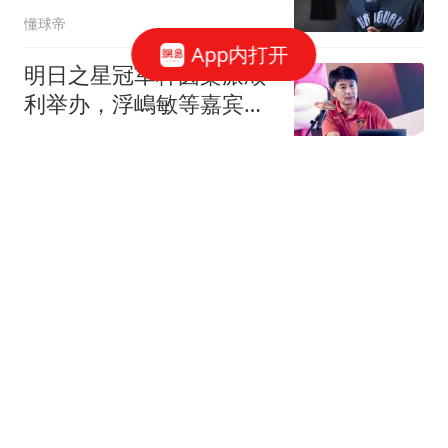
着重大的责任
懂球帝
App内打开
明日之星冠军杯圆桌派顺
利举办，浮嶋敏等嘉宾分
享青训心得
懂球帝
曼联1-1巴黎，姆巴耶破
门，姆伯莫扳平，芒特伤
退
懂球帝
沙特媒体：利雅得新月和
吉达国民均有意卡萨多；
球员已表态离队意愿
懂球帝