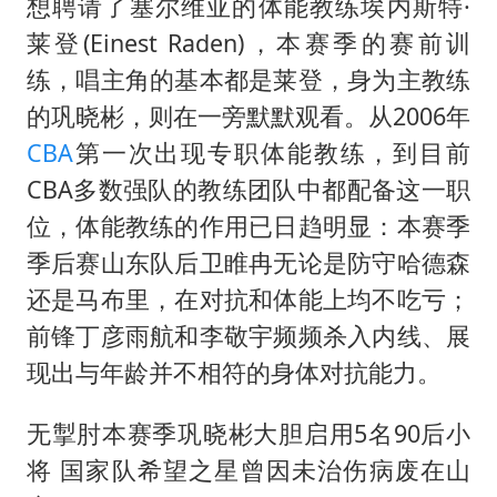
想聘请了塞尔维亚的体能教练埃内斯特·
莱登(Einest Raden)，本赛季的赛前训
练，唱主角的基本都是莱登，身为主教练
的巩晓彬，则在一旁默默观看。从2006年
CBA
第一次出现专职体能教练，到目前
CBA多数强队的教练团队中都配备这一职
位，体能教练的作用已日趋明显：本赛季
季后赛山东队后卫睢冉无论是防守哈德森
还是马布里，在对抗和体能上均不吃亏；
前锋丁彦雨航和李敬宇频频杀入内线、展
现出与年龄并不相符的身体对抗能力。
无掣肘本赛季巩晓彬大胆启用5名90后小
将 国家队希望之星曾因未治伤病废在山