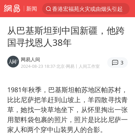
新闻
香港宏福苑火灾或由烟头引起
“电影+”如何激发千亿级消费新活力？
从巴基斯坦到中国新疆，他跨
台风白海豚闭眼了
国寻找恩人38年
浙江海事局启动Ⅰ级防台应急响应
泰国初中生饮弹自尽前开了26枪
网易人间
3
云南一地村民过火把节意外灼伤16人
2024-08-23 18:37
·北京
·网易丨人间工作室
预计“白海豚”明晚将在浙江舟山到福建福鼎一带沿海登陆
1981年秋季，巴基斯坦帕苏地区帕苏村，
用AI造出新病毒意味着什么
比比尼萨把羊赶到山坡上，羊四散寻找青
美股创4月份以来最大单周涨幅
草，她找一块草地坐下，从怀里掏出一张
王虹邓煜的同学获统计学界诺贝尔奖
用塑料袋包裹的照片，照片是比比尼萨一
台州《告全体市民书》：非必要不外出
家人和两个穿中山装男人的合影。