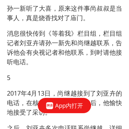
孙一新听了大喜，原来这件事尚叔叔是当
事人，真是烧香找对了庙门。
消息很快传到《等着我》栏目组，栏目组
记者刘亚卉请孙一新先和尚继越联系，告
诉他会有央视记者和他联系，到时请他接
听电话。
5
2017年4月13日，尚继越接到了刘亚卉的
电话，在核实了刘亚卉的身份后，他愉快
App内打开
地接受了采访。
之后，刘亚卉多次电话联系尚继越，详细