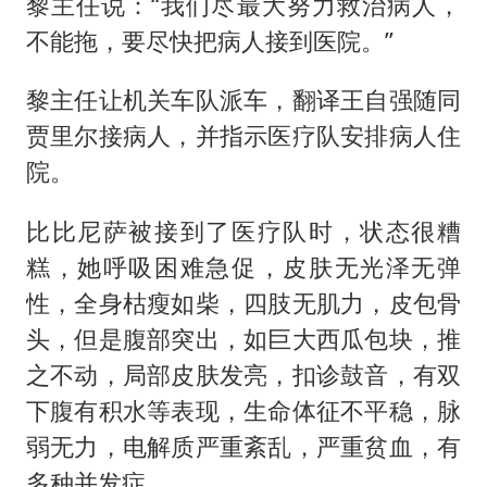
黎主任说：“我们尽最大努力救治病人，
不能拖，要尽快把病人接到医院。”
黎主任让机关车队派车，翻译王自强随同
贾里尔接病人，并指示医疗队安排病人住
院。
比比尼萨被接到了医疗队时，状态很糟
糕，她呼吸困难急促，皮肤无光泽无弹
性，全身枯瘦如柴，四肢无肌力，皮包骨
头，但是腹部突出，如巨大西瓜包块，推
之不动，局部皮肤发亮，扣诊鼓音，有双
下腹有积水等表现，生命体征不平稳，脉
弱无力，电解质严重紊乱，严重贫血，有
多种并发症。