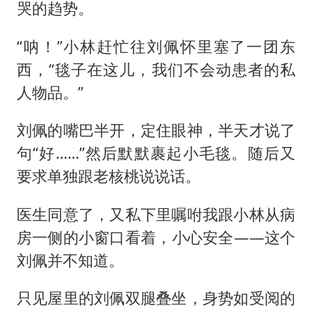
哭的趋势。
“呐！”小林赶忙往刘佩怀里塞了一团东
西，“毯子在这儿，我们不会动患者的私
人物品。”
刘佩的嘴巴半开，定住眼神，半天才说了
句“好……”然后默默裹起小毛毯。随后又
要求单独跟老核桃说说话。
医生同意了，又私下里嘱咐我跟小林从病
房一侧的小窗口看着，小心安全——这个
刘佩并不知道。
只见屋里的刘佩双腿叠坐，身势如受阅的