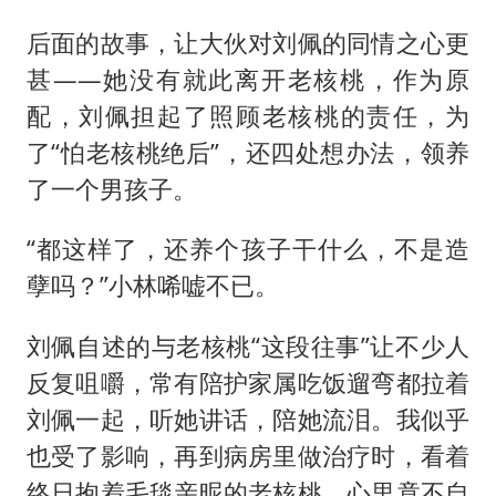
后面的故事，让大伙对刘佩的同情之心更
甚——她没有就此离开老核桃，作为原
配，刘佩担起了照顾老核桃的责任，为
了“怕老核桃绝后”，还四处想办法，领养
了一个男孩子。
“都这样了，还养个孩子干什么，不是造
孽吗？”小林唏嘘不已。
刘佩自述的与老核桃“这段往事”让不少人
反复咀嚼，常有陪护家属吃饭遛弯都拉着
刘佩一起，听她讲话，陪她流泪。我似乎
也受了影响，再到病房里做治疗时，看着
终日抱着毛毯亲昵的老核桃，心里竟不自