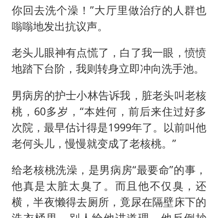
你回去洗个澡！”大厅里做治疗的人群也
嗡嗡地发出抗议声。
老头儿眼神有点慌了，白了我一眼，愤愤
地踏下台阶，我则转身立即冲向洗手池。
男病房的护士小林告诉我，脏老头叫老核
桃，60多岁，“本姓何，前后来住过好多
次院，最早估计得是1999年了。以前叫他
老何头儿，慢慢就变成了老核桃。”
给老核桃洗澡，是男病房“最要命”的事，
他真是太脏太臭了。而且他不仅臭，还
横，半夜懒得去厕所，竟尿在隔壁床下的
洗衣桶里。别人给他讲道理，他反倒抄