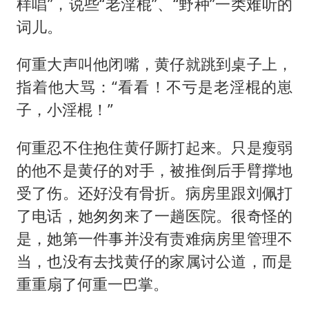
样唱”，说些“老淫棍”、“野种”一类难听的
词儿。
何重大声叫他闭嘴，黄仔就跳到桌子上，
指着他大骂：“看看！不亏是老淫棍的崽
子，小淫棍！”
何重忍不住抱住黄仔厮打起来。只是瘦弱
的他不是黄仔的对手，被推倒后手臂撑地
受了伤。还好没有骨折。病房里跟刘佩打
了电话，她匆匆来了一趟医院。很奇怪的
是，她第一件事并没有责难病房里管理不
当，也没有去找黄仔的家属讨公道，而是
重重扇了何重一巴掌。