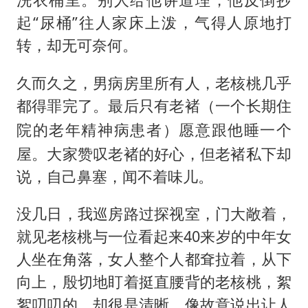
起“尿桶”往人家床上泼，气得人原地打
转，却无可奈何。
久而久之，男病房里所有人，老核桃几乎
都得罪完了。最后只有老褚（
一个长期住
）愿意跟他睡一个
院的老年精神病患者
屋。大家赞叹老褚的好心，但老褚私下却
说，自己鼻塞，闻不着味儿。
没几日，我巡房路过探视室，门大敞着，
就见老核桃与一位看起来40来岁的中年女
人坐在角落，女人整个人都耷拉着，从下
向上，殷切地盯着挺直腰背的老核桃，絮
絮叨叨的，却很是清晰，像故意说出让人