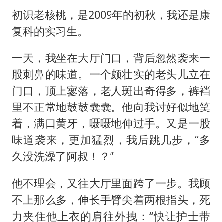
初识老核桃，是2009年的初秋，我还是康
复科的实习生。
一天，我坐在大厅门口，背后忽然袭来一
股刺鼻的味道。一个颇壮实的老头儿立在
门口，顶上寥落，老人斑出奇得多，裤裆
里不正常地鼓鼓囊囊。他向我讨好似地笑
着，满口黄牙，嗫嗫地伸过手。又是一股
味道袭来，更加猛烈，我后跳几步，“多
久没洗澡了阿叔！？”
他不理会，又往大厅里面跨了一步。我顾
不上那么多，伸长手臂尖着两根指头，死
力夹住他上衣的肩往外拽：“快让护士带