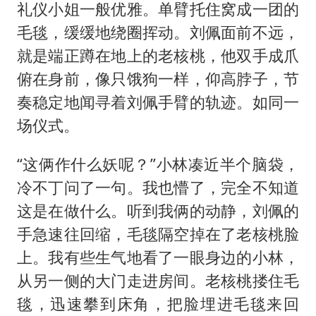
礼仪小姐一般优雅。单臂托住窝成一团的
毛毯，缓缓地绕圈挥动。刘佩面前不远，
就是端正蹲在地上的老核桃，他双手成爪
俯在身前，像只饿狗一样，仰高脖子，节
奏稳定地闻寻着刘佩手臂的轨迹。如同一
场仪式。
“这俩作什么妖呢？”小林凑近半个脑袋，
冷不丁问了一句。我也懵了，完全不知道
这是在做什么。听到我俩的动静，刘佩的
手急速往回缩，毛毯隔空掉在了老核桃脸
上。我有些生气地看了一眼身边的小林，
从另一侧的大门走进房间。老核桃搂住毛
毯，迅速攀到床角，把脸埋进毛毯来回