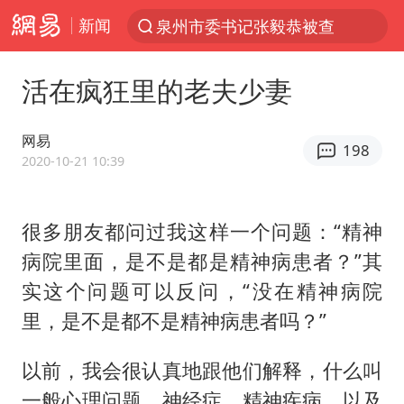
新闻
泉州市委书记张毅恭被查
“电影+”如何激发千亿级消费新活力？
活在疯狂里的老夫少妻
全球首个长时储能一体化产业园量产
台风白海豚加强
网易
198
中国女篮70-67险胜尼日利亚女篮
2020-10-21 10:39
四川宜宾高县4.9级地震致1死
很多朋友都问过我这样一个问题：“精神
名创优品回应女子吐槽内裤质量差
病院里面，是不是都是精神病患者？”其
出口禁令驱动有色板块大涨
实这个问题可以反问，“没在精神病院
秋天的第一杯奶茶到底有多火
里，是不是都不是精神病患者吗？”
国防部：中国军队坚决反制任何闹海挑衅图谋
以前，我会很认真地跟他们解释，什么叫
U17国足点球大战淘汰河床晋级决赛
一般心理问题、神经症、精神疾病，以及