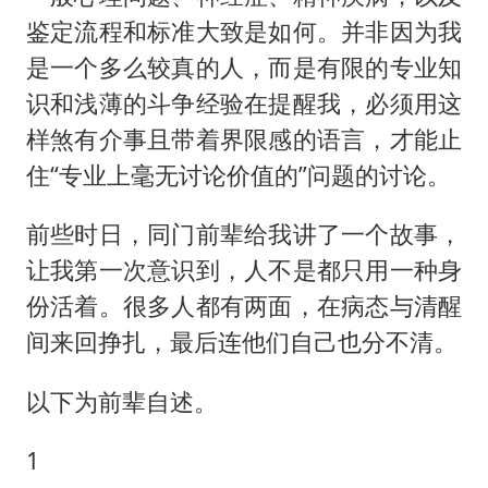
美股存储板块集体大跌
鉴定流程和标准大致是如何。并非因为我
国乒男单横滨冠军赛全军覆没
是一个多么较真的人，而是有限的专业知
38岁演员求职万岁山NPC成功
识和浅薄的斗争经验在提醒我，必须用这
胡彦斌获《歌手2026》歌王
样煞有介事且带着界限感的语言，才能止
日本试射“战斧”导弹，国防部回应
住“专业上毫无讨论价值的”问题的讨论。
胡彦斌韩磊 谁帮谁
前些时日，同门前辈给我讲了一个故事，
“今天得有40℃了吧 为啥还不预警”
让我第一次意识到，人不是都只用一种身
夯实基础开新局
份活着。很多人都有两面，在病态与清醒
间来回挣扎，最后连他们自己也分不清。
以下为前辈自述。
1