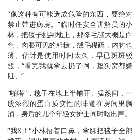
“像这种有可能造成危险的东西，要绝对
禁止带进病房。”临时任安全讲解员的小
林，把毯子挑到地上，那条毛毯大概是白
色，肉眼可见的粗糙，绒毛稀疏，内衬也
薄。估计是使用时间太久，早已斑斑驳
驳，“看完我就拿去扔了啊，垫狗窝都嫌
脏。”
“啪嗒”，毯子在地上半铺开。猛然间，一
股浓烈的蛋白质变性的味道在房间里腾
涌，身后的几个年轻女护士同时呕出声。
“我X！”小林捂着口鼻，拿脚把毯子全部