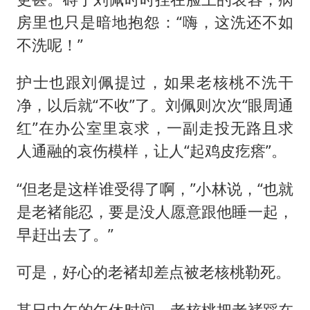
房里也只是暗地抱怨：“嗨，这洗还不如
不洗呢！”
护士也跟刘佩提过，如果老核桃不洗干
净，以后就“不收”了。刘佩则次次“眼周通
红”在办公室里哀求，一副走投无路且求
人通融的哀伤模样，让人“起鸡皮疙瘩”。
“但老是这样谁受得了啊，”小林说，“也就
是老褚能忍，要是没人愿意跟他睡一起，
早赶出去了。”
可是，好心的老褚却差点被老核桃勒死。
某日中午的午休时间，老核桃把老褚踩在