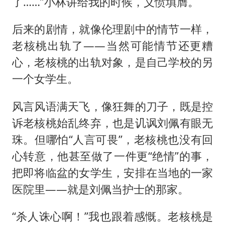
了……”小林讲给我的时候，义愤填膺。
后来的剧情，就像伦理剧中的情节一样，
老核桃出轨了——当然可能情节还更糟
心，老核桃的出轨对象，是自己学校的另
一个女学生。
风言风语满天飞，像狂舞的刀子，既是控
诉老核桃始乱终弃，也是讥讽刘佩有眼无
珠。但哪怕“人言可畏”，老核桃也没有回
心转意，他甚至做了一件更“绝情”的事，
把即将临盆的女学生，安排在当地的一家
医院里——就是刘佩当护士的那家。
“杀人诛心啊！”我也跟着感慨。老核桃是