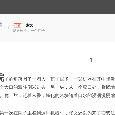
小
光
宇
宙
索文
作者
现居长沙，一个胖子
爱
落，得摊手接住，发出
1
院
子的角落围了一圈人，孩子居多，一架机器在其中隆隆
破茧计划
个大口的漏斗倒米进去，另一头，从一个窄口处，腾腾地
起了你
。脆、甜，泛着米香，膨化的米块随着口水的浸润慢慢缩
知，人间事，哪有饱
蓝衣坊
第一次在院子里看到这种机器时，张文还以为来了变戏法