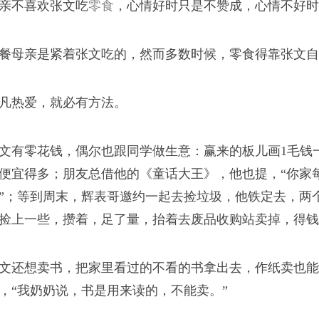
亲不喜欢张文吃
零食
，心情好时只是不赞成，心情不好时
餐母亲是紧着张文吃的，然而多数时候，零食得靠张文自
凡热爱，就必有方法。
的团圆
文有零花钱，偶尔也跟同学做生意：赢来的板儿画1毛钱
协与和解，正如一家人
便宜得多；朋友总借他的《童话大王》，他也提，“你家每
”；等到周末，辉表哥邀约一起去捡垃圾，他铁定去，两
捡上一些，攒着，足了量，抬着去废品收购站卖掉，得钱
文还想卖书，把家里看过的不看的书拿出去，作纸卖也能
，“我奶奶说，书是用来读的，不能卖。”
调味剂