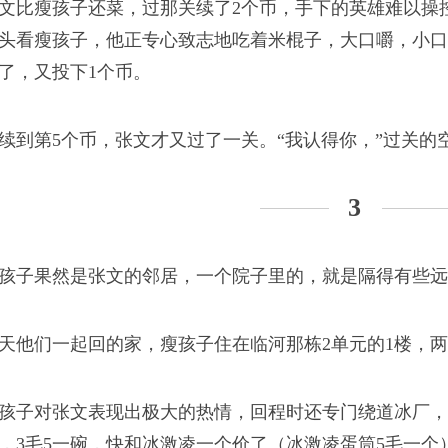
文比瘦孩子还菜，过那关续了2个币，手下的英雄难以操
头看瘦孩子，他正专心致志地吃着米棍子，大口嚼，小口
了，又投下1个币。
失的心。
续到第5个币，张文才又过了一关。“我认得你，”过关的
3
孩子果然是张文的邻居，一个院子里的，就是隔得有些远
就要进城了
天他们一起回的家，瘦孩子住在临河那栋2单元的1楼，
孩子对张文表现出极大的热情，回程时还专门绕道冰厂，
，3毛5一碗，快和冰激凌一个价了（
冰激凌蛋筒5毛一个