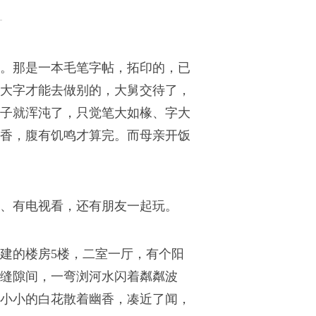
。那是一本毛笔字帖，拓印的，已
大字才能去做别的，大舅交待了，
子就浑沌了，只觉笔大如椽、字大
香，腹有饥鸣才算完。而母亲开饭
、有电视看，还有朋友一起玩。
建的楼房5楼，二室一厅，有个阳
缝隙间，一弯浏河水闪着粼粼波
小小的白花散着幽香，凑近了闻，