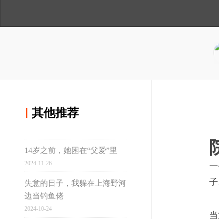
人
与
讲
间
温
述
用手机浏览
度
分享到微博
糖盒子里，藏着母亲的
02
分享到qq空间
一口咬下，酥脆的面皮沙沙下
其他推荐
香甜的咀嚼声。
其他推荐
14岁之前，她困在“父爱”里
真实故事计划
2024-11-26
一
后来，一吃馄饨我就想
03
子
失意的日子，我躲在上海野河
边当钓鱼佬
从前的我们总是贪多，年长才
虹桥
2024-10-24
当