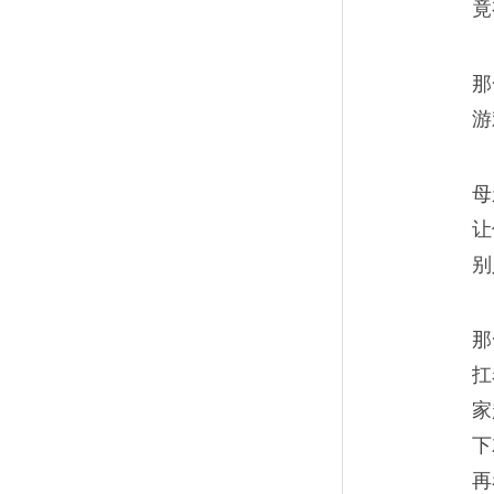
竟
葱煎饼，是一个永远不过分的
那
游
母
让
儿时的友谊，都在一口
10
别
他们友谊只维持了一个暑假，
那
般，碎了一地。
扛
家
下
再