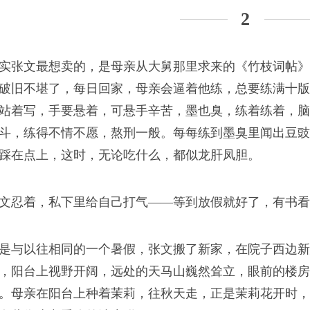
不过是方便面一样的人
2
实张文最想卖的，是母亲从大舅那里求来的《竹枝词帖》
破旧不堪了，每日回家，母亲会逼着他练，总要练满十版
站着写，手要悬着，可悬手辛苦，墨也臭，练着练着，脑
斗，练得不情不愿，熬刑一般。每每练到墨臭里闻出豆豉
青春
踩在点上，这时，无论吃什么，都似龙肝凤胆。
各种辅料搭配才有丰富
文忍着，私下里给自己打气——等到放假就好了，有书看
是与以往相同的一个暑假，张文搬了新家，在院子西边新
，阳台上视野开阔，远处的天马山巍然耸立，眼前的楼房
。母亲在阳台上种着茉莉，往秋天走，正是茉莉花开时，
梦里