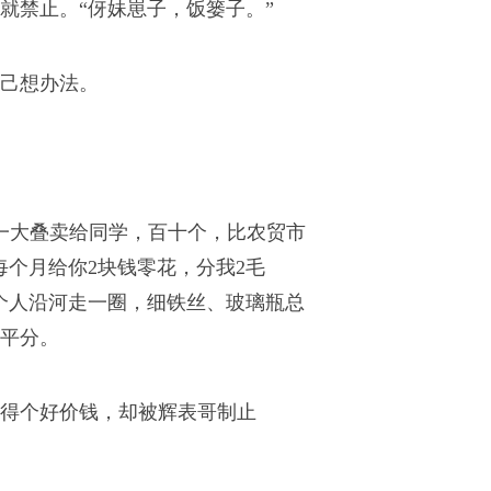
就禁止。“伢妹崽子，饭篓子。”
己想办法。
一大叠卖给同学，百十个，比农贸市
个月给你2块钱零花，分我2毛
个人沿河走一圈，细铁丝、玻璃瓶总
平分。
得个好价钱，却被辉表哥制止