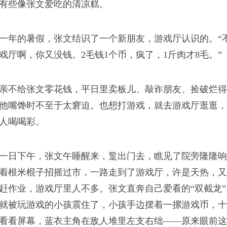
有些像张文爱吃的清凉糕。
选项。
一年的暑假，张文结识了一个新朋友，游戏厅认识的。“不
戏厅啊，你又没钱。2毛钱1个币，疯了，1斤肉才8毛。”
亲不给张文零花钱，平日里卖板儿、敲诈朋友、捡破烂得
他嘴馋时不至于太窘迫。也想打游戏，就去游戏厅逛逛，
吃食里
人喝喝彩。
如同被敲打的米棍子一
一日下午，张文午睡醒来，踅出门去，瞧见了院旁隆隆响
着根米棍子招摇过市，一路走到了游戏厅，许是天热，又
赶作业，游戏厅里人不多。张文直奔自己爱看的“双截龙
就被玩游戏的小孩震住了，小孩手边摆着一摞游戏币，十
看看屏幕，蓝衣主角在敌人堆里左支右绌——原来眼前这