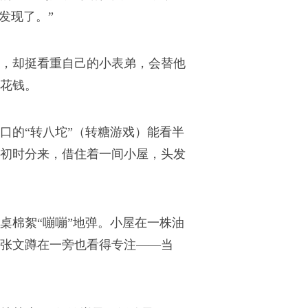
发现了。”
，却挺看重自己的小表弟，会替他
花钱。
口的“转八坨”（
转糖游戏
）能看半
初时分来，借住着一间小屋，头发
桌棉絮“嘣嘣”地弹。小屋在一株油
张文蹲在一旁也看得专注——当