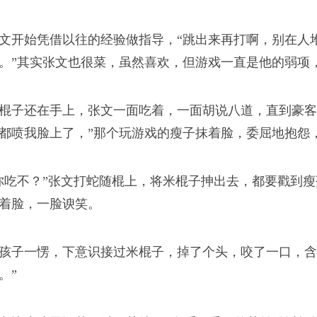
生
文开始凭借以往的经验做指导，“跳出来再打啊，别在人堆
的甜里，每一样食材都
。”其实张文也很菜，虽然喜欢，但游戏一直是他的弱项
棍子还在手上，张文一面吃着，一面胡说八道，直到豪客
都喷我脸上了，”那个玩游戏的瘦子抹着脸，委屈地抱怨，
了兴致
你吃不？”张文打蛇随棍上，将米棍子抻出去，都要戳到瘦
着脸，一脸谀笑。
嘭”地一声冲在最前面的
孩子一愣，下意识接过米棍子，掉了个头，咬了一口，含
。”