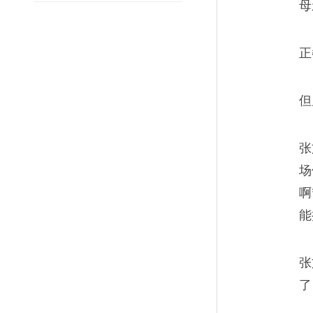
母
人温柔以待。
正
但
一碗茴饼肉丸，一家人
06
张
好味道不过是食材间的相互妥
场
的关系。
啊
能
张
了
方便面的料包，青春的
07