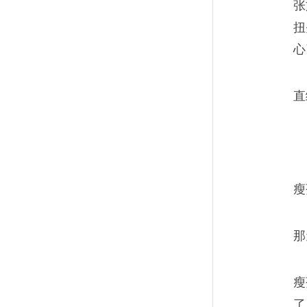
张
扭
一碗粉教不会的人生
13
心
简单快乐，终需要一颗童真未
直
瘦
秋天猪油香飘时，奶奶
14
“架个锅，炒肉吃啊。”
那
瘦
了