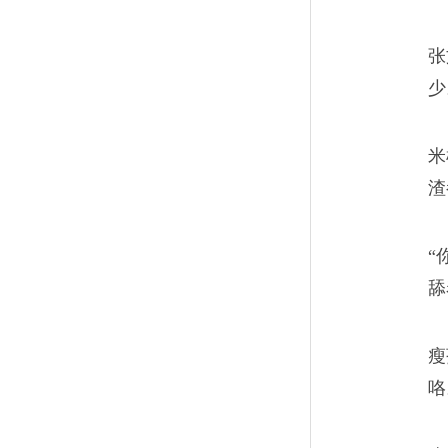
吃着炒米粉，过好了人
11
张
剁椒与蛋的鲜辣，夹杂在米粉
少
发挥了作用。
米
渣
人到中年，有了担当没
12
“
舔
生活散漫得像手指缝的米粒，“
那一颗。
瘦
咯