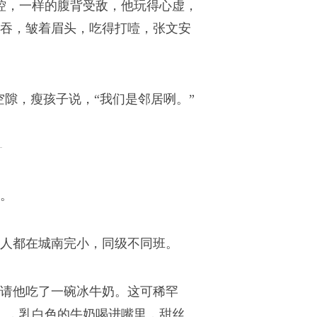
控，一样的腹背受敌，他玩得心虚，
吞，皱着眉头，吃得打噎，张文安
空隙，瘦孩子说，“我们是邻居咧。”
。
两人都在城南完小，同级不同班。
请他吃了一碗冰牛奶。这可稀罕
），乳白色的牛奶喝进嘴里，甜丝