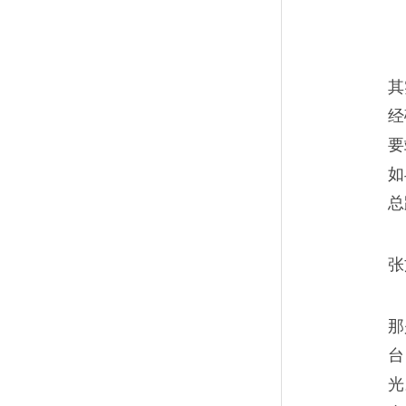
如今，再去追忆往昔岁月，也
生而已。
其
经
要
如
一碗刀削面串起的御宅
08
总
譬如一碗肉酱刀削面，终要被
口感。生活亦如是。
张
那
台
光
葱煎饼在天上，母亲在
09