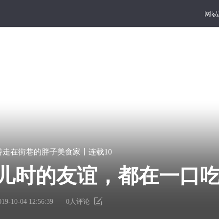
网易
食家
大写
好读
宏
凿
游走在街巷的胖子美食家丨连载10
篇
一
巨
点
儿时的友谊，都在一口
献
书
千难万难的坎，就这么
里
墙
有
上
019-10-04 12:56:39
0
人评论
人亦是。
个
的