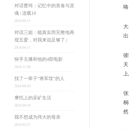
足，本就是欢聚少，离别多。
对话曹玮：记忆中的美食与灵
咯
魂 | 连载10
2024-04-11
市井雄心
大
对话三姐：能真实而完整地再
出
现五爱，对我来说足够了 |
再见，旧时光里的疙瘩
04
2024-04-11
大国小民
彼
他知道，真实的美好就像疙瘩
快手主播和他的4部电影
天
2024-11-06
来都很寻常。
上
找了一辈子“将军坟”的人
2024-09-03
张
电脑版
摩托上的采矿生活
桐
2024-04-10
1997-2016网易公
青春干拌面，白日梦中
然
05
我不想成为伟大的母亲
2024-03-27
张文多年之后再回望，总想自