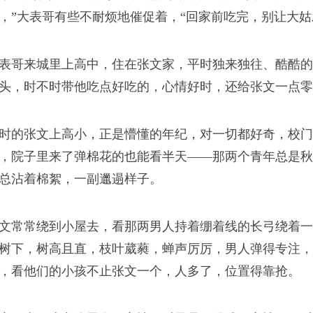
，”大表哥有些不耐烦地催促着，“回家前吃完，别让大姑
浪潮
表哥来城里上高中，住在张文家，平时独来独往、酷酷的
头，时不时带他吃点好吃的，心情好时，还给张文一点零
汤
时的张文上高小，正是懵懂的年纪，对一切都好奇，校门
我从新疆来
汤。好味道的样子，从
，院子里来了弹棉花的也能看半天——那两个青年总是秋
总沾着棉絮，一副邋遢样子。
文常常绕到小屋去，看那两男人持着绷着线的长弓绕着一
树下，树高且直，枝叶葳蕤，蝉声厉厉，男人弹得专注，
司版权所有
人
，看他们的小孩不止张文一个，人多了，位置得靠抢。
己何德何能，教这么多