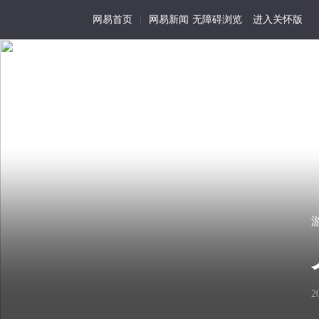
网易首页
|
网易新闻
无障碍浏览
进入关怀版
游走在街巷的胖子美
首页
特写
记事
活
为
我
在
历
视
饺子馆里的失恋联盟
01
尘
史
角
世
留
的
人生大体也就是如此。原以为
存
生
看
细
活
2
悄没声地过去了。食物也是，
见
节
化