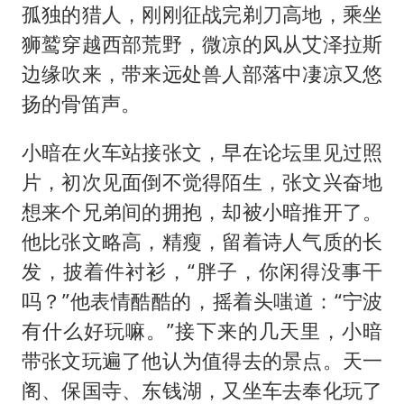
孤独的猎人，刚刚征战完剃刀高地，乘坐
狮鹫穿越西部荒野，微凉的风从艾泽拉斯
边缘吹来，带来远处兽人部落中凄凉又悠
扬的骨笛声。
小暗在火车站接张文，早在论坛里见过照
片，初次见面倒不觉得陌生，张文兴奋地
想来个兄弟间的拥抱，却被小暗推开了。
他比张文略高，精瘦，留着诗人气质的长
发，披着件衬衫，“胖子，你闲得没事干
吗？”他表情酷酷的，摇着头嗤道：“宁波
有什么好玩嘛。”接下来的几天里，小暗
带张文玩遍了他认为值得去的景点。天一
阁、保国寺、东钱湖，又坐车去奉化玩了