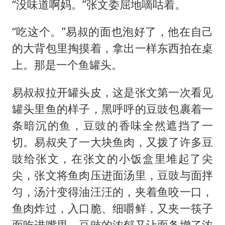
“没味道啊妈。”张文委屈地嘀咕着。
“吃这个。”易叔的面也泡好了，他在自己
的大背包里掏摸着，拿出一样东西拍在桌
上。那是一个鱼罐头。
易叔叔拉开罐头皮，这是张文第一次看见
罐头里鱼的样子，黑呼呼的豆豉包裹着一
条暗沉的鱼，豆豉的香味全然遮挡了一
切。易叔夹了一大块鱼肉，又拨了许多豆
豉给张文，在张文的小饭盒里堆起了尖
尖，张文将鱼肉压进面汤里，豆豉与面拌
匀，汤汁变得油汪汪的，夹着鱼咬一口，
鱼肉炸过，入口脆、细嚼鲜，又夹一筷子
面吃进嘴里，豆豉的浓郁又让面条增了浓