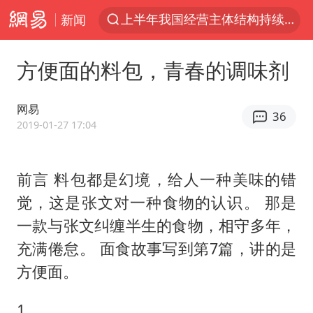
新闻
王传君 《披荆斩棘》
上海：5号线16号线浦江线全线停运
方便面的料包，青春的调味剂
白海豚预计将在浙江苍南到三门一带登陆
今日15时起福州地铁高架区段停运
网易
36
国足U17与阿森纳决赛取消 并列冠军
2019-01-27 17:04
王艺迪2-4不敌张本美和止步4强
前言 料包都是幻境，给人一种美味的错
上门女婿出轨女邻居多年被判重婚罪
觉，这是张文对一种食物的认识。 那是
2025年小学教师减少13.19万
一款与张文纠缠半生的食物，相守多年，
王艺迪无缘横滨赛决赛
充满倦怠。 面食故事写到第7篇，讲的是
泰国：高度重视中国游客旅游体验
方便面。
上海大部迎大暴雨
1