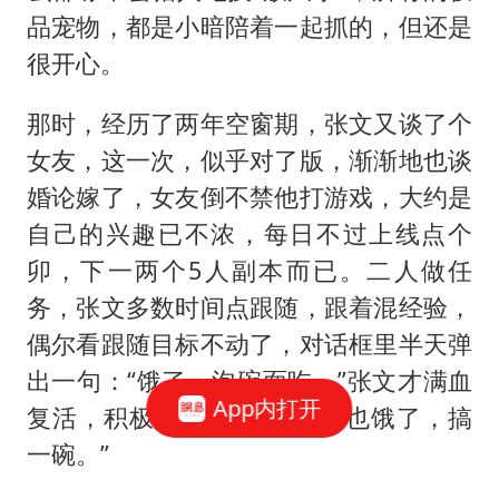
品宠物，都是小暗陪着一起抓的，但还是
很开心。
那时，经历了两年空窗期，张文又谈了个
女友，这一次，似乎对了版，渐渐地也谈
婚论嫁了，女友倒不禁他打游戏，大约是
自己的兴趣已不浓，每日不过上线点个
卯，下一两个5人副本而已。二人做任
务，张文多数时间点跟随，跟着混经验，
偶尔看跟随目标不动了，对话框里半天弹
出一句：“饿了，泡碗面吃。”张文才满血
App内打开
复活，积极响应：“是噢，我也饿了，搞
一碗。”