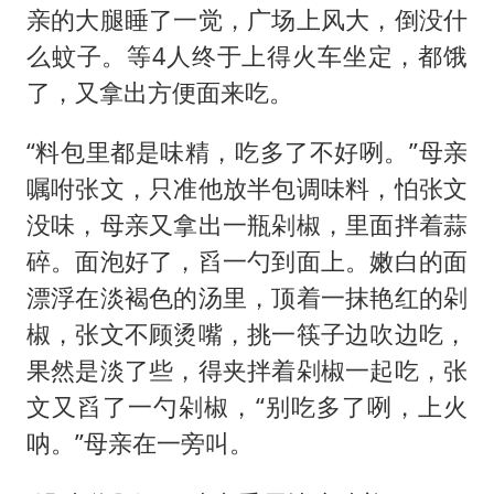
亲的大腿睡了一觉，广场上风大，倒没什
么蚊子。等4人终于上得火车坐定，都饿
了，又拿出方便面来吃。
“料包里都是味精，吃多了不好咧。”母亲
嘱咐张文，只准他放半包调味料，怕张文
没味，母亲又拿出一瓶剁椒，里面拌着蒜
碎。面泡好了，舀一勺到面上。嫩白的面
漂浮在淡褐色的汤里，顶着一抹艳红的剁
椒，张文不顾烫嘴，挑一筷子边吹边吃，
果然是淡了些，得夹拌着剁椒一起吃，张
文又舀了一勺剁椒，“别吃多了咧，上火
呐。”母亲在一旁叫。