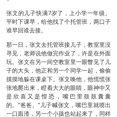
《龙餐馆》 冲奖
蒯曼挺进WTT横滨冠军赛女单四强
张文的儿子快满7岁了，上小学一年级。
以军士兵把枪口对准中国记者
平时下课早，给他找了个托管班，两口子
谁早回谁去接。
笔试第一被劝弃考涉事副校长被撤职
白海豚5次眼壁置换
那一日，张文去托管班接儿子，教室里没
构建更高水平的全民健身公共服务体系
寻见，老师说他做完作业了，许是在外面
玩。张文在另一间空教室里一眼瞥见了儿
子的大头，他正和另一个同学一起，偷偷
摸摸地躲在课桌下。张文唤他，他慌慌张
张地爬出来，瞪着大大的眼睛，眼神中又
是欣喜又是惶恐，嘴巴里鼓鼓囊囊
的。“爸爸。”儿子喊张文，嘴巴里就喷出
一口面渣，另一个小孩也站起来了，同样