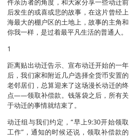
船舶避风项目停工 多地全力防台风
件亲历者的角度，和大家分享一些动迁前
后发生的或喜或悲的故事，在这片曾经上
命案逃犯躲进深山21年活得像野人
海最大的棚户区的土地上，故事的主角和
现代版摸金校尉落网查获400多枚古币
你我一样，是过着最平凡生活的普通人。
服务实体经济 财政金融打出组合拳
男子结婚8年发现3个女儿均非亲生
1
奋进开新局 实干挑大梁
距离贴出动迁告示、宣布动迁开始的一年
后，我们家和附近几户选择全货币安置的
老邻居们，总算迎来了这场漫长动迁的终
点——领取补偿款。钱落袋之后，所有关
于动迁的事情就结束了。
动迁组与我们约定，“早上9:30开始领取
工作”，通知的时候还说，领取补偿款的