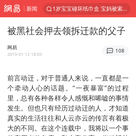
新闻
1岁宝宝碰坏纸巾盒 宝妈被索赔924元
台风白海豚环流面积近似13个浙江
被黑社会押去领拆迁款的父子
Meta被判支付5.67亿美元
台风白海豚逼近 暴雨大暴雨来袭
网易
108
47岁妈妈突然产女 26岁女儿：很震惊
2019-01-12 18:03
OpenAI为免费用户升级GPT-5.6 Luna
前言动迁，对于普通人来说，一直都是一
日本广岛民众举行游行反对政府行径
个牵动人心的话题。“一夜暴富”的过程
21楼高空抛物嫌疑人被拘留
里，总有各种各样令人感慨和唏嘘的事情
实探山东最热的“中国蔬菜之乡”
发生。但也只有经历过动迁的人，才知道
女子开一天一夜空调后二氧化碳中毒
真实的生活往往和人云亦云的传言有着极
台风白海豚最新路径研判来了
大的不同。在这个连载中，我将以一个事