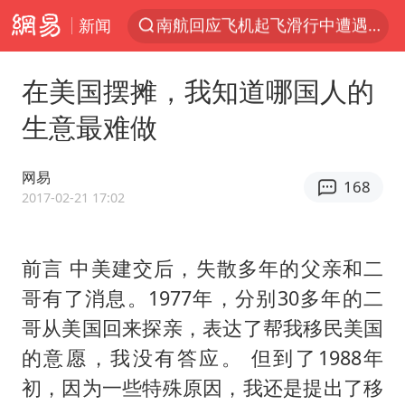
新闻
夏日经济乘热而上 消费市场向新而行
浙江省甬江发生2026年第1号洪水
在美国摆摊，我知道哪国人的
白海豚对华东华北影响会大于巴威
生意最难做
王传君 《披荆斩棘》
BLG经理辟谣Bin离队
网易
168
独闯南太行的失联女生最后轨迹已确认
2017-02-21 17:02
于东来回应胖东来近25年老店年底关闭
前言 中美建交后，失散多年的父亲和二
哈马斯称坚持加沙停火协议路线图
哥有了消息。1977年，分别30多年的二
香港刷新1884年以来最高气温纪录
哥从美国回来探亲，表达了帮我移民美国
上门女婿出轨女邻居多年被判重婚罪
的意愿，我没有答应。 但到了1988年
浙江近300条预警生效中 今夜大部暴雨
初，因为一些特殊原因，我还是提出了移