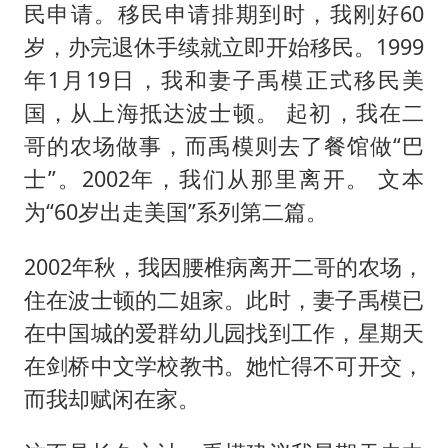
央视新主播李秋莹母校发文祝贺
民申请。移民申请排期到时，我刚好60
国足U17与阿森纳决赛取消 并列冠军
岁，办完退休手续就立即开始移民。1999
暑期研学游升温 在旅途中增长知识
年1月19日，我和妻子禹模正式移民美
国，从上海抵达波士顿。 起初，我在二
以军士兵把枪口对准中国记者
哥的农场做事，而禹模则去了餐馆做“巴
曹颖儿子首次演长剧
士”。2002年，我们从那里离开。 文本
“开学三件套”全线暴涨
为“60岁出走美国”系列第二篇。
总书记点赞的非遗苗绣焕发新生机
2002年秋，我因腰椎病离开二哥的农场，
住在波士顿的二姐家。此时，妻子禹模已
在中国城的爱群幼儿园找到工作，星期天
在剑桥中文学校教书。她忙得不可开交，
而我却赋闲在家。