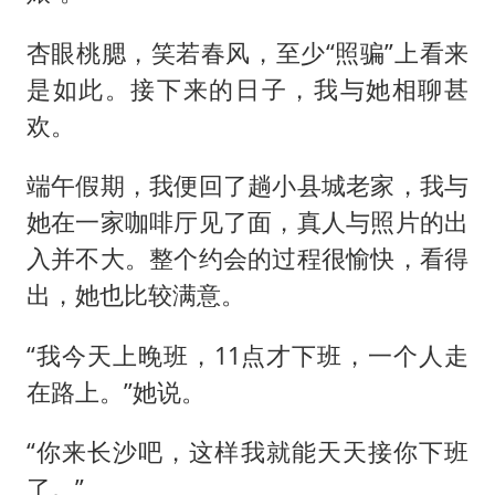
杏眼桃腮，笑若春风，至少“照骗”上看来
是如此。接下来的日子，我与她相聊甚
欢。
端午假期，我便回了趟小县城老家，我与
她在一家咖啡厅见了面，真人与照片的出
入并不大。整个约会的过程很愉快，看得
出，她也比较满意。
“我今天上晚班，11点才下班，一个人走
在路上。”她说。
“你来长沙吧，这样我就能天天接你下班
了。”