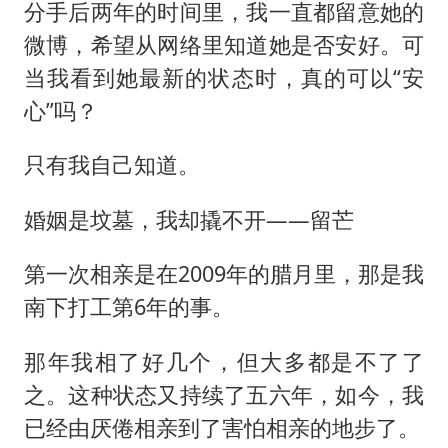
分手后两年的时间里，我一直都留意她的
微博，希望从网络里知道她是否安好。可
当我看到她最新的状态时，真的可以“安
心”吗？
只有我自己知道。
婚姻是坟墓，我却撬不开——留芒
第一次相亲是在2009年的腊月里，那是我
南下打工第6年的事。
那年我相了好几个，但大多都是不了了
之。这种状态又持续了五六年，如今，我
已经由厌倦相亲到了害怕相亲的地步了。