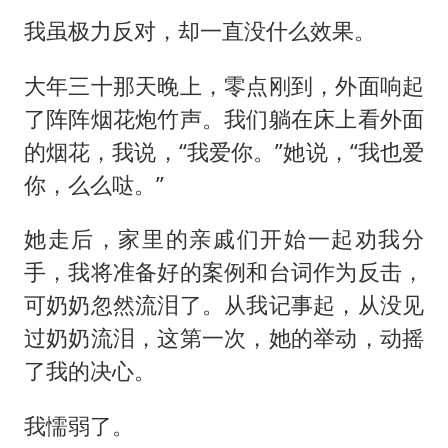
我虽极力反对，却一直没什么效果。
大年三十那天晚上，零点刚到，外面响起
了阵阵烟花炮竹声。我们躺在床上看外面
的烟花，我说，“我爱你。”她说，“我也爱
你，么么哒。”
她走后，家里的亲戚们开始一起劝我分
手，我将准备好的案例和台词作为反击，
可奶奶忽然流泪了。从我记事起，从没见
过奶奶流泪，这第一次，她的举动，动摇
了我的决心。
我懦弱了。