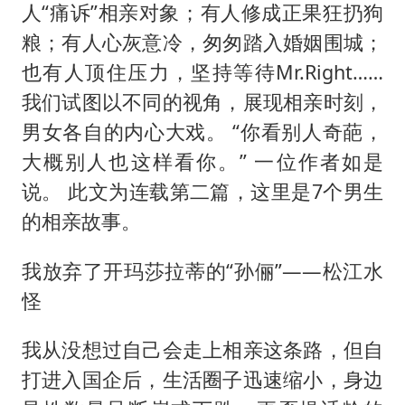
“不怕六爷挂得多 就怕六爷挂一颗”
人“痛诉”相亲对象；有人修成正果狂扔狗
牛津大学一纸声明甩不了锅
粮；有人心灰意冷，匆匆踏入婚姻围城；
网传《披荆斩棘2026》名单
也有人顶住压力，坚持等待Mr.Right……
我们试图以不同的视角，展现相亲时刻，
新疆景区自驾服务费改为按车收费
男女各自的内心大戏。 “你看别人奇葩，
女主硬加吻戏短剧已下架
大概别人也这样看你。” 一位作者如是
浙江台州《告全体市民书》
说。 此文为连载第二篇，这里是7个男生
香港宏福苑火灾或由烟头引起
的相亲故事。
人民的健康、体质、幸福一脉相承
我放弃了开玛莎拉蒂的“孙俪”——松江水
怪
我从没想过自己会走上相亲这条路，但自
打进入国企后，生活圈子迅速缩小，身边