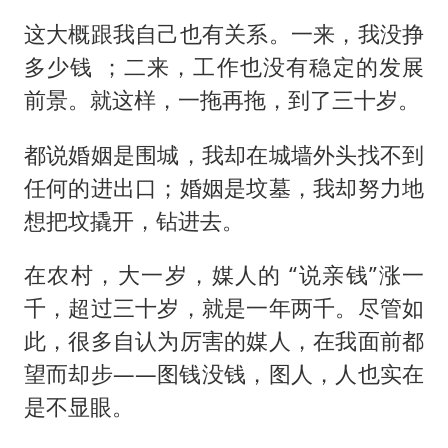
这大概跟我自己也有关系。一来，我没挣
多少钱 ；二来，工作也没有稳定的发展
前景。就这样，一拖再拖，到了三十岁。
都说婚姻是围城，我却在城墙外头找不到
任何的进出口；婚姻是坟墓，我却努力地
想把坟撬开，钻进去。
在农村，大一岁，媒人的 “说亲钱”涨一
千，超过三十岁，就是一年两千。尽管如
此，很多自认为厉害的媒人，在我面前都
望而却步——图钱没钱，图人，人也实在
是不显眼。