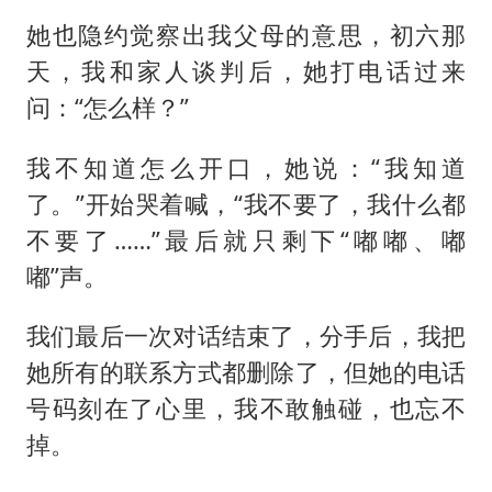
她也隐约觉察出我父母的意思，初六那
天，我和家人谈判后，她打电话过来
问：“怎么样？”
我不知道怎么开口，她说：“我知道
了。”开始哭着喊，“我不要了，我什么都
不要了……”最后就只剩下“嘟嘟、嘟
嘟”声。
我们最后一次对话结束了，分手后，我把
她所有的联系方式都删除了，但她的电话
号码刻在了心里，我不敢触碰，也忘不
掉。