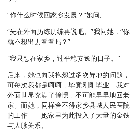
“你什么时候回家乡发展？”她问。
“先在外面历练历练再说吧。”我问她，“你
就不想出去看看吗？”
“我只想在家乡，过平稳安逸的日子。”
后来，她也向我抱怨过多次异地的问题，
可每次我都是呵呵，毕竟刚刚毕业，我对
外面世界充满了憧憬，不可能早早地回老
家。而她，同样舍不得家乡县城人民医院
的工作——她家里为此投入了大量的金钱
与人脉关系。