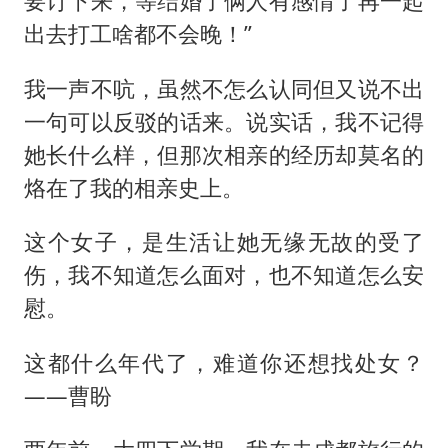
要订下来，等结婚了俩人有感情了再一起
出去打工啥都不会晚！”
我一声不吭，虽然不怎么认同但又说不出
一句可以反驳的话来。说实话，我不记得
她长什么样，但那次相亲的经历却莫名的
烙在了我的相亲史上。
这个女子，是生活让她无缘无故的受了
伤，我不知道怎么面对，也不知道怎么安
慰。
这都什么年代了，难道你还想找处女？
——曹盼