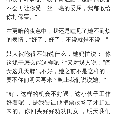
不会再让你受一丝一毫的委屈，我都敢给
你打保票。”
在更暗的夜色中，我还是瞧见了她不耐烦
的表情，“好了，好了，不说就是不说。”
媒人被呛得不知说什么，她妈忙说：“你
这妮子怎么能这样呢？”又对媒人说：“闺
女这几天脾气不好，她之前不是这样的，
要不你们明天再来？晚上我们说说她。”
“好，这样的机会不好遇，这小伙子工作
好着呢 ，是我硬让他把票改签了才赶过
来的。你回头好好劝劝闺女 ，明天我们