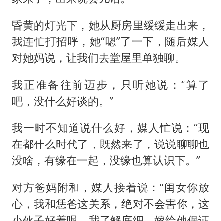
昏黄的灯光下，她从厨房里缓缓走出来，
我连忙打招呼，她“嗯”了一下，随后媒人
对她妈说，让我们去堂屋里单独聊。
我正准备往前迈步，只听她说：“算了
吧，没什么好谈的。”
我一时不知道说什么好，媒人忙说：“现
在都什么时代了，既然来了，说说聊聊也
没啥，有缘在一起，没缘也算认识下。”
对方爸妈附和，媒人接着说：“闺女你放
心，我和恁爸这关系，绝对不会害你，这
小伙子好着呢，我了解底细，嫁给他保证