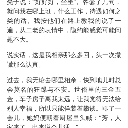
凳子说：“好好好，坐坐”。客套了几句，
就问我在哪上班，什么工作，待遇如何之
类的话。我按他们在路上教我的说了一
遍，从二老的表情中，隐约能感觉可能问
题不大。
说实话，这是我相亲那么多回，头一次撒
谎那么认真。
过去，我无论去哪里相亲，快到地儿时总
会莫名的狂躁与不安。世俗里的三金五
金，车子房子离我太远，让我觉得无法给
别人幸福，所以只能佯装着攀谈。聊了一
会儿，她妈便朝着厨屋里头喊：“芳，人
家来了，出来说会儿话。”