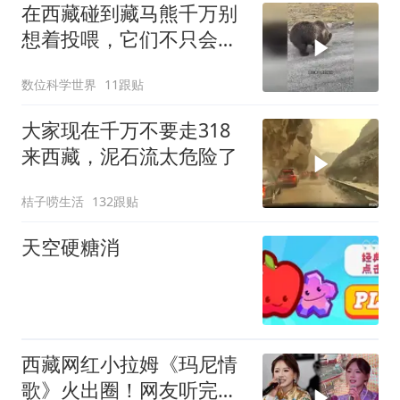
在西藏碰到藏马熊千万别
想着投喂，它们不只会吃
素
数位科学世界
11跟贴
大家现在千万不要走318
来西藏，泥石流太危险了
桔子唠生活
132跟贴
天空硬糖消
西藏网红小拉姆《玛尼情
歌》火出圈！网友听完想