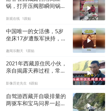
锅，打开压阀那瞬间锅盖
弹飞了
新观在线
1跟贴
中国唯一的女活佛，5岁
坐床17岁遭叛军挟持，漂
泊回国成西藏高官
趣闻乐翻天
1跟贴
2021年西藏原住民小伙，
亲自揭露天葬过程，常人
看后难以接受！
影像历史先生
6跟贴
自驾游西藏开自吸排量的
两驱车和宝马问界一起走
藏区大山里的窄路