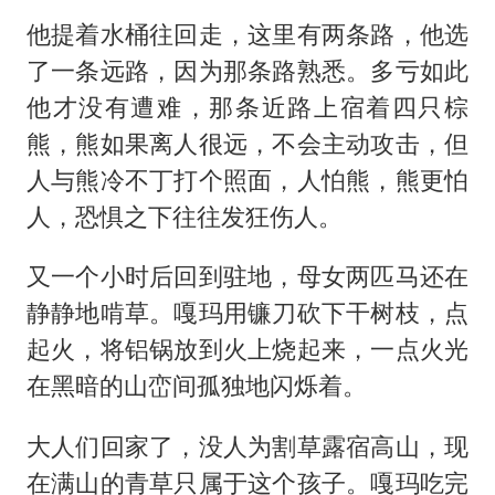
他提着水桶往回走，这里有两条路，他选
了一条远路，因为那条路熟悉。多亏如此
他才没有遭难，那条近路上宿着四只棕
熊，熊如果离人很远，不会主动攻击，但
人与熊冷不丁打个照面，人怕熊，熊更怕
人，恐惧之下往往发狂伤人。
又一个小时后回到驻地，母女两匹马还在
静静地啃草。嘎玛用镰刀砍下干树枝，点
起火，将铝锅放到火上烧起来，一点火光
在黑暗的山峦间孤独地闪烁着。
大人们回家了，没人为割草露宿高山，现
在满山的青草只属于这个孩子。嘎玛吃完