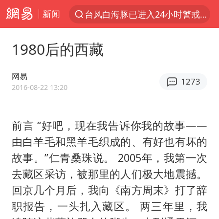
新闻
台风白海豚已进入24小时警戒线
“电影+”如何激发千亿级消费新活力？
1980后的西藏
泉州市委书记张毅恭被查
秘鲁和墨西哥宣布恢复外交关系
网易
1273
沙特土耳其巴基斯坦签署共同防务协议
2016-08-22 13:20
多地严查未成年飙车炸街
前言 “好吧，现在我告诉你我的故事——
泰国校园枪击事件已致8死30余伤
由白羊毛和黑羊毛织成的、有好也有坏的
中医教你一招提升气血
故事。”仁青桑珠说。 2005年，我第一次
上海：台风白海豚或将带来龙卷风
去藏区采访，被那里的人们极大地震撼。
全球首个长时储能一体化产业园量产
回京几个月后，我向《南方周末》打了辞
四川宜宾市高县4.9级地震致1人死亡
职报告，一头扎入藏区。 两三年里，我