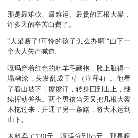
那是最难砍、最难运、最贵的五根大梁，
许多天的辛苦白费了。
“大梁断了!可怜的孩子怎么办啊!”山下一
个大人失声喊道。
嘎玛穿着红色的粗羊毛藏袍，脸上脏得一
塌糊涂，头发乱成干草
。他看
（注释4）
了看山坡下，擦擦汗，转身回到山上，继
续挥动斧头。两个男孩当天又把几根大梁
木拖过来，开通了另一条路，将大木运到
山下。
木料卖了130元，嘎玛分到65元，那是嘎