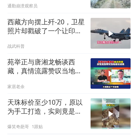
通勤崩溃观察员
西藏方向摆上歼-20，卫星
照片却戳破了一个让印度
更难受的事实：对面来的
战武科普
居然是“四手”老机
苑举正与唐湘龙畅谈西
藏，真情流露赞叹当地建
设成果
家居老余
天珠标价至少10万，原以
为手工打造，实则竟是机
器制作！
爆笑奇葩哥
1跟贴