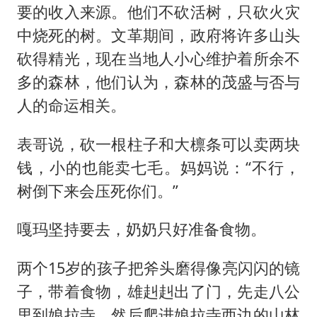
要的收入来源。他们不砍活树，只砍火灾
中烧死的树。文革期间，政府将许多山头
砍得精光，现在当地人小心维护着所余不
多的森林，他们认为，森林的茂盛与否与
人的命运相关。
表哥说，砍一根柱子和大檩条可以卖两块
钱，小的也能卖七毛。妈妈说：“不行，
树倒下来会压死你们。”
嘎玛坚持要去，奶奶只好准备食物。
两个15岁的孩子把斧头磨得像亮闪闪的镜
子，带着食物，雄赳赳出了门，先走八公
里到娘拉寺，然后爬进娘拉寺西边的山林