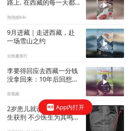
路上. 在西藏的每一天都
是开心快乐的
泡泡姐kiki
9月进藏｜走进西藏，赴
一场雪山之约
云牧趣旅行
李要得回应去西藏一分钱
没拿回来：10年后回想，
经历远比50万值钱
星视频
App内打开
2岁患儿就诊死亡首诊医
生获刑 不少医生为其鸣不
平