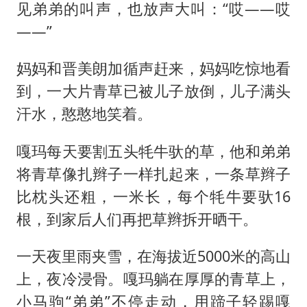
见弟弟的叫声，也放声大叫：“哎——哎
——”
妈妈和晋美朗加循声赶来，妈妈吃惊地看
到，一大片青草已被儿子放倒，儿子满头
汗水，憨憨地笑着。
嘎玛每天要割五头牦牛驮的草，他和弟弟
将青草像扎辫子一样扎起来，一条草辫子
比枕头还粗，一米长，每个牦牛要驮16
根，到家后人们再把草辫拆开晒干。
一天夜里雨夹雪，在海拔近5000米的高山
上，夜冷浸骨。嘎玛躺在厚厚的青草上，
小马驹“弟弟”不停走动，用蹄子轻踢嘎