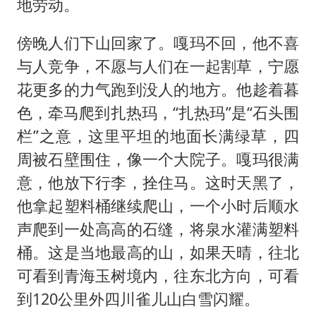
地劳动。
傍晚人们下山回家了。嘎玛不回，他不喜
与人竞争，不愿与人们在一起割草，宁愿
花更多的力气跑到没人的地方。他趁着暮
色，牵马爬到扎热玛，“扎热玛”是“石头围
栏”之意，这里平坦的地面长满绿草，四
周被石壁围住，像一个大院子。嘎玛很满
意，他放下行李，拴住马。这时天黑了，
他拿起塑料桶继续爬山，一个小时后顺水
声爬到一处高高的石缝，将泉水灌满塑料
桶。这是当地最高的山，如果天晴，往北
可看到青海玉树境内，往东北方向，可看
到120公里外四川雀儿山白雪闪耀。