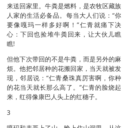
来送回家里。牛粪是燃料，是农牧区藏族
人家的生活必备品。每当大人们说：“你
要像嘎玛一样多好啊！”仁青就痛下决
心：下回也捡堆牛粪回来，让大伙儿瞧
瞧!
但他下次带回的不是牛粪，而是另外的麻
烦。他把邻居种的花搬回家，当天就被发
现，邻居说：“仁青桑珠真厉害啊，你种
的花当天就长那么高了。”仁青的脸烧起
来，红得像康巴人头上的红穗子。
3
嘎玛和表哥上了山，晚上住山洞里。从这