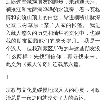
胜宏科技：股票交易异常波动
追随这些藏族朋友的脚步，来到通天河、
澜沧江和拉萨河哗哗的水流旁，看卡瓦格
老中医：立秋后养心是关键
博和贡嘎山顶上的白雪，钻进横断山脉深
未成年顶特警车烧胎被罚
处或玉树草原上某户人家的帐篷。 我进
我国外贸延续良好增长态势
入藏人悠久的历史和灿烂的文化中，也跟
东航：国内客票提前14天免费退改
我的朋友回顾他们的成长岁月。 我是一
欧阳娜娜窦靖童好搭
个汉人，但我到藏区所做的与这些朋友没
河南将重点打击十类新型黑恶犯罪
什么两样：先找到信仰，再寻找未来。
夯实基础开新局
此文为《藏人传奇》连载第六篇。
1
宗教与文化是缓慢地深入人的心灵，可政
治总是一夜之间就改变了人的命运。