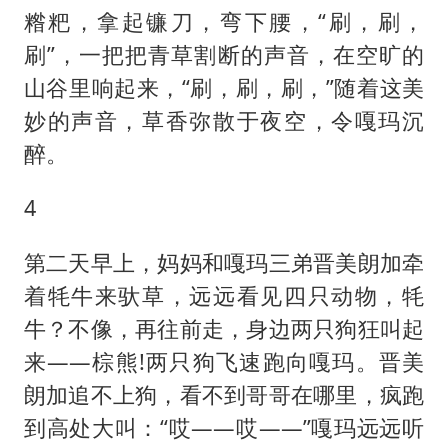
糌粑，拿起镰刀，弯下腰，“刷，刷，
刷”，一把把青草割断的声音，在空旷的
山谷里响起来，“刷，刷，刷，”随着这美
妙的声音，草香弥散于夜空，令嘎玛沉
醉。
4
第二天早上，妈妈和嘎玛三弟晋美朗加牵
着牦牛来驮草，远远看见四只动物，牦
牛？不像，再往前走，身边两只狗狂叫起
来——棕熊!两只狗飞速跑向嘎玛。晋美
朗加追不上狗，看不到哥哥在哪里，疯跑
到高处大叫：“哎——哎——”嘎玛远远听