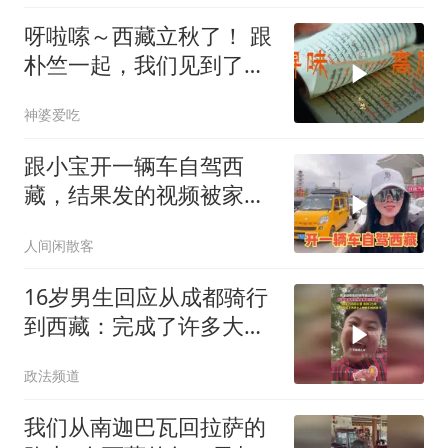
呀啦嗦～西藏立秋了！ 跟
朴竺一起，我们见到了好
多高原的瑰宝。
神婆爱吃
跟小宝开一辆车自驾西
藏，结果发的视频被家人
看到，这下该怎么办
人间闲散客
16岁男生回应从成都骑行
到西藏：完成了许多大人
做不到的事
政法频道
我们从南迦巴瓦回拉萨的