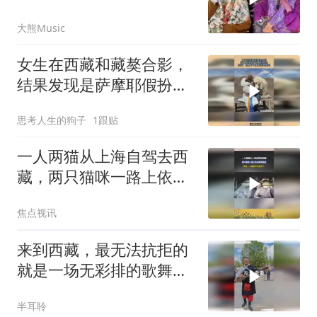
立刻订票去拉萨
大熊Music
女生在西藏和藏獒合影，
结果发现是萨摩耶假扮
的，网友：咧着个大嘴能
思考人生的狗子
1跟贴
是藏獒吗！
一人两猫从上海自驾去西
藏，两只猫咪一路上依旧
睡得香甜
焦点视讯
来到西藏，最无法抗拒的
就是一场无彩排的歌舞盛
宴
半耳聆