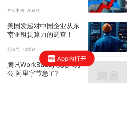
券商中国
76跟贴
美国发起对中国企业从东
南亚租赁算力的调查！
赶碳号
10跟贴
App内打开
腾讯WorkBuddy领跑AI办
公 阿里字节急了?
星火Ember
80跟贴
39万亿美元，风险越来越
高了！
米筐投资
595跟贴