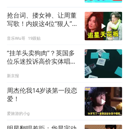
抢台词、搂女神、让周董
写歌！内娱这4位“狠人”，
硬是把追星玩成了爽文
音乐Wu哥
19跟贴
“挂羊头卖狗肉”？英国多
位乐迷投诉高价实体唱片
竟还不如数字版
新京报
周杰伦我14岁谈第一段恋
爱！
爱旅游的小g
明星翻唱差距：华晨宇动