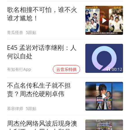
歌名相撞不可怕，谁不火
谁才尴尬！
青瓜怪兽
5跟贴
E45 孟岩对话李继刚：人
何以自处
00:12
有知有行App
云音乐特供
不点名传私生子就不担
责？周杰伦硬刚卓伟
慕容律师
5跟贴
周杰伦网络风波后现身澳