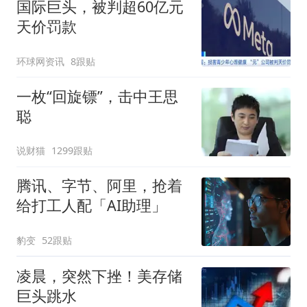
国际巨头，被判超60亿元
天价罚款
环球网资讯
8跟贴
一枚“回旋镖”，击中王思
聪
说财猫
1299跟贴
腾讯、字节、阿里，抢着
给打工人配「AI助理」
豹变
52跟贴
凌晨，突然下挫！美存储
巨头跳水