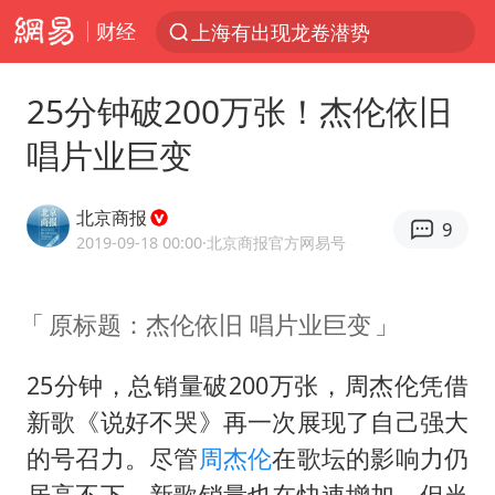
财经
上半年我国经营主体结构持续优化
王传君 《披荆斩棘》
25分钟破200万张！杰伦依旧
上海：5号线16号线浦江线全线停运
唱片业巨变
白海豚预计将在浙江苍南到三门一带登陆
今日15时起福州地铁高架区段停运
北京商报
9
国足U17与阿森纳决赛取消 并列冠军
2019-09-18 00:00
·北京商报官方网易号
王艺迪2-4不敌张本美和止步4强
原标题：杰伦依旧 唱片业巨变
上门女婿出轨女邻居多年被判重婚罪
2025年小学教师减少13.19万
25分钟，总销量破200万张，周杰伦凭借
王艺迪无缘横滨赛决赛
新歌《说好不哭》再一次展现了自己强大
泰国：高度重视中国游客旅游体验
的号召力。尽管
周杰伦
在歌坛的影响力仍
居高不下，新歌销量也在快速增加，但当