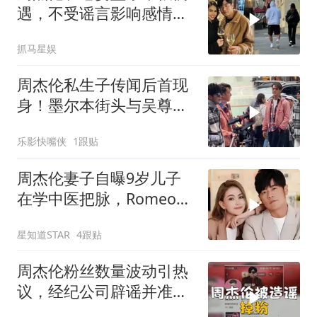
遇，不受谣言影响感情稳
定，昆凌少女感足
抓马星娱
周杰伦私生子传闻后首现
身！墨尔本街头与吴尊录
综艺，状态松弛到离谱
乐影快嘴侠
1跟贴
周杰伦妻子自曝9岁儿子
在学中医把脉，Romeo已
拜师
星知道STAR
4跟贴
周杰伦粉丝数量波动引热
议，经纪公司辟谣并准备
追责