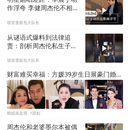
作浮夸 李健周杰伦不相上
下
寝室显眼包大队长
从谜语式爆料到法律追
责：剖析周杰伦私生子传
闻的翻车全程
寝室显眼包大队长
财富难买幸福：方媛39岁生日展豪门婚姻残酷
晓銊就是我
1跟贴
周杰伦和老婆墨尔本被偶