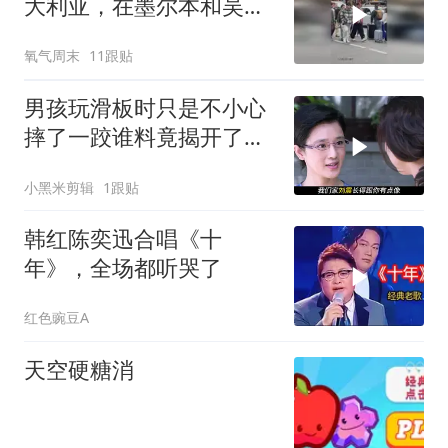
大利亚，在墨尔本和吴尊
一起录制节目，拍摄者：
氧气周末
11跟贴
真的太辛运了
男孩玩滑板时只是不小心
摔了一跤谁料竟揭开了惊
天隐藏20年的秘密
小黑米剪辑
1跟贴
韩红陈奕迅合唱《十
年》，全场都听哭了
红色豌豆A
天空硬糖消