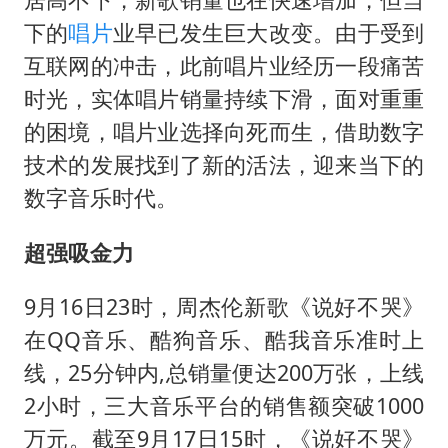
上海大部迎大暴雨
下的
唱片
业早已发生巨大改变。由于受到
《龙餐馆》 冲奖
互联网的冲击，此前唱片业经历一段痛苦
蒯曼挺进WTT横滨冠军赛女单四强
时光，实体唱片销量持续下滑，面对重重
以军士兵把枪口对准中国记者
的困境，唱片业选择向死而生，借助数字
笔试第一被劝弃考涉事副校长被撤职
技术的发展找到了新的活法，迎来当下的
白海豚5次眼壁置换
数字音乐时代。
构建更高水平的全民健身公共服务体系
超强吸金力
9月16日23时，周杰伦新歌《说好不哭》
在QQ音乐、酷狗音乐、酷我音乐准时上
线，25分钟内,总销量便达200万张，上线
2小时，三大音乐平台的销售额突破1000
万元。截至9月17日15时，《说好不哭》