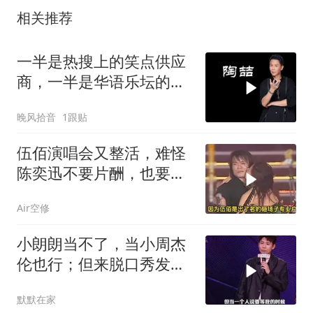
相关推荐
一半是热搜上的笑点供应
商，一半是华语乐坛的
R&B铺路人
晚风拾音
1跟贴
伍佰演唱会又整活，难怪
陈奕迅不要片酬，也要自
己租卡车撞他了
Air空修
小朗朗当不了，当小周杰
伦也行；但来脱口秀发
现，有人当小周杰伦了
默默在家