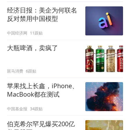
经济日报：美企为何联名
反对禁用中国模型
中国经济网
11跟贴
大瓶啤酒，卖疯了
斑马消费
6跟贴
苹果找上长鑫，iPhone、
MacBook都在测试
中国基金报
34跟贴
伯克希尔罕见爆买200亿