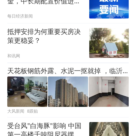
金，中长期配置价值进一
步凸显｜黄金早参
每日经济新闻
抵押安排为何重要买房决
策更稳妥？
和讯网
天花板钢筋外露、水泥一抠就掉 ，临沂一安置楼交房半年即被鉴定存安全隐患；楼体至今未加固，仍有居民常住
大风新闻
8跟贴
受台风"白海豚"影响 中国
第一高楼千吨阻尼器摆动