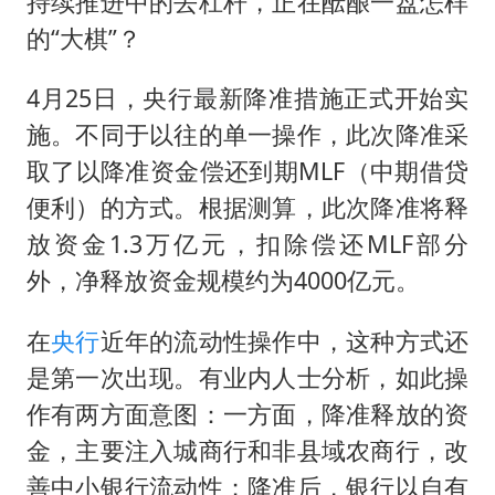
持续推进中的去杠杆，正在酝酿一盘怎样
面对面丨蔡磊：与渐冻症抗争 纵使不敌 也不屈服
的“大棋”？
5万小车卖不动 微型代步车集体遇冷
4月25日，央行最新降准措施正式开始实
NBA传奇教练老尼尔森去世
施。不同于以往的单一操作，此次降准采
手机真会“偷听”我们说话吗
取了以降准资金偿还到期MLF（中期借贷
上半年全球新能源乘用车销量1122万台
便利）的方式。根据测算，此次降准将释
放资金1.3万亿元，扣除偿还MLF部分
加沙约14万栋建筑被完全摧毁
外，净释放资金规模约为4000亿元。
从科技创新看开局起步的时与势
在
央行
近年的流动性操作中，这种方式还
是第一次出现。有业内人士分析，如此操
作有两方面意图：一方面，降准释放的资
金，主要注入城商行和非县域农商行，改
善中小银行流动性；降准后，银行以自有