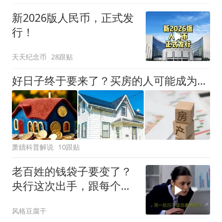
新2026版人民币，正式发
行！
天天纪念币
28跟贴
好日子终于要来了？买房的人可能成为人生赢家，唱衰的人会哭吗
萧鑟科普解说
10跟贴
老百姓的钱袋子要变了？
央行这次出手，跟每个人
有关
风格豆腐干