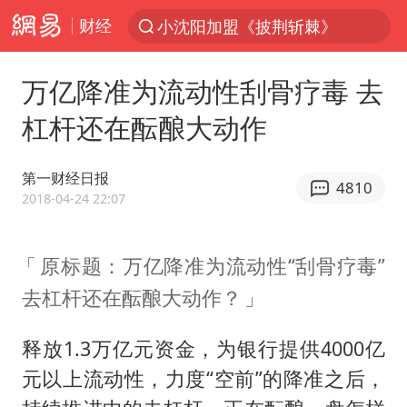
小沈阳加盟《披荆斩棘》
财经
台风“白海豚”登陆 各地各部门全力应对
万亿降准为流动性刮骨疗毒 去
白海豚雨量超越利奇马、巴威
杠杆还在酝酿大动作
人形机器人第一股
上海地铁4条线路全线停运
第一财经日报
4810
宇树申购 中一签有望赚20万元
2018-04-24 22:07
4.2平卫生间补漏注胶花1.55万
白海豚路径图
原标题：万亿降准为流动性“刮骨疗毒”
武汉3名城管协管员殴打摊主被刑拘
去杠杆还在酝酿大动作？
律师谈贾冰私人饭局被偷拍
释放1.3万亿元资金，为银行提供4000亿
男子结婚8年3个女儿都不是亲生
元以上流动性，力度“空前”的降准之后，
多地银行上调存款利率