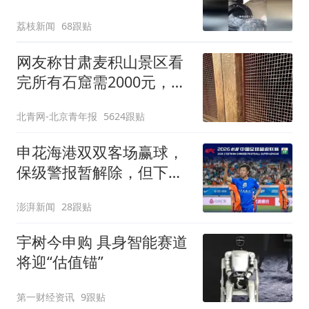
称是人为原因，从未见过
荔枝新闻
68跟贴
洗衣机自爆
网友称甘肃麦积山景区看
完所有石窟需2000元，景
区：部分石窟受特别保
北青网-北京青年报
5624跟贴
护，游客可按需买
申花海港双双客场赢球，
保级警报暂解除，但下一
轮才是生死战
澎湃新闻
28跟贴
宇树今申购 具身智能赛道
将迎“估值锚”
第一财经资讯
9跟贴