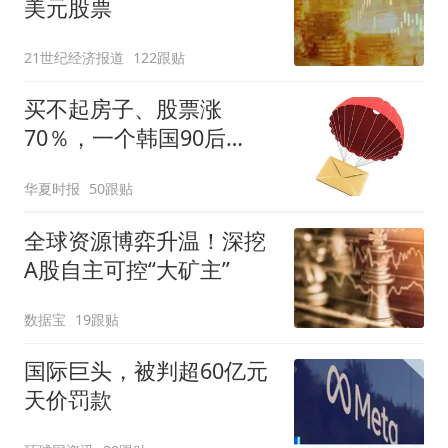
美元股票
21世纪经济报道
122跟贴
买不起房子、股票涨
70％，一个韩国90后
的“突围”
华夏时报
50跟贴
全球资源博弈升温！深挖
A股自主可控“大矿主”
数据宝
19跟贴
国际巨头，被判超60亿元
天价罚款