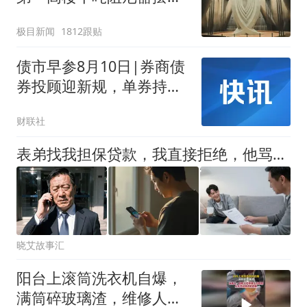
明显
极目新闻
1812跟贴
债市早参8月10日|券商债
券投顾迎新规，单券持仓
设25%红线；港交所五年
财联社
期国债期货首周成交逾1.3
万手
表弟找我担保贷款，我直接拒绝，他骂我无情无义，后来他跑路，银行找我，我笑道：没签过字啊，按正常流程报警吧
晓艾故事汇
阳台上滚筒洗衣机自爆，
满筒碎玻璃渣，维修人员