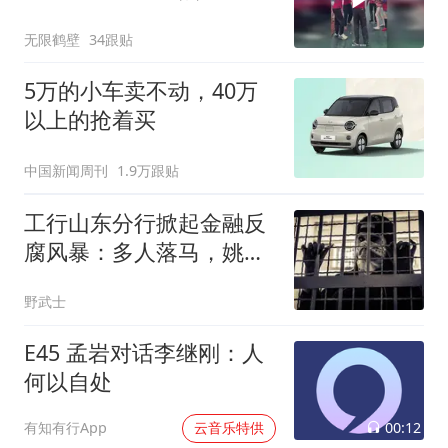
没有
无限鹤壁
34跟贴
5万的小车卖不动，40万
以上的抢着买
中国新闻周刊
1.9万跟贴
工行山东分行掀起金融反
腐风暴：多人落马，姚伟
新获刑12年
野武士
E45 孟岩对话李继刚：人
何以自处
00:12
有知有行App
云音乐特供