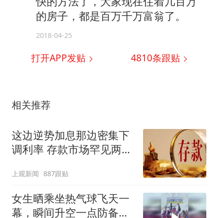
快的方法了，大家现在住着几百万
的房子，都是百万千万富翁了。
2018-04-25
打开APP发贴
4810
条跟贴
相关推荐
这边逆势加息那边密集下
调利率 存款市场罕见两极
分化
上观新闻
887跟贴
女生晒乘坐热气球飞天一
幕，瞬间升空一点防备都