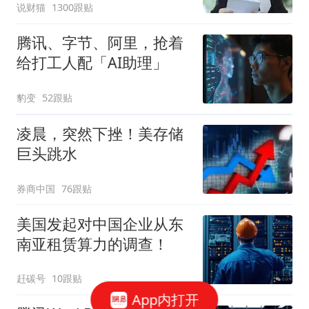
说财猫
1300跟贴
腾讯、字节、阿里，抢着
给打工人配「AI助理」
豹变
52跟贴
凌晨，突然下挫！美存储
巨头跳水
券商中国
76跟贴
美国发起对中国企业从东
南亚租赁算力的调查！
赶碳号
10跟贴
App内打开