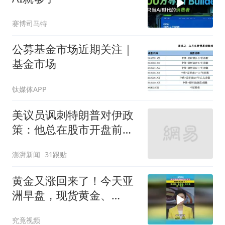
赛博司马特
公募基金市场近期关注｜
基金市场
钛媒体APP
美议员讽刺特朗普对伊政
策：他总在股市开盘前说
不打了
澎湃新闻
31跟贴
黄金又涨回来了！今天亚
洲早盘，现货黄金、
COMEX黄金盘中双双突破
究竟视频
4300美元！