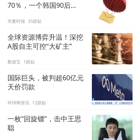
70％，一个韩国90后
的“突围”
华夏时报
35跟贴
全球资源博弈升温！深挖
A股自主可控“大矿主”
数据宝
1跟贴
国际巨头，被判超60亿元
天价罚款
环球网资讯
12跟贴
一枚“回旋镖”，击中王思
聪