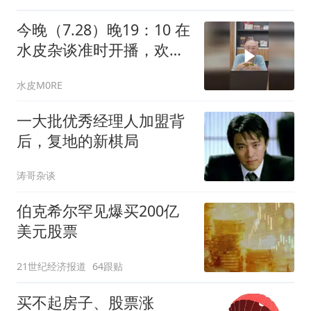
今晚（7.28）晚19：10 在
水皮杂谈准时开播，欢迎
大家走进水皮直播间
水皮M0RE
一大批优秀经理人加盟背
后，复地的新棋局
涛哥杂谈
伯克希尔罕见爆买200亿
美元股票
21世纪经济报道
64跟贴
买不起房子、股票涨