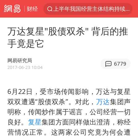
财经
上半年我国经营主体结构持续优化
《披荆斩棘2026》阵容官宣
万达复星"股债双杀" 背后的推
杭州机场已取消航班388架次
手竟是它
浙江省委书记：该停下的坚决停下来
中国籍豪华游艇富商之子在泰国被杀
网易研究局
6779
白海豚北上或致京津冀暴雨
2017-06-23 10:04
上海有出现龙卷潜势
6月22日，受市场传闻影响，万达与复星
新疆一婚礼线上邀请引热议
双双遭遇“股债双杀”。对此，
万达
集团声
广西公开征集涉黑涉恶犯罪线索
明称，传闻炒作属于谣言，公司经营一切
中国第1高楼阻尼器摆动明显
良好。
复星
集团方面同样做出澄清，称经
上海大部迎大暴雨
营情况正常。这两家公司究竟为何会遭