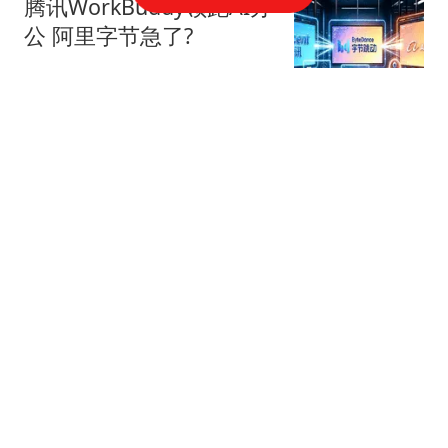
腾讯WorkBuddy领跑AI办
公 阿里字节急了?
星火Ember
80跟贴
39万亿美元，风险越来越
高了！
米筐投资
595跟贴
官方回应西安国企拖欠工
程款：正督促整改
经理人杂志
49跟贴
统一冰火两重天：方便面
独撑，饮料全面失速