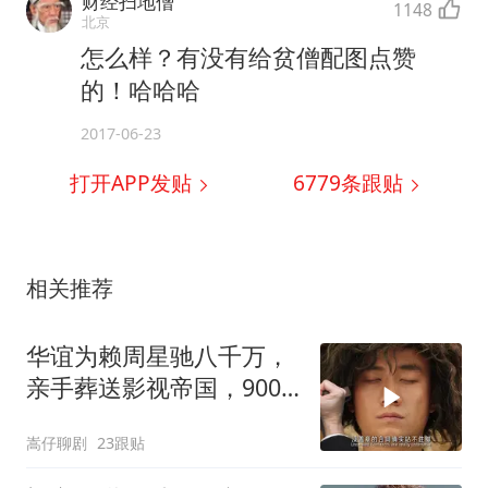
财经扫地僧
1148
北京
怎么样？有没有给贫僧配图点赞
的！哈哈哈
2017-06-23
打开APP发贴
6779
条跟贴
相关推荐
华谊为赖周星驰八千万，
亲手葬送影视帝国，900
亿灰飞烟灭
嵩仔聊剧
23跟贴