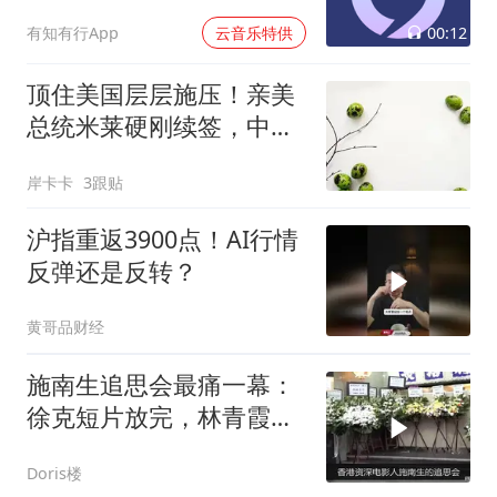
00:12
有知有行App
云音乐特供
顶住美国层层施压！亲美
总统米莱硬刚续签，中阿
货币互换到底有多硬核？
岸卡卡
3跟贴
沪指重返3900点！AI行情
反弹还是反转？
黄哥品财经
施南生追思会最痛一幕：
徐克短片放完，林青霞起
身只说了一句话
Doris楼