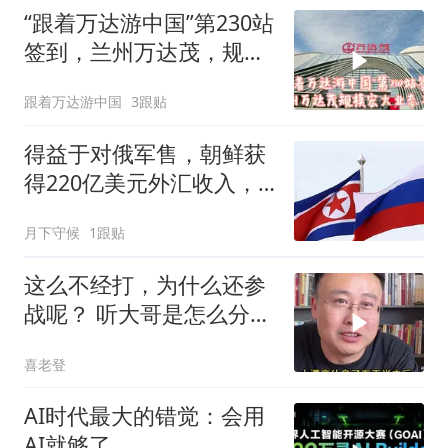
“跟着万达游中国”第230站
签到，兰州万达茂，规模
极为庞大
跟着万达游中国
3跟贴
得益于对俄军售，朝鲜获
得220亿美元外汇收入，
专家：像中彩票
月下守候
1跟贴
这么不经打，为什么还参
战呢？ 听大哥是怎么分析
的
喜老登
AI时代最大的错觉：会用
AI就够了