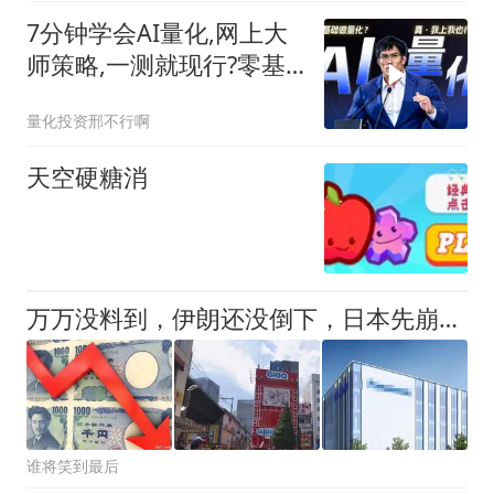
7分钟学会AI量化,网上大
师策略,一测就现行?零基
础小白也能学会,普通人做
量化投资邢不行啊
量化的最优方案?不用装
Python,不用写代码,一样
天空硬糖消
能回测? | 量化
万万没料到，伊朗还没倒下，日本先崩溃了，日专家：中国在搞鬼！
谁将笑到最后