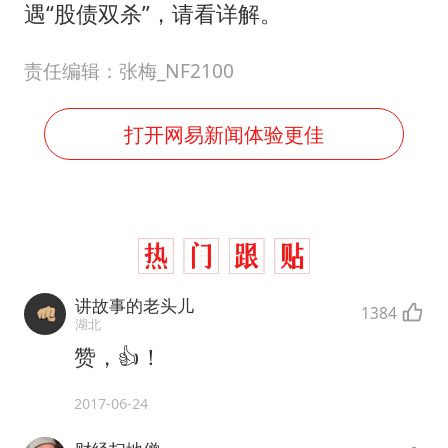
国足U17与阿森纳决赛取消 并列冠军
遇“股债双杀”，请看详解。
上门女婿出轨女邻居多年被判重婚罪
责任编辑：张梅_NF2100
构建更高水平的全民健身公共服务体系
王艺迪2-4不敌张本美和止步4强
打开网易新闻体验更佳
司机见竹子晃动紧急停车救下全车人
灌溉水坝被隔成鱼塘 村民投诉20余年
奋力开创中国式现代化建设新局面
讲故事的老头儿
1384
湖北
赞，👍！
2017-06-24