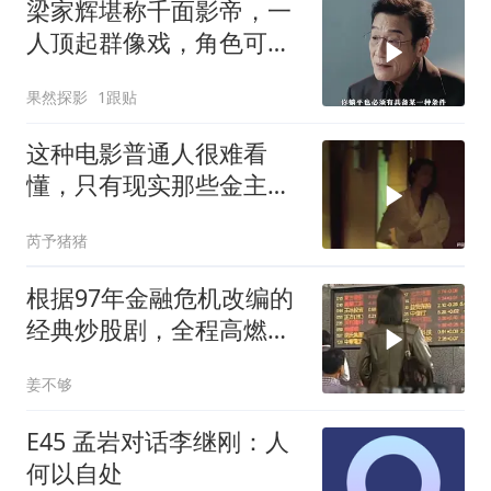
梁家辉堪称千面影帝，一
人顶起群像戏，角色可塑
性超强
果然探影
1跟贴
这种电影普通人很难看
懂，只有现实那些金主看
了谁都懂
芮予猪猪
根据97年金融危机改编的
经典炒股剧，全程高燃毫
无尿点！
姜不够
E45 孟岩对话李继刚：人
何以自处