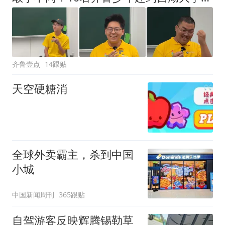
齐鲁壹点
14跟贴
天空硬糖消
全球外卖霸主，杀到中国
小城
中国新闻周刊
365跟贴
自驾游客反映辉腾锡勒草