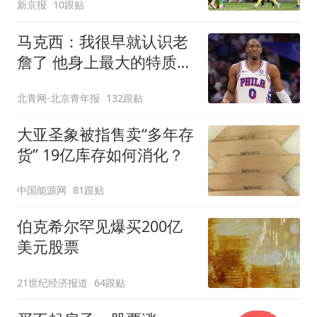
新京报
10跟贴
马克西：我很早就认识老
詹了 他身上最大的特质就
是谦逊
北青网-北京青年报
132跟贴
大亚圣象被指售卖“多年存
货” 19亿库存如何消化？
中国能源网
81跟贴
伯克希尔罕见爆买200亿
美元股票
21世纪经济报道
64跟贴