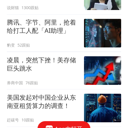
说财猫
1300跟贴
腾讯、字节、阿里，抢着
给打工人配「AI助理」
豹变
52跟贴
凌晨，突然下挫！美存储
巨头跳水
券商中国
76跟贴
美国发起对中国企业从东
南亚租赁算力的调查！
赶碳号
10跟贴