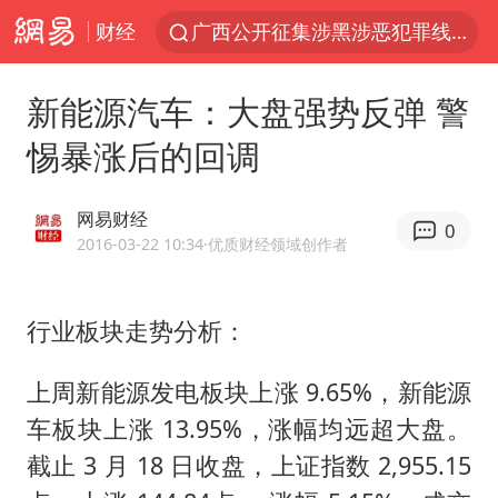
财经
广西公开征集涉黑涉恶犯罪线索
白海豚将给京津冀带来大暴雨
新能源汽车：大盘强势反弹 警
中国籍豪华游艇富商之子在泰国被杀
惕暴涨后的回调
上海中心千吨“镇楼神器”摆动明显
浙江省委书记王浩再调度：该停下的坚决停下来，让社会面静下来
网易财经
0
《披荆斩棘2026》阵容官宣
2016-03-22 10:34
·优质财经领域创作者
以军士兵把枪口对准中国记者
行业板块走势分析：
国足U17与阿森纳决赛取消 并列冠军
上门女婿出轨女邻居多年被判重婚罪
上周新能源发电板块上涨 9.65%，新能源
《龙餐馆》 冲奖
车板块上涨 13.95%，涨幅均远超大盘。
笔试第一被劝弃考涉事副校长被撤职
截止 3 月 18 日收盘，上证指数 2,955.15