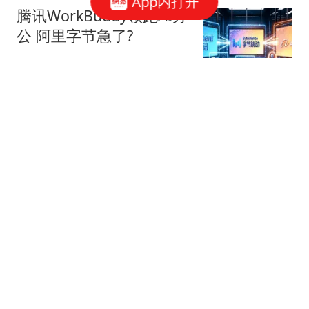
App内打开
腾讯WorkBuddy领跑AI办
公 阿里字节急了?
星火Ember
80跟贴
39万亿美元，风险越来越
高了！
米筐投资
595跟贴
官方回应西安国企拖欠工
程款：正督促整改
经理人杂志
49跟贴
统一冰火两重天：方便面
独撑，饮料全面失速