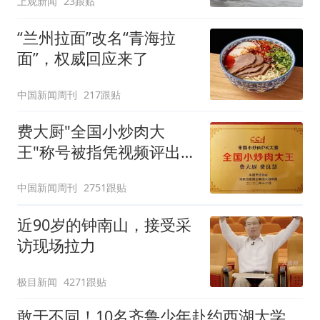
上观新闻
23跟贴
“兰州拉面”改名“青海拉
面”，权威回应来了
中国新闻周刊
217跟贴
费大厨"全国小炒肉大
王"称号被指凭视频评出
官方回应
中国新闻周刊
2751跟贴
近90岁的钟南山，接受采
访现场拉力
极目新闻
4271跟贴
敢于不同！10名齐鲁少年赴约西湖大学！他们是谁？为何而选？