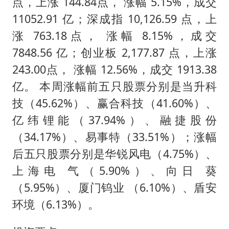
构建更高水平的全民健身公共服务体系
点，上涨 144.84点， 涨幅 5.15%，成交
11052.91 亿；深成指 10,126.59 点，上
香港高温刷新历史纪录
涨 763.18点， 涨幅 8.15%，成交
灌溉水坝被隔成鱼塘 村民投诉20余年
7848.56 亿；创业板 2,177.87 点，上涨
韩军前线部队连曝丑闻
243.00点， 涨幅 12.56%，成交 1913.38
上海有出现龙卷潜势
亿。 本周涨幅前五只股票分别是当升科
奋力开创中国式现代化建设新局面
技（45.62%）、赢合科技（41.60%）、
亿纬锂能（37.94%）、融捷股份
（34.17%）、易事特（33.51%）；涨幅
后五只股票分别是华锐风电（4.75%）、
上海电 气（5.90%）、向日 葵
（5.95%）、厦门钨业 （6.10%）、盾安
环境（6.13%）。