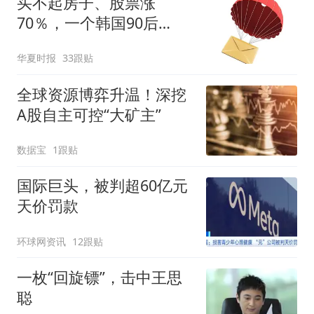
买不起房子、股票涨
70％，一个韩国90后
的“突围”
华夏时报
33跟贴
全球资源博弈升温！深挖
A股自主可控“大矿主”
数据宝
1跟贴
国际巨头，被判超60亿元
天价罚款
环球网资讯
12跟贴
一枚“回旋镖”，击中王思
聪