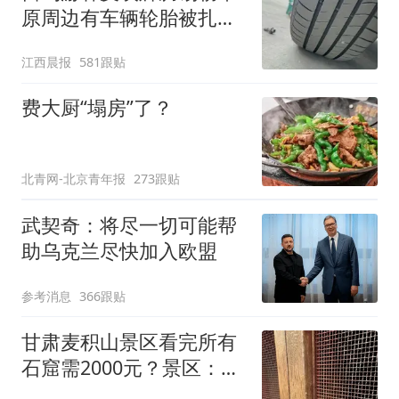
原周边有车辆轮胎被扎，
修理店铺换胎价格高达千
江西晨报
581跟贴
元，官方发布情况通报
费大厨“塌房”了？
北青网-北京青年报
273跟贴
武契奇：将尽一切可能帮
助乌克兰尽快加入欧盟
参考消息
366跟贴
甘肃麦积山景区看完所有
石窟需2000元？景区：部
分石窟受特别保护，游客