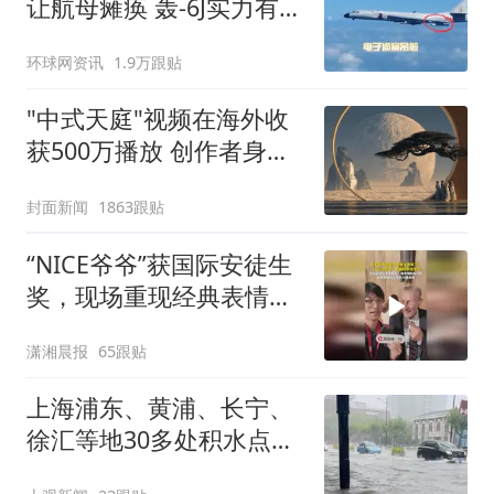
让航母瘫痪 轰-6J实力有多
强？
环球网资讯
1.9万跟贴
"中式天庭"视频在海外收
获500万播放 创作者身份
披露
封面新闻
1863跟贴
“NICE爷爷”获国际安徒生
奖，现场重现经典表情
包，向中国粉丝问好
潇湘晨报
65跟贴
上海浦东、黄浦、长宁、
徐汇等地30多处积水点正
在抢排