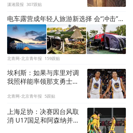
潇湘晨报
307跟贴
可按需买
电车露营成年轻人旅游新选择 会“冲击”传统住宿业吗？
北青网-北京青年报
159跟贴
埃利斯：如果与库里对调
我照样能率领那支勇士取
得现在的成就
北青网-北京青年报
5跟贴
上海足协：决赛因台风取
消 U17国足和阿森纳并列
冠军