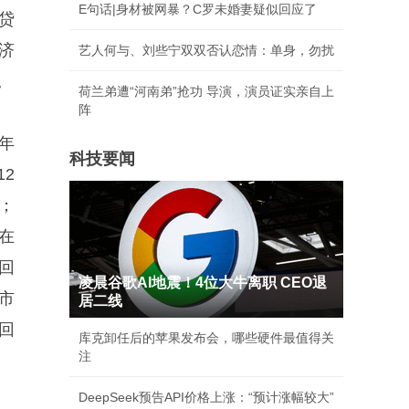
E句话|身材被网暴？C罗未婚妻疑似回应了
贷
济
艺人何与、刘些宁双双否认恋情：单身，勿扰
。
荷兰弟遭“河南弟”抢功 导演，演员证实亲自上
阵
年
科技要闻
2
；
在
回
凌晨谷歌AI地震！4位大牛离职 CEO退
市
居二线
回
库克卸任后的苹果发布会，哪些硬件最值得关
注
DeepSeek预告API价格上涨：“预计涨幅较大”