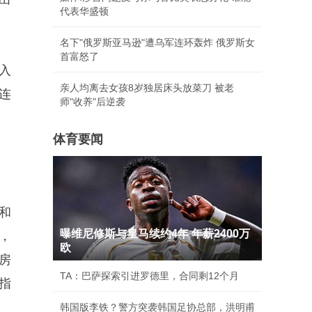
代表华盛顿
名下"俄罗斯亚马逊"遭乌军连环轰炸 俄罗斯女
首富怒了
入
亲人均离去女孩8岁独居床头放菜刀 被老
连
师"收养"后逆袭
体育要闻
和
曝维尼修斯与皇马续约4年 年薪2400万
，
欧
房
TA：巴萨探索引进罗德里，合同剩12个月
指
韩国版李铁？警方突袭韩国足协总部，洪明甫