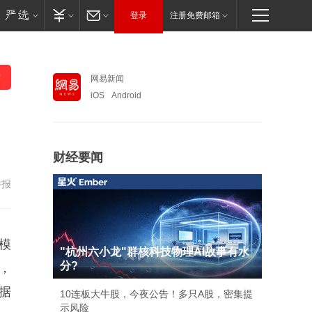
登录
注册免费邮箱
网易新闻
iOS
Android
财经要闻
举报
模
"杭州六小龙"群核科技物理AI故事有水
分?
，
据
10连板大牛股，今夜公告！多只A股，密集提
示风险