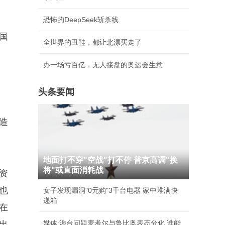
恐怖的DeepSeek斩杀线
国
全世界的丑鞋，都让北漂买走了
办一场亏百亿，无人接盘的奥运会生意
头条要闻
造
地面打不穿"空战"打不停 普京高调"换
将"或直面消耗战
资
也
女子发现漏洞"0元购"3千台电器 家中堆满快
递箱
在
媒体:涉台问题麦考尔与鲁比奥表态分化 谁能
出