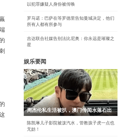
以犯罪嫌疑人身份被传唤
罗马诺：巴萨在等罗德里告知曼城决定，他们
羸
所有人都有所参与
端
吉达联合社媒告别法比尼奥：你永远是璀璨之
的
星
刺
娱乐要闻
的
周杰伦私生活被扒，澳门传闻水落石出
这
陈凯琳儿子影院被泼汽水，管教孩子虎一点也
无妨！