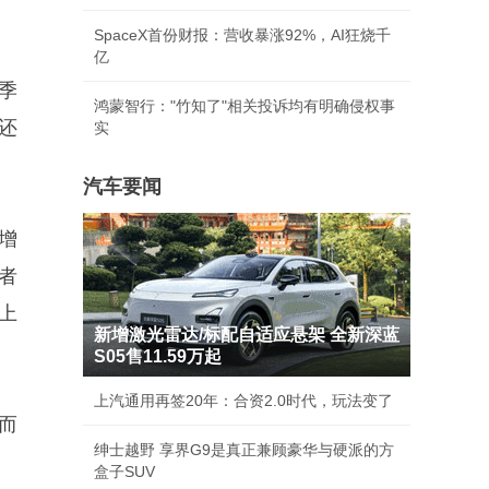
SpaceX首份财报：营收暴涨92%，AI狂烧千
亿
季
鸿蒙智行："竹知了"相关投诉均有明确侵权事
还
实
汽车要闻
增
者
上
新增激光雷达/标配自适应悬架 全新深蓝
S05售11.59万起
上汽通用再签20年：合资2.0时代，玩法变了
而
绅士越野 享界G9是真正兼顾豪华与硬派的方
盒子SUV