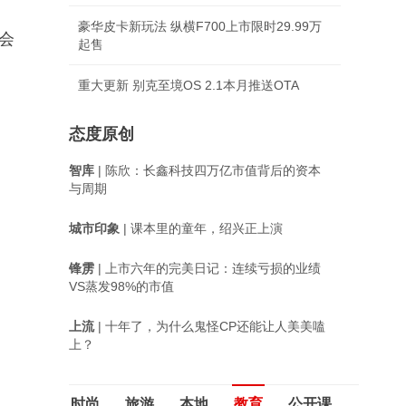
豪华皮卡新玩法 纵横F700上市限时29.99万
会
起售
重大更新 别克至境OS 2.1本月推送OTA
态度原创
智库
| 陈欣：长鑫科技四万亿市值背后的资本
与周期
城市印象
| 课本里的童年，绍兴正上演
锋雳
| 上市六年的完美日记：连续亏损的业绩
VS蒸发98%的市值
上流
| 十年了，为什么鬼怪CP还能让人美美嗑
上？
时尚
旅游
本地
教育
公开课