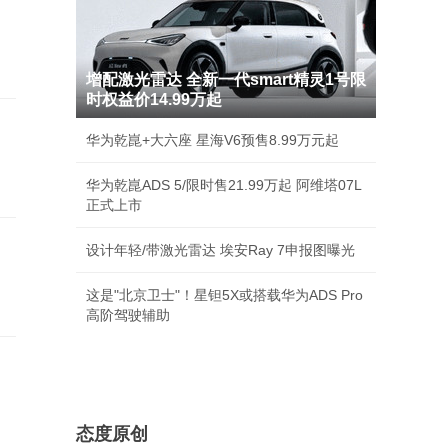
增配激光雷达 全新一代smart精灵1号限
时权益价14.99万起
华为乾崑+大六座 星海V6预售8.99万元起
华为乾崑ADS 5/限时售21.99万起 阿维塔07L
正式上市
设计年轻/带激光雷达 埃安Ray 7申报图曝光
这是"北京卫士"！星钽5X或搭载华为ADS Pro
高阶驾驶辅助
态度原创