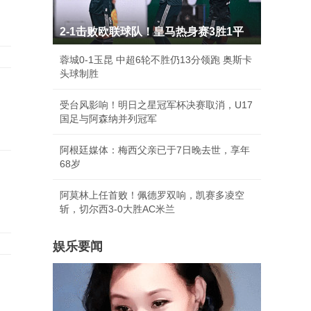
2-1击败欧联球队！皇马热身赛3胜1平
蓉城0-1玉昆 中超6轮不胜仍13分领跑 奥斯卡
头球制胜
受台风影响！明日之星冠军杯决赛取消，U17
国足与阿森纳并列冠军
阿根廷媒体：梅西父亲已于7日晚去世，享年
68岁
阿莫林上任首败！佩德罗双响，凯赛多凌空
斩，切尔西3-0大胜AC米兰
娱乐要闻