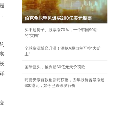
是
，
伯克希尔罕见爆买200亿美元股票
买不起房子、股票涨70％，一个韩国90后
的“突围”
约
全球资源博弈升温！深挖A股自主可控“大矿
，实
主”
长
国际巨头，被判超60亿元天价罚款
详
药捷安康首款创新药获批，去年股价曾暴涨超
600港元，如今已跌破发行价
交