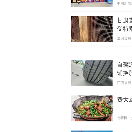
中国新闻周刊
甘肃
受特
潇湘晨报 20
自驾
铺换
江西晨报 20
费大
北青网-北京