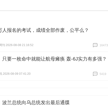
万人报名的考试，成绩全部作废，公平么？
 2026-08-08 21:16:52
16473
跟贴
16473
丨只要一枚命中就能让航母瘫痪 轰-6J实力有多强？
026-08-09 07:41:20
5419
跟贴
5419
：波兰总统向乌总统发出最后通牒