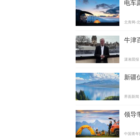
电车
北青网-北京
牛津
潇湘晨报 20
新疆
界面新闻 20
领导
中国青年报 2