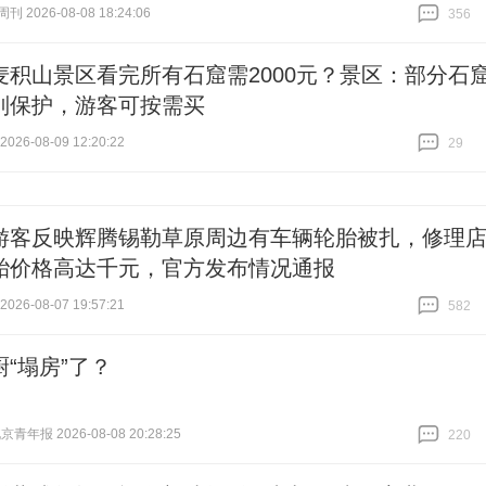
 2026-08-08 18:24:06
356
跟贴
356
麦积山景区看完所有石窟需2000元？景区：部分石
别保护，游客可按需买
26-08-09 12:20:22
29
跟贴
29
游客反映辉腾锡勒草原周边有车辆轮胎被扎，修理
胎价格高达千元，官方发布情况通报
26-08-07 19:57:21
582
跟贴
582
厨“塌房”了？
青年报 2026-08-08 20:28:25
220
跟贴
220