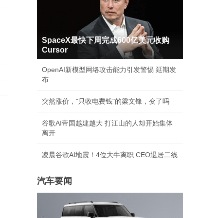
SpaceX最快下周完成600亿美元收购
Cursor
OpenAI新模型网络攻击能力引发警惕 延期发
布
突然涨价，"只收电费钱"的梁文锋，变了吗
谷歌AI帝国越建越大 打江山的人却开始集体
离开
凌晨谷歌AI地震！4位大牛离职 CEO退居二线
汽车要闻