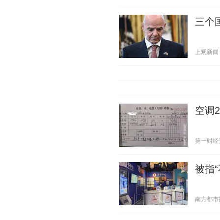
三个
上观新闻 20
空调
第一财经资讯
被指
南方都市报 2