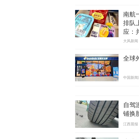
南航
排队
应：
大风新闻 20
全球
中国新闻周刊
自驾
铺换
江西晨报 20