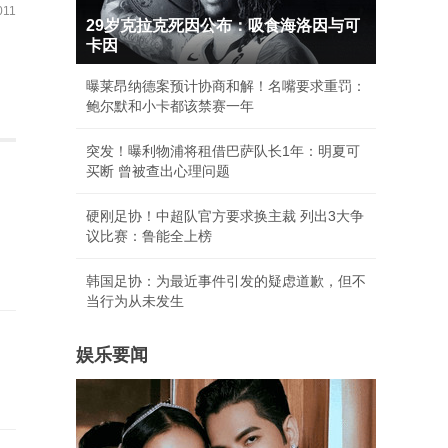
11
29岁克拉克死因公布：吸食海洛因与可
卡因
曝莱昂纳德案预计协商和解！名嘴要求重罚：
鲍尔默和小卡都该禁赛一年
突发！曝利物浦将租借巴萨队长1年：明夏可
买断 曾被查出心理问题
硬刚足协！中超队官方要求换主裁 列出3大争
议比赛：鲁能全上榜
韩国足协：为最近事件引发的疑虑道歉，但不
当行为从未发生
娱乐要闻