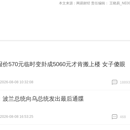
本文来源：网易财经 责任编辑： 王晓易_NE00
报价570元临时变卦成5060元才肯搬上楼 女子傻眼
26-08-08 10:32:08
18893
跟贴
18893
：波兰总统向乌总统发出最后通牒
26-08-08 16:53:25
468
跟贴
468