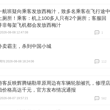
一航班疑向乘客发放西梅汁，致多名乘客在飞行途
上厕所！乘客：机上100多人只有2个厕所；客服回
并非每架飞机都会发放西梅汁
26-08-08 12:47:08
1
跟贴
1
外卖霸主，杀到中国小城
 2026-08-08 18:24:06
112
跟贴
112
游客反映辉腾锡勒草原周边有车辆轮胎被扎，修理
胎价格高达千元，官方发布情况通报
26-08-07 19:57:21
582
跟贴
582