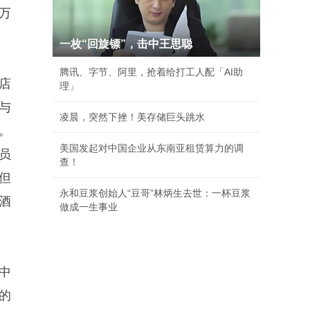
万
一枚“回旋镖”，击中王思聪
腾讯、字节、阿里，抢着给打工人配「AI助
店
理」
与
凌晨，突然下挫！美存储巨头跳水
。
美国发起对中国企业从东南亚租赁算力的调
员
查！
但
永和豆浆创始人“豆哥”林炳生去世：一杯豆浆
酒
做成一生事业
中
的