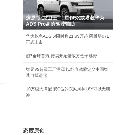
中
这是"北京卫士"！星钽5X或搭载华为
ADS Pro高阶驾驶辅助
华为乾崑ADS 5/限时售21.99万起 阿维塔07L
正式上市
越7全球首秀 传祺开始进攻方盒子越野
智界V9超级工厂溯源 以纯血鸿蒙定义中国智
造自我进化
10万级大满配 双C位的东风风神L8Y可以无脑
冲
店
态度原创