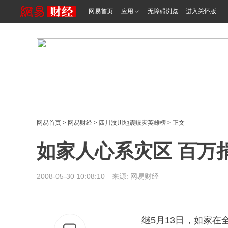
网易首页
应用
无障碍浏览
进入关怀版
网易首页
>
网易财经
>
四川汶川地震赈灾英雄榜
> 正文
如家人心系灾区 百万
2008-05-30 10:08:10 来源: 网易财经
继
5月13日
，如家在