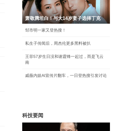
萧敬腾坦白！与大14岁妻子选择丁克
邹市明一家又登热搜！
私生子传闻后，周杰伦更多黑料被扒
王菲57岁生日没和谢霆锋一起过，而是飞云
南
戚薇内娱AI宣传片翻车，一日登热搜引发讨论
科技要闻