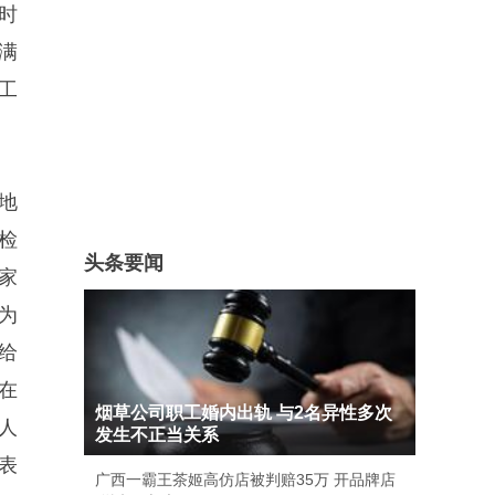
时
满
工
地
检
头条要闻
家
为
给
在
烟草公司职工婚内出轨 与2名异性多次
人
发生不正当关系
表
广西一霸王茶姬高仿店被判赔35万 开品牌店