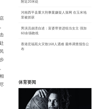
附近20米处
河南西平县重大刑事案嫌疑人落网 在玉米地
里被抓获
店
。
男演员崩溃自述：富婆带资进组当女主 强加
60余场吻戏
击
赴
香港宏福苑火灾致168人遇难 最终调查报告公
布
民
步
、
相
体育要闻
尽