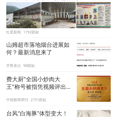
红星新闻
1792跟贴
山姆超市落地烟台进展如
何？最新消息来了
齐鲁壹点
98跟贴
费大厨"全国小炒肉大
王"称号被指凭视频评出
官方回应
中国新闻周刊
2751跟贴
台风“白海豚”体型变大！