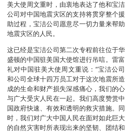
谁是宇树科技背后大赢家
美大使周文重时，由衷地表达了他和宝洁
“空调24小时开着更省电”不实
公司对中国地震灾区的支持将贯穿整个援
男子杀人后逃进深山21年活得像野人
助过程，宝洁公司愿意尽一切力量来帮助
地震灾区的人民。
“不建议大家买深色蛋糕”
公司“上四休三”但要降薪1000元
这已经是宝洁公司第二次专程前往位于华
985博士后被曝在妻子孕期出轨后续
盛顿的中国驻美国大使馆进行吊唁。雷富
OpenAI为免费用户升级GPT-5.6 Luna
礼对中国驻美大使周文重说：“宝洁公司
和公司全球十四万员工对于这次地震所造
如何把百年大党建设得更加坚强有力？
成的生命和财产损失深感痛心，我们的心
与广大受灾人民在一起。我们高度赞赏中
国政府快速、有效和透明的救灾措施。同
时，我们对广大中国人民在面对如此巨大
的自然灾害时所表现出来的坚韧、团结和