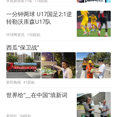
央视新闻客户端
118跟贴
一分钟两球 U17国足2:1逆
转勒沃库森U17队
环球网资讯
130跟贴
西瓜“保卫战”
新民晚报
41跟贴
世界给“__在中国”填新词
新华社
34跟贴