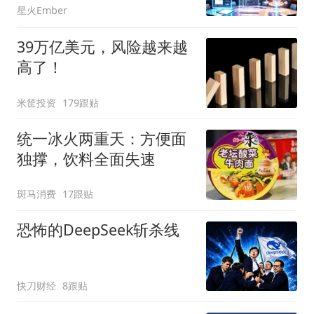
星火Ember
39万亿美元，风险越来越
高了！
米筐投资
179跟贴
统一冰火两重天：方便面
独撑，饮料全面失速
斑马消费
17跟贴
恐怖的DeepSeek斩杀线
快刀财经
8跟贴