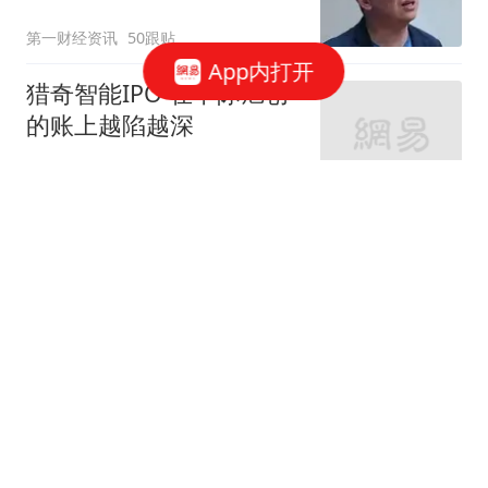
第一财经资讯
50跟贴
App内打开
猎奇智能IPO 在中际旭创
的账上越陷越深
星火Ember
85跟贴
商务部：对美国合规性测
试公司采取反制措施
商务部网站
三星电子、SK海力士CEO
被立案调查
华尔街见闻官方
19跟贴