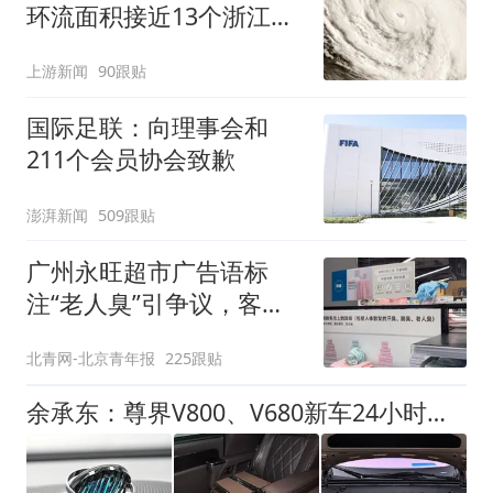
环流面积接近13个浙江那
么大
上游新闻
90跟贴
国际足联：向理事会和
211个会员协会致歉
澎湃新闻
509跟贴
广州永旺超市广告语标
注“老人臭”引争议，客服
回应
北青网-北京青年报
225跟贴
余承东：尊界V800、V680新车24小时大定突破3500台