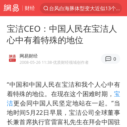
财经
台风白海豚体型变大近似13个浙江面积
夜幕落下 运动上场
宝洁CEO：中国人民在宝洁人
泰交通部副部长回应中国游客遭歧视
心中有着特殊的地位
美国将对多晶硅衍生品加征15%关税
改名后的“青海拉面”店
网易财经
0
台军“汉光秀”开场闹剧多
2008-05-26 11:38
·优质财经领域创作者
段绚竞因公牺牲 年仅44岁
“中国和中国人民在宝洁和我个人心中有
泰国突发校园枪击案已致2死多伤
着特殊的地位。在现在这个困难时期，
宝
1岁宝宝碰坏纸巾盒 宝妈被索赔924元
洁
更会同中国人民坚定地站在一起。”当
女子开一天一夜空调后二氧化碳中毒
地时间5月22日早晨，宝洁公司全球董事
97岁英国奶奶飞上天再破吉尼斯纪录
长兼首席执行官雷富礼先生在拜会中国驻