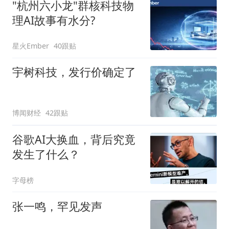
"杭州六小龙"群核科技物
理AI故事有水分?
星火Ember
40跟贴
宇树科技，发行价确定了
博闻财经
42跟贴
谷歌AI大换血，背后究竟
发生了什么？
字母榜
张一鸣，罕见发声