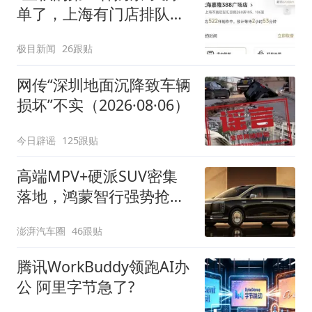
单了，上海有门店排队超
500杯，店员：今天奶茶
极目新闻
26跟贴
店都很忙，要等2个多小
时
网传“深圳地面沉降致车辆
损坏”不实（2026·08·06）
今日辟谣
125跟贴
高端MPV+硬派SUV密集
落地，鸿蒙智行强势抢占
自主高端市场制高点
澎湃汽车圈
46跟贴
腾讯WorkBuddy领跑AI办
公 阿里字节急了?