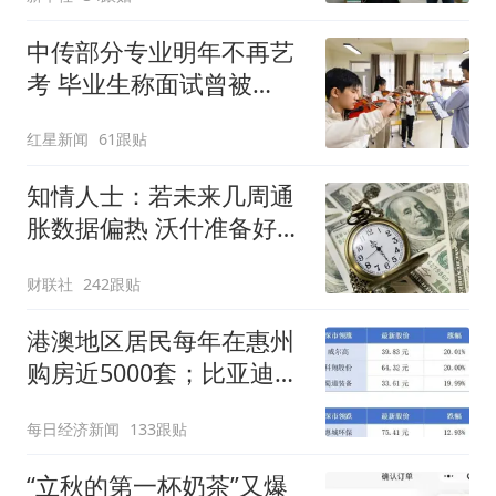
中传部分专业明年不再艺
考 毕业生称面试曾被
问“如何策划晚会” 专家：
红星新闻
61跟贴
遏制“艺考捷径化”
知情人士：若未来几周通
胀数据偏热 沃什准备好加
息
财联社
242跟贴
港澳地区居民每年在惠州
购房近5000套；比亚迪销
量跻身全球车企第六丨大
每日经济新闻
133跟贴
湾区财经早参
“立秋的第一杯奶茶”又爆