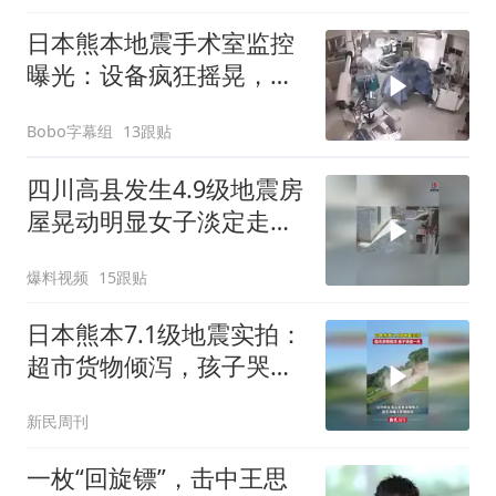
日本熊本地震手术室监控
曝光：设备疯狂摇晃，医
生俯身护住病人
Bobo字幕组
13跟贴
四川高县发生4.9级地震房
屋晃动明显女子淡定走门
站门口玩手机
爆料视频
15跟贴
日本熊本7.1级地震实拍：
超市货物倾泻，孩子哭成
一片
新民周刊
一枚“回旋镖”，击中王思