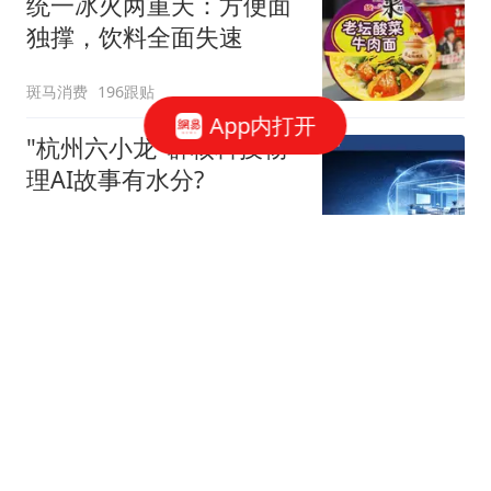
统一冰火两重天：方便面
独撑，饮料全面失速
斑马消费
196跟贴
App内打开
"杭州六小龙"群核科技物
理AI故事有水分?
星火Ember
40跟贴
宇树科技，发行价确定了
博闻财经
40跟贴
谷歌AI大换血，背后究竟
发生了什么？