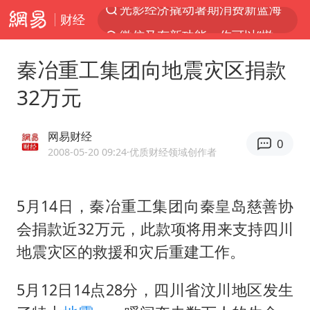
财经
微信又有新功能，你可以“撤回”你的撤回了！
陈思诚零点晒照为佟丽娅庆生
秦冶重工集团向地震灾区捐款
新疆优化调整景区内自驾服务费
32万元
《欢迎来龙餐馆》口碑
情侣平潭拍日出坠崖1死1伤
网易财经
0
央视新主播李秋莹孙亚鹏亮相
2008-05-20 09:24
·优质财经领域创作者
唐田赛前发布会上引用《孙子兵法》
5月14日，秦冶重工集团向秦皇岛慈善协
台当局重金为“台独”织“皇帝新衣”
会捐款近32万元，此款项将用来支持四川
商场现钱学森巨幅海报 负责人回应
地震灾区的救援和灾后重建工作。
几元成本的AI广告导致千万市值蒸发
老挝国会主席赛宋蓬逝世
5月12日14点28分，四川省汶川地区发生