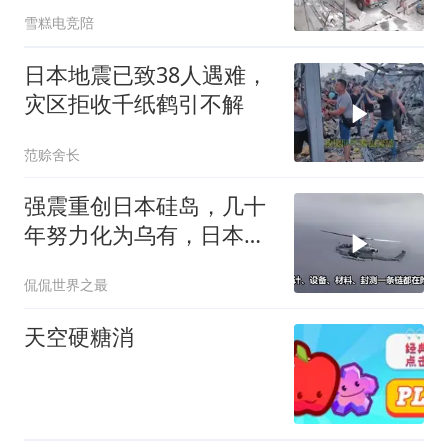
命一样
雪糕电竞陪
日本地震已致38人遇难，
灾区拒收千纸鹤引不解
范赊舍长
强震重创日本硅岛，几十
年努力化为乌有，日本国
运到头了吗
侃侃世界之最
天空硬糖消