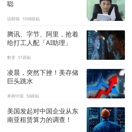
聪
说财猫
1098跟贴
腾讯、字节、阿里，抢着
给打工人配「AI助理」
豹变
51跟贴
凌晨，突然下挫！美存储
巨头跳水
券商中国
58跟贴
美国发起对中国企业从东
南亚租赁算力的调查！