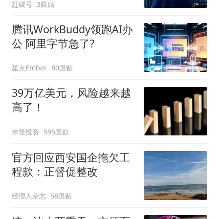
赶碳号
3跟贴
腾讯WorkBuddy领跑AI办
公 阿里字节急了?
星火Ember
80跟贴
39万亿美元，风险越来越
高了！
米筐投资
595跟贴
官方回应西安国企拖欠工
程款：正督促整改
经理人杂志
58跟贴