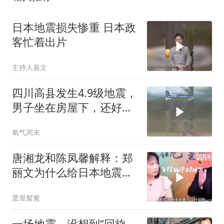
日本地震损失惨重 日本政
客忙着出片
主持人嘉文
四川高县发生4.9级地震，
男子坐在房屋下，还好跑
得快逃过一劫
氧气周末
唐湘龙和陈凤馨解释：郑
丽文为什么给日本地震捐
款！
爱屋鸳鸯
一场地震，没想到“回旋