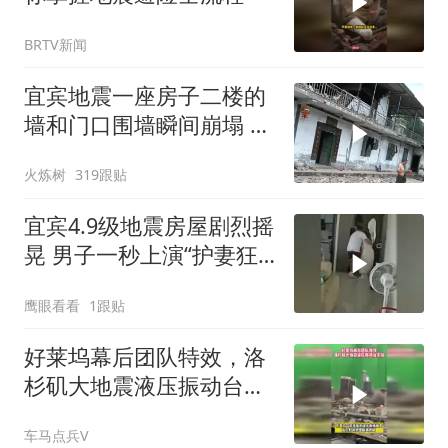
BRTV新闻
宜宾地震一座房子二楼的
墙和门口围墙瞬间崩塌 门
口一片狼藉
火炼树
319跟贴
宜宾4.9级地震房屋剧烈摇
晃 男子一秒上演“护妻狂
魔”
鹰眼看看
1跟贴
好莱坞幕后团队特效，洛
杉矶大地震液压振动台实
拍
车马点兵V