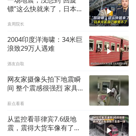
镖”这么快就来了，日本灾
区自己都受不了
袁周院长
2004印度洋海啸：34米巨
浪致29万人遇难
酒友自取
网友家摄像头拍下地震瞬
间 整个震感很强烈 家具
都在跟着震动
薪点看看
从监控看菲律宾7.6级地
震，震得大货车像有了生