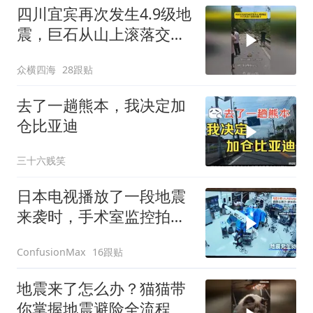
四川宜宾再次发生4.9级地
震，巨石从山上滚落交通
堵塞
众横四海
28跟贴
去了一趟熊本，我决定加
仓比亚迪
三十六贱笑
日本电视播放了一段地震
来袭时，手术室监控拍到
的情景
16跟贴
ConfusionMax
地震来了怎么办？猫猫带
你掌握地震避险全流程