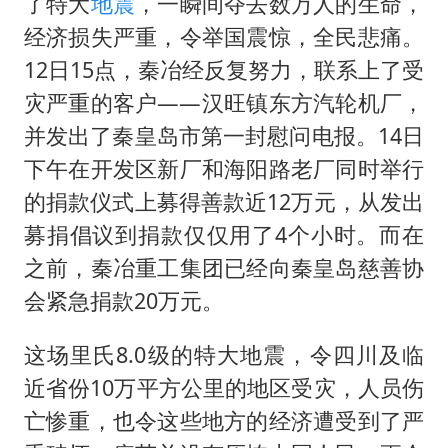
购飞机票7分钟后退票被扣2022元
了特大
地震
，一瞬间夺去数万人的生命，
经济损失严重，令举国震惊，全民悲痛。
郑丽文：台湾从来没有“独立”过
12日15点，秦冶经反复努力，联系上了受
白海豚将正面袭击贯穿浙江
灾严重的客户——汉旺镇东方汽轮机厂，
黄金牛市回来了吗
并发出了秦皇岛市第一封慰问电报。14日
酒店花洒现排泄物住客索赔遭拒
下午在开发区新厂和海阳路老厂同时举行
乐享全民健身 共筑健康中国
的捐款仪式上募得善款近12万元，从发出
募捐倡议到捐款仅仅用了4个小时。而在
之前，秦冶重工集团已经向秦皇岛慈善协
会紧急捐款20万元。
这场里氏8.0级的特大地震，令四川及临
近省份10万平方公里的地区受灾，人员伤
亡惨重，也令这些地方的经济遭受到了严